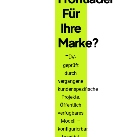
Für
Ihre
Marke?
TÜV-
geprüft
durch
vergangene
kundenspezifische
Projekte.
Öffentlich
verfügbares
Modell –
konfigurierbar,
bewährt