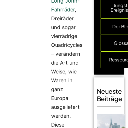
Long John-
Jüngst
Fahrräder
,
Ereigni
Dreiräder
Der Bl
und sogar
vierrädrige
Glossa
Quadricycles
– verändern
Ressour
die Art und
Weise, wie
Waren in
ganz
Neueste
Beiträge
Europa
ausgeliefert
werden.
Diese