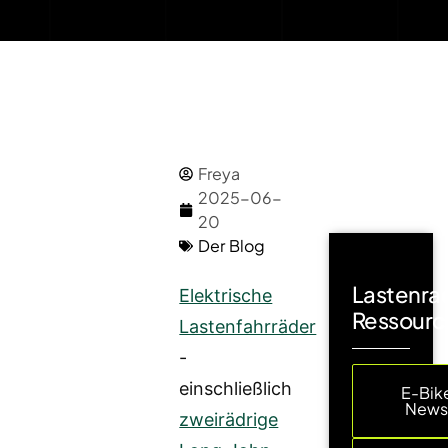
Freya
2025-06-
20
Der Blog
Lastenra
Elektrische
Ressourc
Lastenfahrräder
-
einschließlich
E-Bik
New
zweirädrige