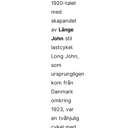
1920-talet
med
skapandet
av
Långe
John
stil
lastcykel.
Long John,
som
ursprungligen
kom från
Danmark
omkring
1923, var
en tvåhjulig
cykel med