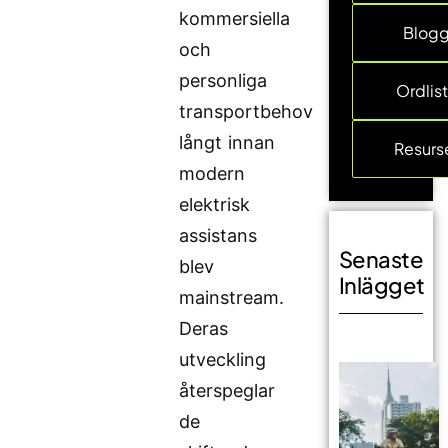
kommersiella
Blog
och
personliga
Ordlis
transportbehov
långt innan
Resurs
modern
elektrisk
assistans
Senaste
blev
Inlägget
mainstream.
Deras
utveckling
återspeglar
de