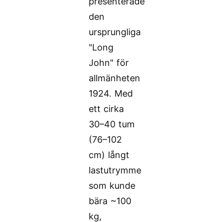
presenterade
den
ursprungliga
"Long
John" för
allmänheten
1924. Med
ett cirka
30–40 tum
(76–102
cm) långt
lastutrymme
som kunde
bära ~100
kg,