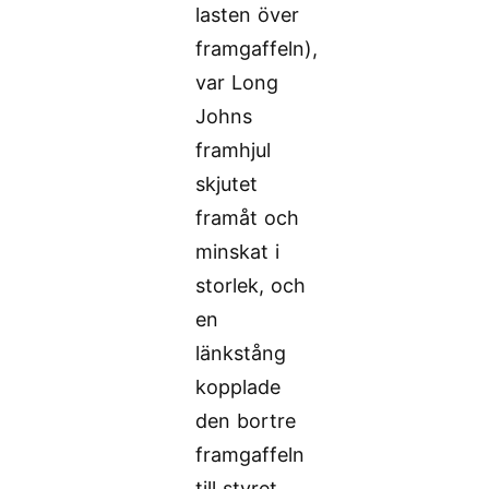
lasten över
framgaffeln),
var Long
Johns
framhjul
skjutet
framåt och
minskat i
storlek, och
en
länkstång
kopplade
den bortre
framgaffeln
till styret