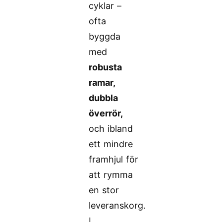
cyklar –
ofta
byggda
med
robusta
ramar,
dubbla
överrör,
och ibland
ett mindre
framhjul för
att rymma
en stor
leveranskorg.
I