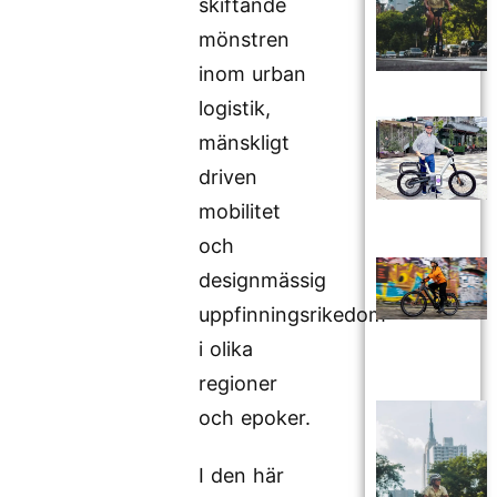
skiftande
mönstren
inom urban
logistik,
mänskligt
driven
mobilitet
och
designmässig
uppfinningsrikedom
i olika
regioner
och epoker.
I den här