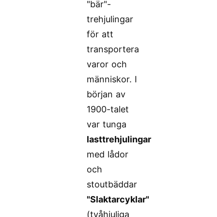
"bär"-
trehjulingar
för att
transportera
varor och
människor. I
början av
1900-talet
var tunga
lasttrehjulingar
med lådor
och
stoutbäddar
"Slaktarcyklar"
(tvåhjuliga