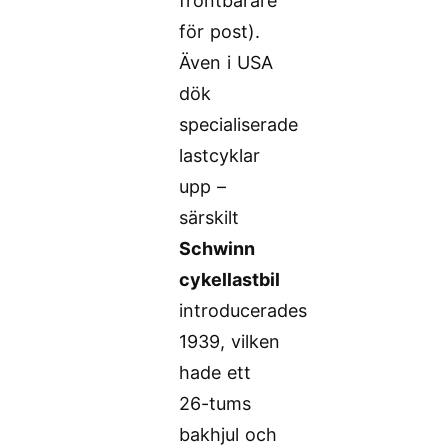
frontbärare
för post).
Även i USA
dök
specialiserade
lastcyklar
upp –
särskilt
Schwinn
cykellastbil
introducerades
1939, vilken
hade ett
26-tums
bakhjul och