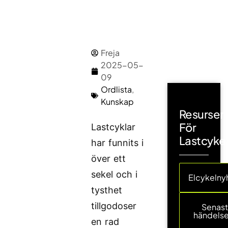
Freja
2025-05-
09
Ordlista
,
Kunskap
Resurser
För
Lastcyklar
Lastcyke
har funnits i
över ett
sekel och i
Elcykelny
tysthet
tillgodoser
Senas
händelse
en rad