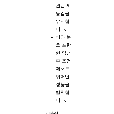
관된 제
동감을
유지합
니다.
비와 눈
을 포함
한 악천
후 조건
에서도
뛰어난
성능을
발휘합
니다.
-
단점
: