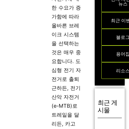
뉴스
한 수요가 증
가함에 따라
최근 이
올바른 브레
이크 시스템
블로
을 선택하는
것은 매우 중
용어
요합니다. 도
심형 전기 자
리소
전거로 출퇴
근하든, 전기
산악 자전거
최근 게
(e-MTB)로
시물
트레일을 달
리든, 카고