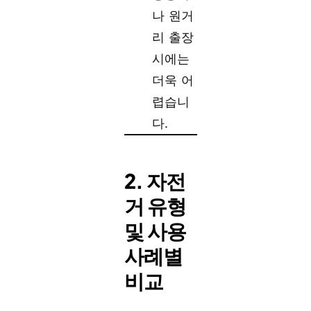
나 원거
리 출장
시에는
더욱 어
렵습니
다.
2. 자전
거 유형
및 사용
사례별
비교