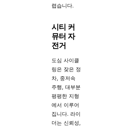
렵습니다.
시티 커
뮤터 자
전거
도심 사이클
링은 잦은 정
차, 중저속
주행, 대부분
평평한 지형
에서 이루어
집니다. 라이
더는 신뢰성,