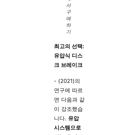
서
구
매
하
기
최고의 선택:
유압식 디스
크 브레이크
- (2021)의
연구에 따르
면 다음과 같
이 강조했습
니다.
유압
시스템으로