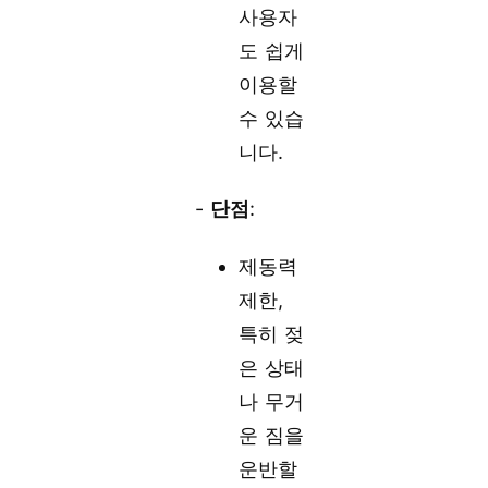
사용자
도 쉽게
이용할
수 있습
니다.
-
단점
:
제동력
제한,
특히 젖
은 상태
나 무거
운 짐을
운반할