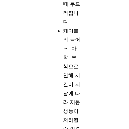
때 두드
러집니
다.
케이블
의 늘어
남, 마
찰, 부
식으로
인해 시
간이 지
남에 따
라 제동
성능이
저하될
수 있으