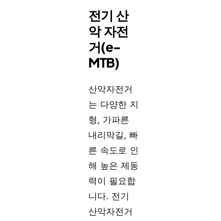
전기 산
악 자전
거(e-
MTB)
산악자전거
는 다양한 지
형, 가파른
내리막길, 빠
른 속도로 인
해 높은 제동
력이 필요합
니다. 전기
산악자전거