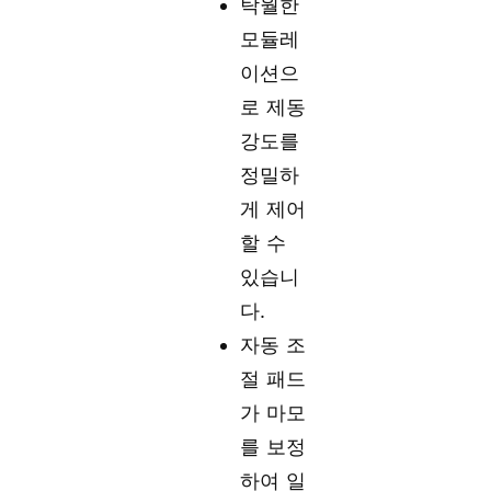
탁월한
모듈레
이션으
로 제동
강도를
정밀하
게 제어
할 수
있습니
다.
자동 조
절 패드
가 마모
를 보정
하여 일