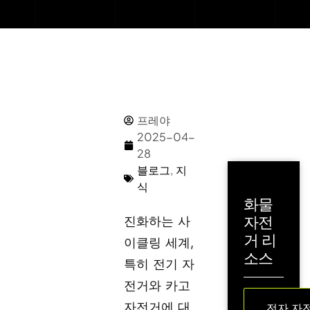
프레야
2025-04-
28
블로그
,
지
식
화물
자전
진화하는 사
거 리
이클링 세계,
소스
특히 전기 자
전거와 카고
자전거에 대
전자 자