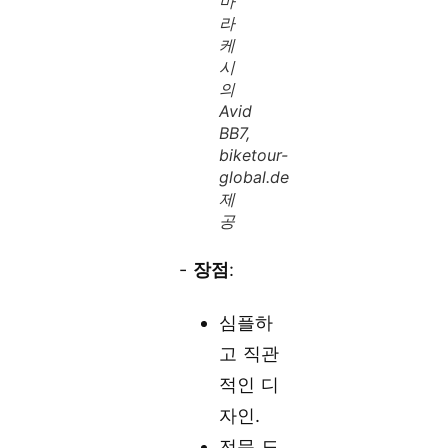
마
라
케
시
의
Avid
BB7,
biketour-
global.de
제
공
-
장점
:
심플하
고 직관
적인 디
자인.
전문 도