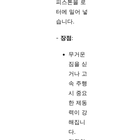
피스톤을 로
터에 밀어 넣
습니다.
-
장점
:
무거운
짐을 싣
거나 고
속 주행
시 중요
한 제동
력이 강
해집니
다.