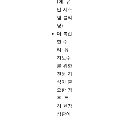
(예: 유
압 시스
템 블리
딩).
더 복잡
한 수
리, 유
지보수
를 위한
전문 지
식이 필
요한 경
우, 특
히 현장
상황이