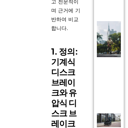
고 전문적이
며 근거에 기
반하여 비교
합니다.
1. 정의:
기계식
디스크
브레이
크와 유
압식 디
스크 브
레이크