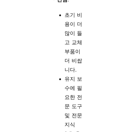
초기 비
용이 더
많이 들
고 교체
부품이
더 비쌉
니다.
유지 보
수에 필
요한 전
문 도구
및 전문
지식