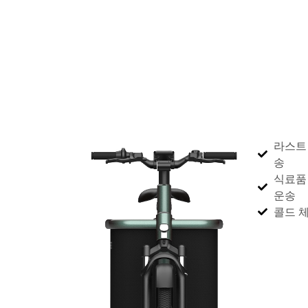
라스트
송
식료품
운송
콜드 