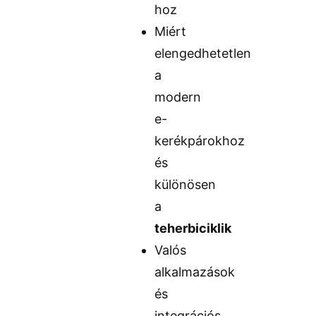
hoz
Miért
elengedhetetlen
a
modern
e-
kerékpárokhoz
és
különösen
a
teherbiciklik
Valós
alkalmazások
és
integrációs