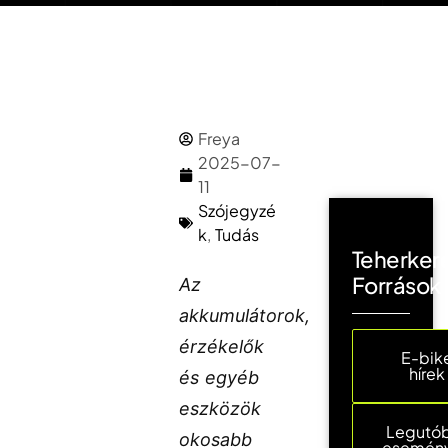
Freya
2025-07-
11
Szójegyzé
k
,
Tudás
Teherker
Források
Az
akkumulátorok,
érzékelők
E-bik
hírek
és egyéb
eszközök
Legutó
okosabb
esemén