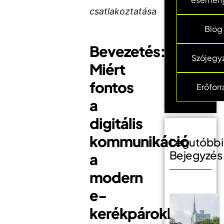
csatlakoztatása
Blog
Bevezetés:
Szójegy
Miért
fontos
Erőforr
a
digitális
kommunikáció
Legutóbbi
Bejegyzés
a
modern
e-
kerékpárokban?