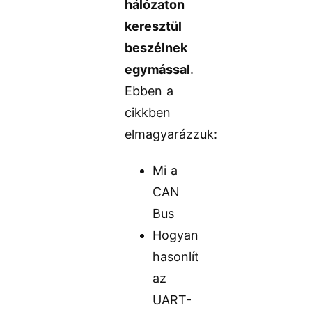
hálózaton
keresztül
beszélnek
egymással
.
Ebben a
cikkben
elmagyarázzuk:
Mi a
CAN
Bus
Hogyan
hasonlít
az
UART-