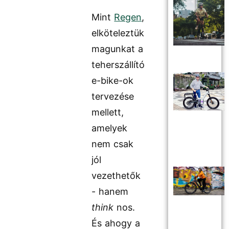
Mint
Regen
,
elköteleztük
magunkat a
teherszállító
e-bike-ok
tervezése
mellett,
amelyek
nem csak
jól
vezethetők
- hanem
think
nos.
És ahogy a