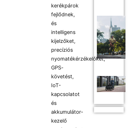
kerékpárok
fejlődnek,
és
intelligens
kijelzőket,
precíziós
nyomatékérzékelőket,
GPS-
követést,
IoT-
kapcsolatot
és
akkumulátor-
kezelő