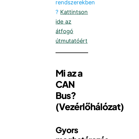
rendszerekben
?
Kattintson
ide az
átfogó
útmutatóért
Mi az a
CAN
Bus?
(Vezérlőhálózat)
Gyors