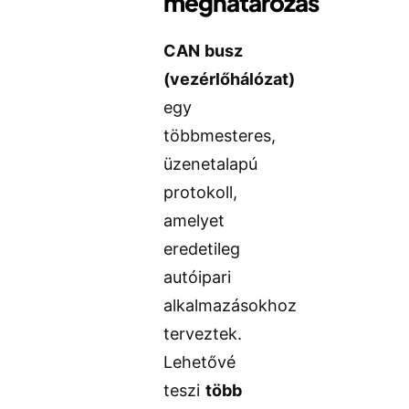
meghatározás
CAN busz
(vezérlőhálózat)
egy
többmesteres,
üzenetalapú
protokoll,
amelyet
eredetileg
autóipari
alkalmazásokhoz
terveztek.
Lehetővé
teszi
több