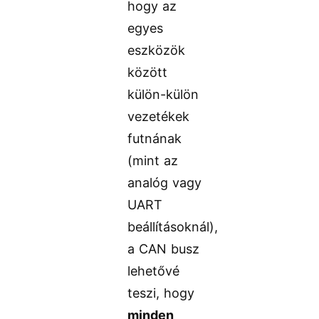
hogy az
egyes
eszközök
között
külön-külön
vezetékek
futnának
(mint az
analóg vagy
UART
beállításoknál),
a CAN busz
lehetővé
teszi, hogy
minden