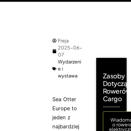
Freja
2025-06-
07
Wydarzeni
e i
Zasoby
wystawa
Dotyczą
Rowerów
Cargo
Sea Otter
Europe to
jeden z
Wiadomo
o rower
najbardziej
elektrycz