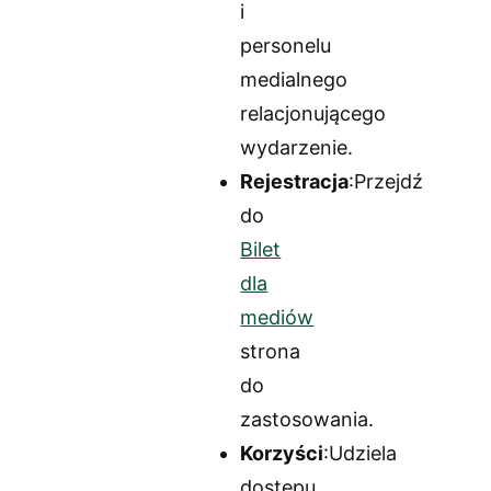
i
personelu
medialnego
relacjonującego
wydarzenie.
Rejestracja
:Przejdź
do
Bilet
dla
mediów
strona
do
zastosowania.
Korzyści
:Udziela
dostępu