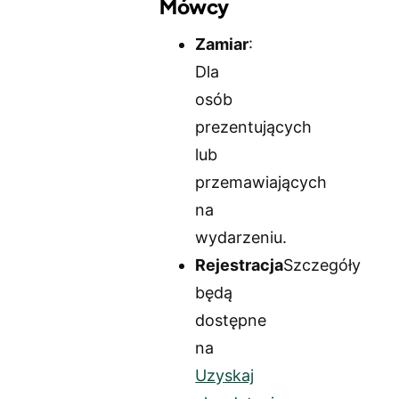
Mówcy
Zamiar
:
Dla
osób
prezentujących
lub
przemawiających
na
wydarzeniu.
Rejestracja
Szczegóły
będą
dostępne
na
Uzyskaj