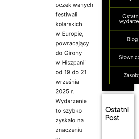
oczekiwanych
festiwali
Ostatn
wydarze
kolarskich
w Europie,
Blog
powracający
do Girony
Słownic
w Hiszpanii
od 19 do 21
Zasob
września
2025 r.
Wydarzenie
Ostatni
to szybko
Post
zyskało na
znaczeniu