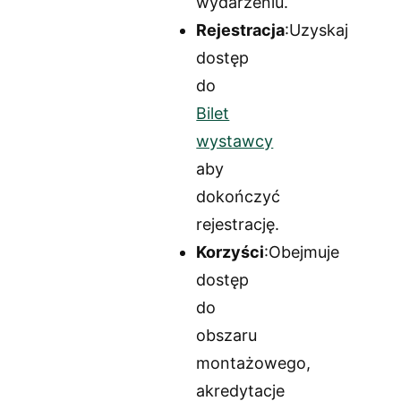
wydarzeniu.
Rejestracja
:Uzyskaj
dostęp
do
Bilet
wystawcy
aby
dokończyć
rejestrację.
Korzyści
:Obejmuje
dostęp
do
obszaru
montażowego,
akredytacje