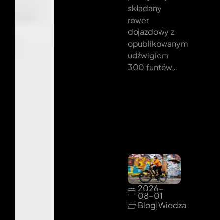
składany
rower
dojazdowy z
opublikowanym
udźwigiem
300 funtów…
2026-
08-01
Blog
|
Wiedza