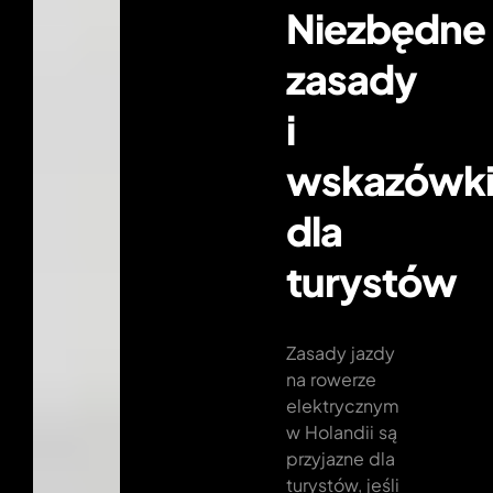
Niezbędne
zasady
i
wskazówk
dla
turystów
Zasady jazdy
na rowerze
elektrycznym
w Holandii są
przyjazne dla
turystów, jeśli