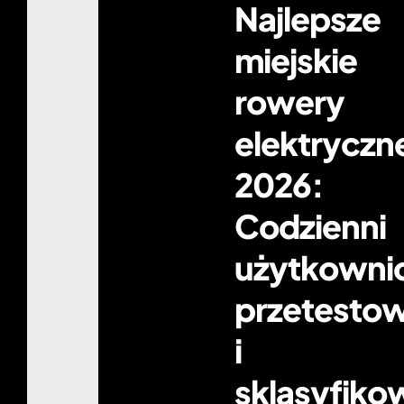
Najlepsze
miejskie
rowery
elektryczn
2026:
Codzienni
użytkowni
przetestow
i
sklasyfiko