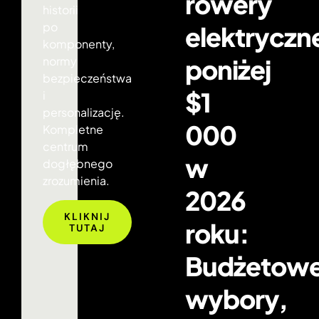
rowery
historii
po
elektryczn
komponenty,
poniżej
normy
bezpieczeństwa
$1
i
personalizację.
000
Kompletne
centrum
w
dogłębnego
zrozumienia.
2026
KLIKNIJ
roku:
TUTAJ
Budżetow
wybory,