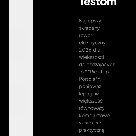
Testom
Najlepszy
składany
rower
elektryczny
2026 dla
większości
dojeżdżających
to **Ride1Up
Portola**,
ponieważ
lepiej niż
większość
równoważy
kompaktowe
składanie,
praktyczną