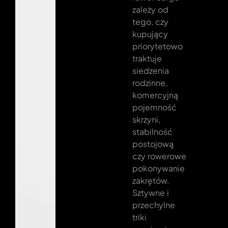
zależy od
tego, czy
kupujący
priorytetowo
traktuje
siedzenia
rodzinne,
komercyjną
pojemność
skrzyni,
stabilność
postojową
czy rowerowe
pokonywanie
zakrętów.
Sztywne i
przechylne
triki