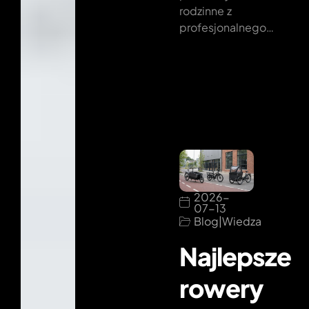
rodzinne z
profesjonalnego…
2026-
07-13
Blog
|
Wiedza
Najlepsze
rowery