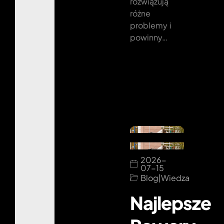
rozwiązują
różne
problemy i
powinny…
2026-
07-15
Blog
|
Wiedza
Najlepsze