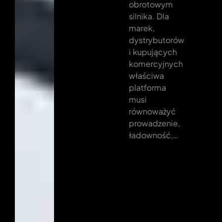
obrotowym
silnika. Dla
marek,
dystrybutorów
i kupujących
komercyjnych
właściwa
platforma
musi
równoważyć
prowadzenie,
ładowność,…