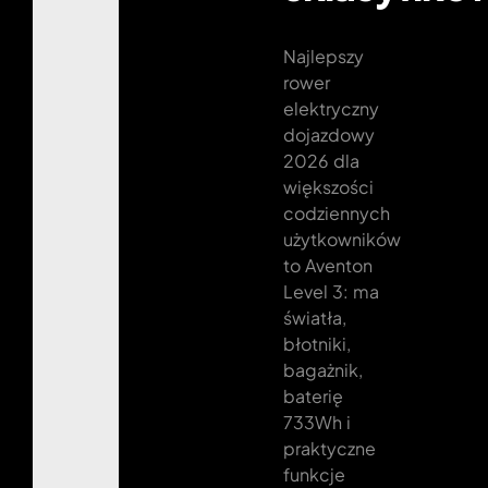
Najlepszy
rower
elektryczny
dojazdowy
2026 dla
większości
codziennych
użytkowników
to Aventon
Level 3: ma
światła,
błotniki,
bagażnik,
baterię
733Wh i
praktyczne
funkcje