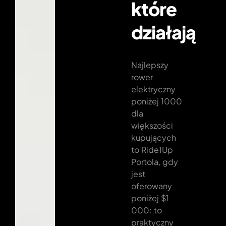
które
działają
Najlepszy
rower
elektryczny
poniżej 1000
dla
większości
kupujących
to Ride1Up
Portola, gdy
jest
oferowany
poniżej $1
000: to
praktyczny