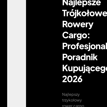
Najlepsze
Trójkołow
Rowery
Cargo:
Profesjona
Poradnik
Kupująceg
2026
Najlepszy
trzykołowy
rower cargo