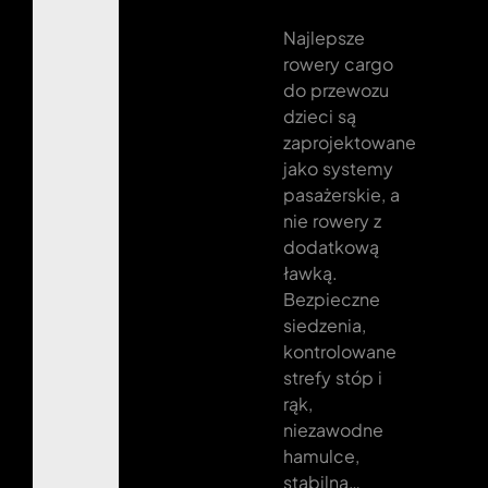
Najlepsze
rowery cargo
do przewozu
dzieci są
zaprojektowane
jako systemy
pasażerskie, a
nie rowery z
dodatkową
ławką.
Bezpieczne
siedzenia,
kontrolowane
strefy stóp i
rąk,
niezawodne
hamulce,
stabilna…