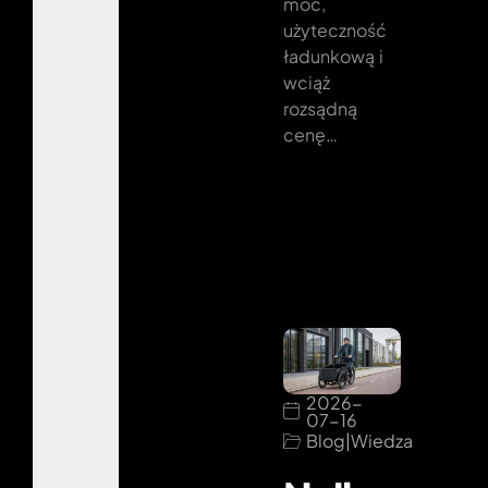
moc,
użyteczność
ładunkową i
wciąż
rozsądną
cenę…
2026-
07-16
Blog
|
Wiedza