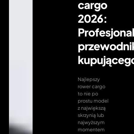
cargo
2026:
Profesjona
przewodni
kupująceg
Najlepszy
rower cargo
to nie po
prostu model
z największą
skrzynią lub
najwyższym
momentem