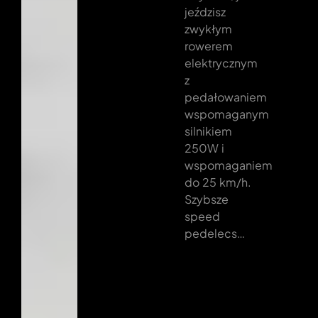
jeździsz
zwykłym
rowerem
elektrycznym
z
pedałowaniem
wspomaganym
silnikiem
250W i
wspomaganiem
do 25 km/h.
Szybsze
speed
pedelecs…