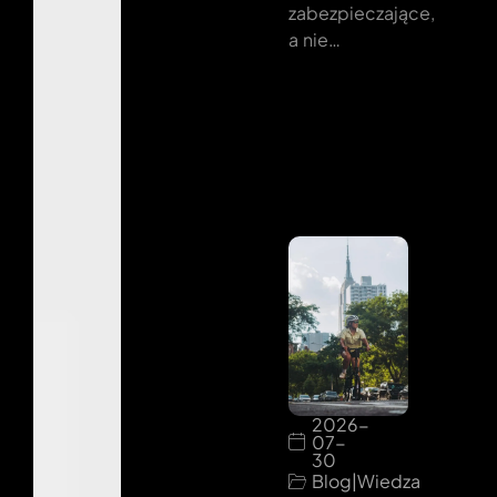
zabezpieczające,
a nie…
2026-
07-
30
Blog
|
Wiedza