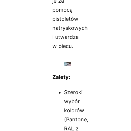
je za
pomocą
pistoletów
natryskowych
i utwardza
w piecu.
Zalety:
Szeroki
wybór
kolorów
(Pantone,
RAL z