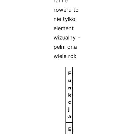
ramie
roweru to
nie tylko
element
wizualny -
pełni ona
wiele ról:
F
O
u
p
n
i
k
s
c
j
a
E
K