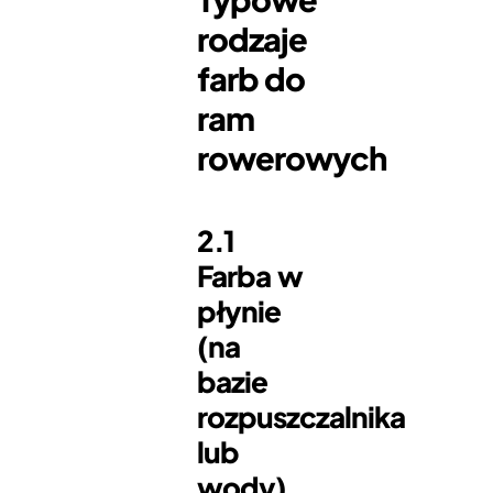
rodzaje
farb do
ram
rowerowych
2.1
Farba w
płynie
(na
bazie
rozpuszczalnika
lub
wody)