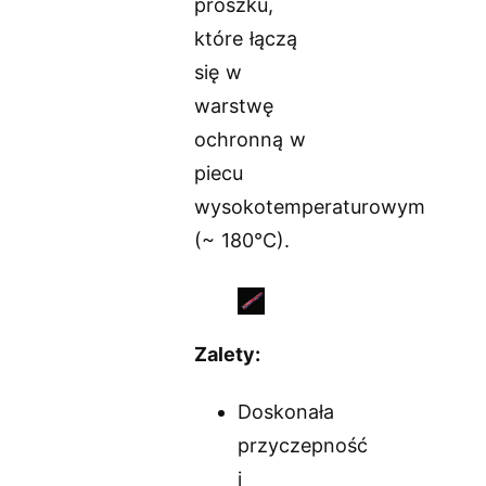
proszku,
które łączą
się w
warstwę
ochronną w
piecu
wysokotemperaturowym
(~ 180°C).
Zalety:
Doskonała
przyczepność
i