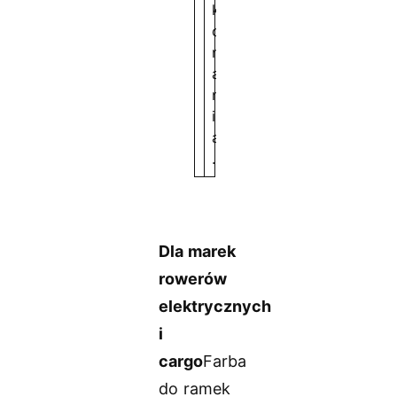
k
o
n
a
n
i
a
.
Dla marek
rowerów
elektrycznych
i
cargo
Farba
do ramek