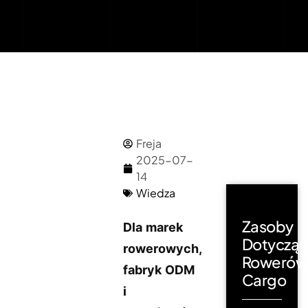
Freja
2025-07-
14
Wiedza
Zasoby
Dla marek
Dotyczą
rowerowych,
Rowerów
fabryk ODM
Cargo
i