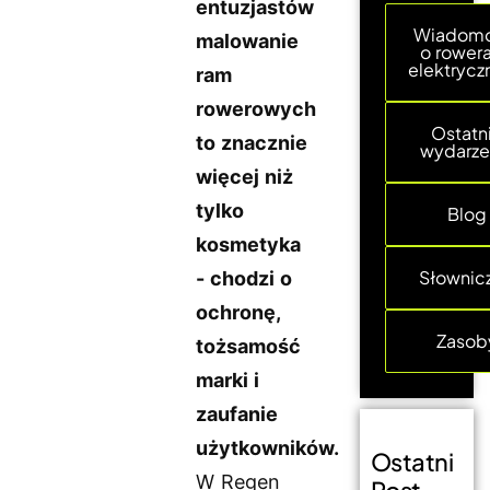
entuzjastów
Wiadomo
malowanie
o rower
elektrycz
ram
rowerowych
Ostatn
to znacznie
wydarze
więcej niż
tylko
Blog
kosmetyka
Słownic
- chodzi o
ochronę,
Zasob
tożsamość
marki i
zaufanie
użytkowników.
Ostatni
W Regen