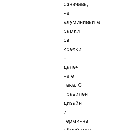
означава,
че
алуминиевите
рамки
са
крехки
–
далеч
не е
така. С
правилен
дизайн
и
термична
обработка