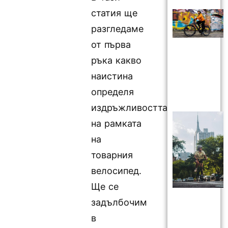
статия ще
разгледаме
от първа
ръка какво
наистина
определя
издръжливостта
на рамката
на
товарния
велосипед.
Ще се
задълбочим
в