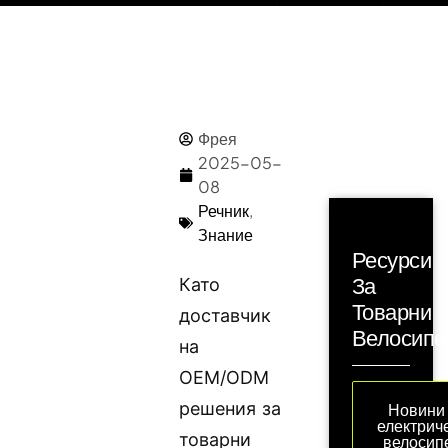
Фрея
2025-05-
08
Речник
,
Знание
Ресурси
За
Като
Товарни
доставчик
Велосипе
на
OEM/ODM
решения за
Новини
електрич
товарни
велосип