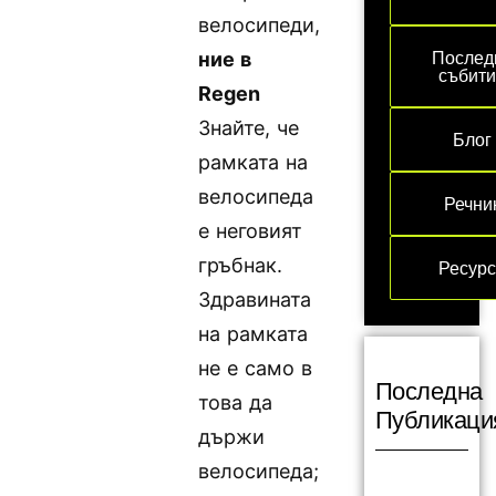
велосипеди,
Послед
ние в
събит
Regen
Знайте, че
Блог
рамката на
велосипеда
Речни
е неговият
гръбнак.
Ресур
Здравината
на рамката
не е само в
Последна
това да
Публикаци
държи
велосипеда;