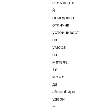
стоманата
ѝ
осигуряват
отлична
устойчивост
на
умора
на
метала.
Тя
може
да
абсорбира
удари
и