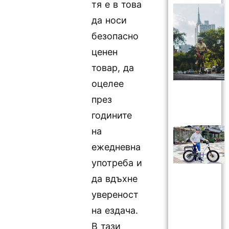
тя е в това
да носи
безопасно
ценен
товар, да
оцелее
през
годините
на
ежедневна
употреба и
да вдъхне
увереност
на ездача.
В тази