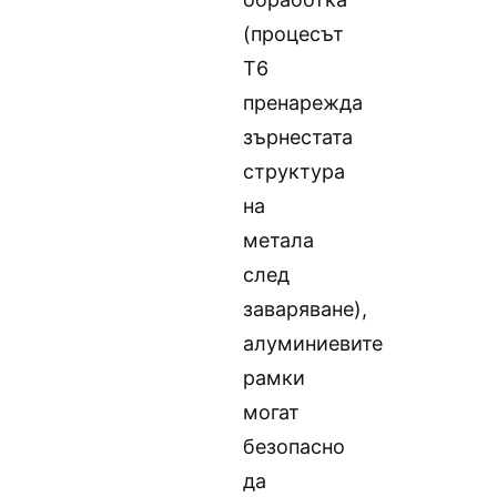
(процесът
T6
пренарежда
зърнестата
структура
на
метала
след
заваряване),
алуминиевите
рамки
могат
безопасно
да