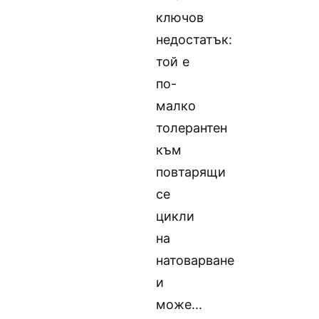
ключов
недостатък:
той е
по-
малко
толерантен
към
повтарящи
се
цикли
на
натоварване
и
може...