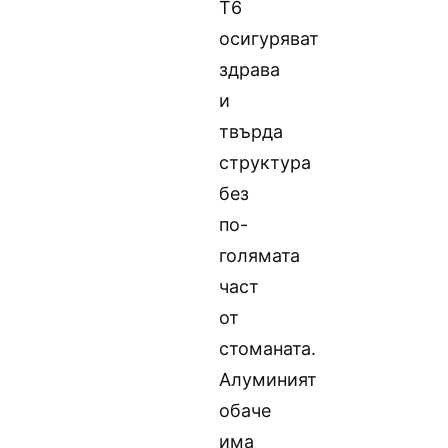
T6
осигуряват
здрава
и
твърда
структура
без
по-
голямата
част
от
стоманата.
Алуминият
обаче
има