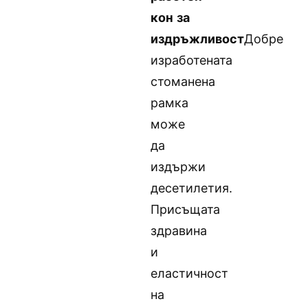
кон за
издръжливост
Добре
изработената
стоманена
рамка
може
да
издържи
десетилетия.
Присъщата
здравина
и
еластичност
на