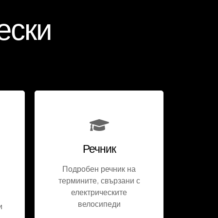
ески
Речник
Подробен речник на
термините, свързани с
електрическите
велосипеди
и