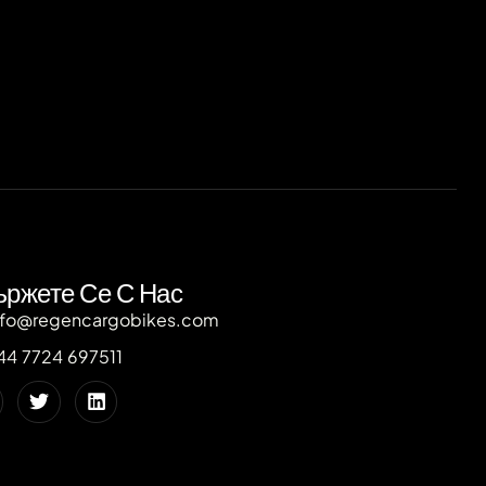
ржете Се С Нас
nfo@regencargobikes.com
44 7724 697511