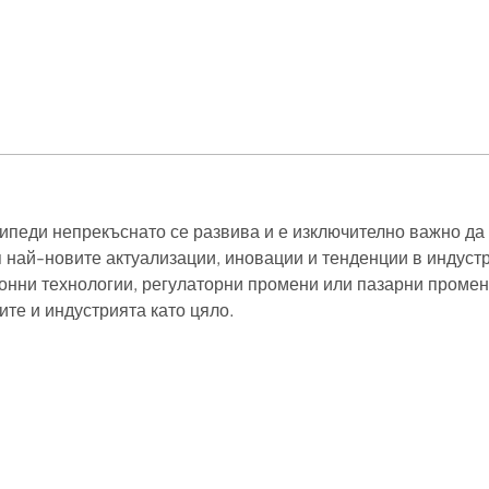
сипеди непрекъснато се развива и е изключително важно д
 най-новите актуализации, иновации и тенденции в индустр
онни технологии, регулаторни промени или пазарни промен
ите и индустрията като цяло.