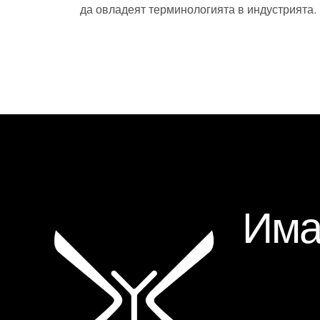
да овладеят терминологията в индустрията.
Има