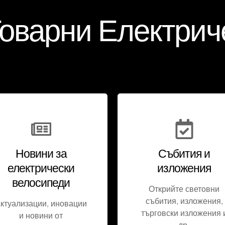
Товарни Електрич
Новини за
Събития и
електрически
изложения
велосипеди
Открийте световни
събития, изложения,
ктуализации, иновации
търговски изложения 
и новини от
др.