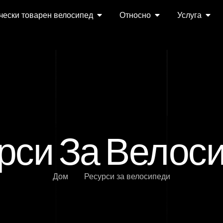
чески товарен велосипед
Относно
Услуга
рси За Велос
Дом
Ресурси за велосипеди