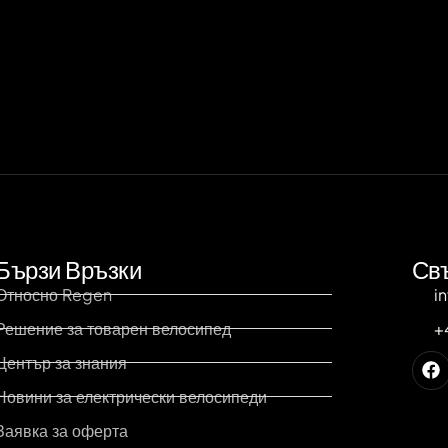
Бързи Връзки
Свъ
Относно Regen
i
Решение за товарен велосипед
+
Център за знания
Новини за електрически велосипеди
Заявка за оферта