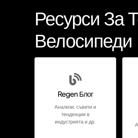
Ресурси За 
Велосипеди
Regen Блог
Анализи, съвети и
тенденции в
индустрията и др.
А