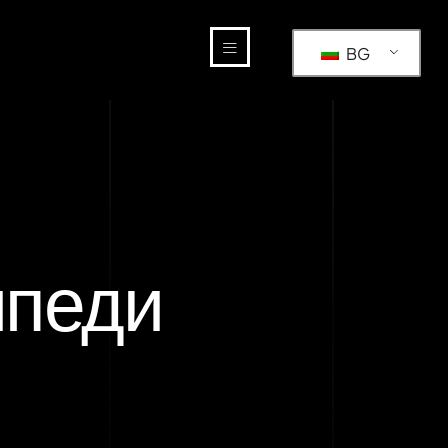
BG
ипеди