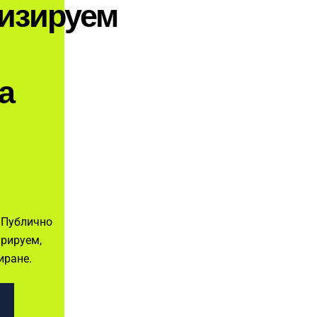
изируем
а
 Публично
рируем,
иране.