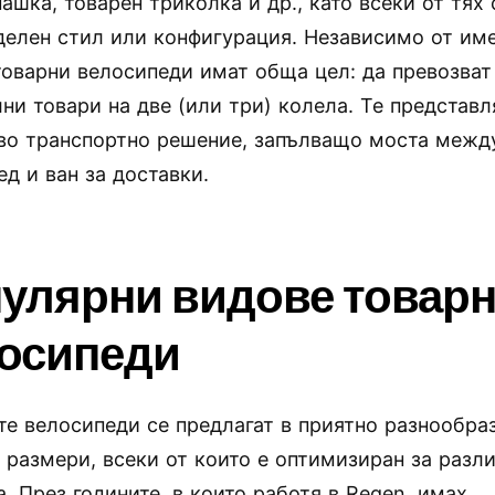
ашка, товарен триколка и др., като всеки от тях 
делен стил или конфигурация. Независимо от име
товарни велосипеди имат обща цел: да превозват
лни товари на две (или три) колела. Те представл
во транспортно решение, запълващо моста межд
ед и ван за доставки.
улярни видове товар
осипеди
те велосипеди се предлагат в приятно разнообра
 размери, всеки от които е оптимизиран за разл
. През годините, в които работя в Regen, имах