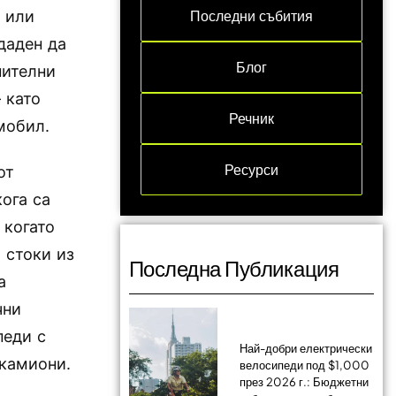
Последни събития
 или
даден да
Блог
нителни
 като
Речник
мобил.
Ресурси
от
кога са
 когато
 стоки из
Последна Публикация
а
чни
педи с
Най-добри електрически
 камиони.
велосипеди под $1,000
през 2026 г.: Бюджетни