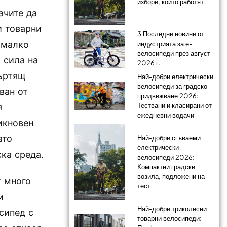
избори, които работят
ачите да
и товарни
3 Последни новини от
 малко
индустрията за е-
велосипеди през август
 сила на
2026 г.
въртящ
Най-добри електрически
велосипеди за градско
ван от
придвижване 2026:
Тествани и класирани от
я
ежедневни водачи
икновен
ато
Най-добри сгъваеми
електрически
ка среда.
велосипеди 2026:
Компактни градски
возила, подложени на
т много
тест
и
Най-добри триколесни
сипед с
товарни велосипеди: