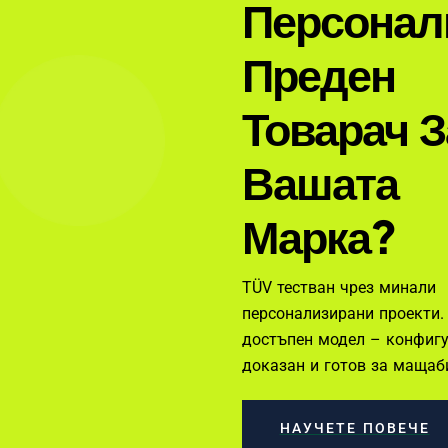
Персонал
Преден
Товарач З
Вашата
Марка?
TÜV тестван чрез минали
персонализирани проекти.
достъпен модел – конфигу
доказан и готов за мащаб
НАУЧЕТЕ ПОВЕЧЕ