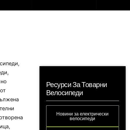
сипеди,
еди,
лно
Ресурси За Товарни
 от
Велосипеди
дължена
ителни
Новини за електрически
 отворена
велосипеди
ица,