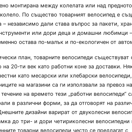
ено монтирана между колелата или над предното
 колело. По същество товарният велосипед е съз
а – независимо дали става въпрос за пакети, хра
инструменти или дори деца и домашни любимци –
менно остава по-малък и по-екологичен от авто
ически план, товарните велосипеди съществуват 
 на 20-ти век като работни коне за доставки. Ня
вестни като месарски или хлебарски велосипеди,
ниците на магазини са ги използвали за превоз на
С течение на времето тези „работни велосипеди“ с
али в различни форми, за да отговорят на разли
Днешните дизайни варират от двуколесни велоси
амка до три- и дори четириколесни велосипедни
нните товарни велосипеди често се предлагат с