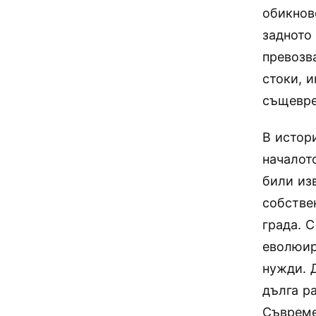
обикнов
задното
превозв
стоки, 
същевре
В истор
началото
били из
собстве
града. 
еволюир
нужди. 
дълга р
Съвреме