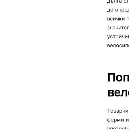
дълга оп
до опре
всички 
значите
устойчи
велосип
Поп
вел
Товарни
форми и
употреба