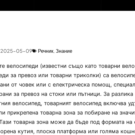
2025-05-09
Речник
,
Знание
те велосипеди (известни също като товарни вело
еди за превоз или товарни триколки) са велосип
ани от човек или с електрическа помощ, специа
рани за превоз на стоки или пътници. За разлика
тния велосипед, товарният велосипед включва у
ли прикрепена товарна зона за побиране на знач
 Тази товарна зона може да бъде под формата на
ворена кутия, плоска платформа или голяма кошн