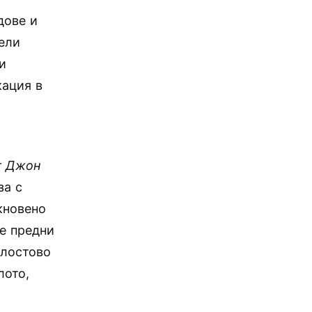
дове и
тели
и
кация в
и
г Джон
за с
кновено
е предни
 лостово
лото,