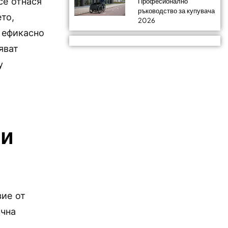
се отнася
Професионално
ръководство за купувача
то,
2026
 ефикасно
яват
у
ни
зие от
ична