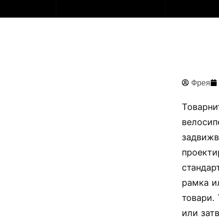
Фрея
Товарни
велосип
задвижв
проекти
стандар
рамка и
товари.
или зат