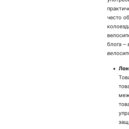
практич
често о
колоезд
велосип
блога –
велосип
Лон
Тов
тов
меж
тов
упр
защ