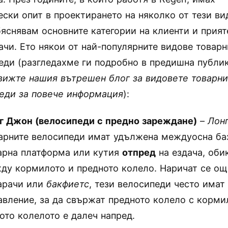
ески опит в проектирането на няколко от тези ви
бяснявам основните категории на клиенти и прия
ачи. Ето някои от най-популярните видове товарн
еди (разгледахме ги подробно в предишна публи
вижте нашия вътрешен блог за видовете товарн
еди за повече информация
):
г Джон (велосипеди с предно зареждане)
–
Лон
арните велосипеди имат удължена междуосна ба
арна платформа или кутия
отпред
на ездача, оби
ду кормилото и предното колело. Наричат се ощ
арачи или
бакфиетс
, тези велосипеди често имат
авление, за да свържат предното колело с корми
ото колелото е далеч напред.