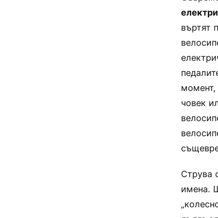
електр
въртят 
велосип
електри
педалит
момент,
човек и
велосип
велосип
същевре
Струва 
имена. 
„колесн