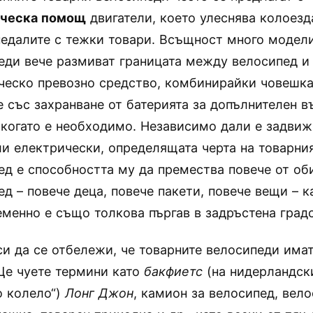
ическа помощ
двигатели, което улеснява колоезд
педалите с тежки товари. Всъщност много модел
еди вече размиват границата между велосипед и
ческо превозно средство, комбинирайки човешка
е със захранване от батерията за допълнителен 
 когато е необходимо. Независимо дали е задвиж
ли електрически, определящата черта на товарни
ед е способността му да премества повече от об
ед – повече деца, повече пакети, повече вещи – к
менно е също толкова пъргав в задръстена градс
си да се отбележи, че товарните велосипеди има
Ще чуете термини като
бакфиетс
(на нидерландск
о колело“)
Лонг Джон
, камион за велосипед, вело