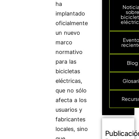
ha
Notici
sobr
implantado
bicicle
eléctri
oficialmente
un nuevo
Event
marco
recient
normativo
para las
Blog
bicicletas
eléctricas,
Glosar
que no sólo
Recurs
afecta a los
usuarios y
fabricantes
locales, sino
Publicació
que