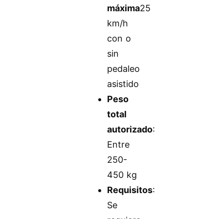
máxima
25
km/h
con o
sin
pedaleo
asistido
Peso
total
autorizado
:
Entre
250-
450 kg
Requisitos
:
Se