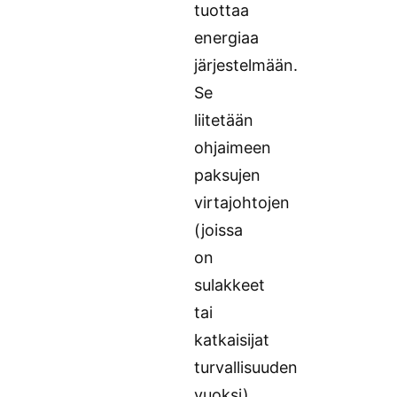
tuottaa
energiaa
järjestelmään.
Se
liitetään
ohjaimeen
paksujen
virtajohtojen
(joissa
on
sulakkeet
tai
katkaisijat
turvallisuuden
vuoksi)