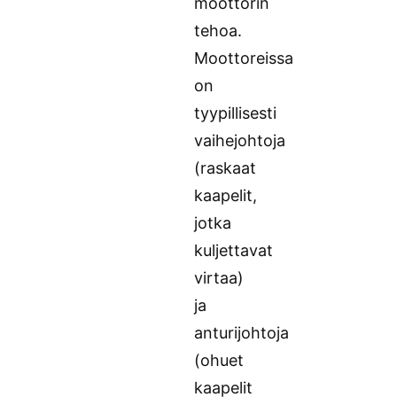
moottorin
tehoa.
Moottoreissa
on
tyypillisesti
vaihejohtoja
(raskaat
kaapelit,
jotka
kuljettavat
virtaa)
ja
anturijohtoja
(ohuet
kaapelit