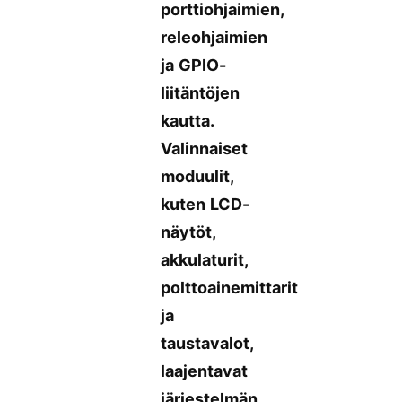
porttiohjaimien,
releohjaimien
ja GPIO-
liitäntöjen
kautta.
Valinnaiset
moduulit,
kuten LCD-
näytöt,
akkulaturit,
polttoainemittarit
ja
taustavalot,
laajentavat
järjestelmän