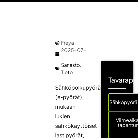
Freya
2025-07-
11
Sanasto
,
Tieto
Tavarapyö
Sähköpolkupyörät
(e-pyörät),
Sähköpyöräu
mukaan
lukien
Viimeaika
tapahtu
sähkökäyttöiset
lastipyörät,