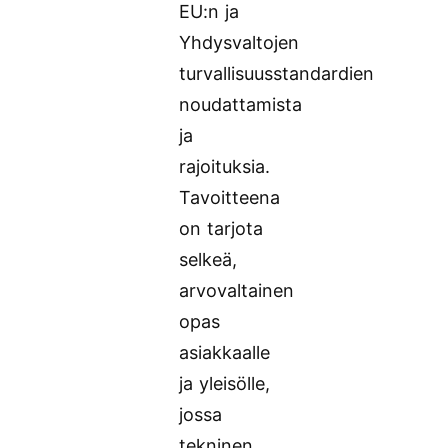
EU:n ja
Yhdysvaltojen
turvallisuusstandardien
noudattamista
ja
rajoituksia.
Tavoitteena
on tarjota
selkeä,
arvovaltainen
opas
asiakkaalle
ja yleisölle,
jossa
tekninen