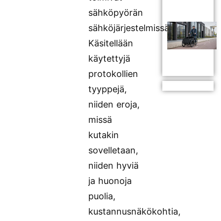
sähköpyörän
sähköjärjestelmissä.
Käsitellään
käytettyjä
protokollien
tyyppejä,
niiden eroja,
missä
kutakin
sovelletaan,
niiden hyviä
ja huonoja
puolia,
kustannusnäkökohtia,