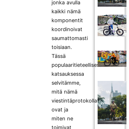
jonka avulla
kaikki nämä
komponentit
koordinoivat
saumattomasti
toisiaan.
Tässä
populaaritieteellisessä
katsauksessa
selvitämme,
mitä nämä
viestintäprotokollat
ovat ja
miten ne
toimivat