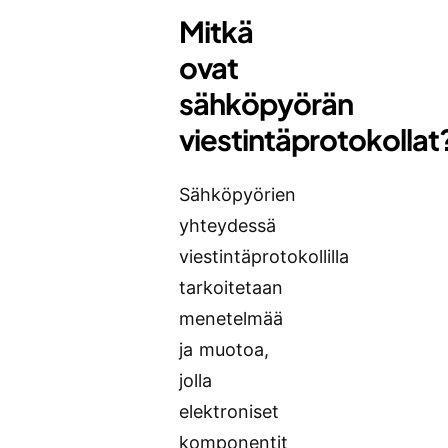
Mitkä
ovat
sähköpyörän
viestintäprotokollat
Sähköpyörien
yhteydessä
viestintäprotokollilla
tarkoitetaan
menetelmää
ja muotoa,
jolla
elektroniset
komponentit