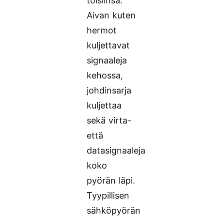
toisiinsa.
Aivan kuten
hermot
kuljettavat
signaaleja
kehossa,
johdinsarja
kuljettaa
sekä virta-
että
datasignaaleja
koko
pyörän läpi.
Tyypillisen
sähköpyörän