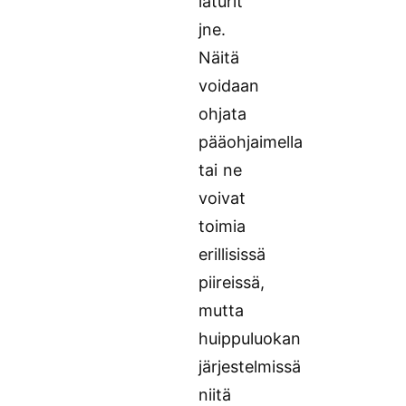
laturit
jne.
Näitä
voidaan
ohjata
pääohjaimella
tai ne
voivat
toimia
erillisissä
piireissä,
mutta
huippuluokan
järjestelmissä
niitä