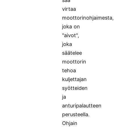
saa
virtaa
moottorinohjaimesta,
joka on
"aivot",
joka
säätelee
moottorin
tehoa
kuljettajan
syötteiden
ja
anturipalautteen
perusteella.
Ohjain