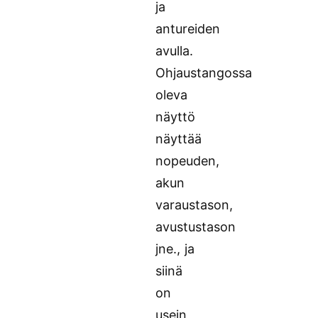
ja
antureiden
avulla.
Ohjaustangossa
oleva
näyttö
näyttää
nopeuden,
akun
varaustason,
avustustason
jne., ja
siinä
on
usein