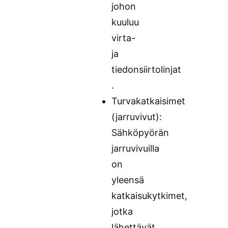
johon
kuuluu
virta-
ja
tiedonsiirtolinjat
.
Turvakatkaisimet
(jarruvivut):
Sähköpyörän
jarruvivuilla
on
yleensä
katkaisukytkimet,
jotka
lähettävät