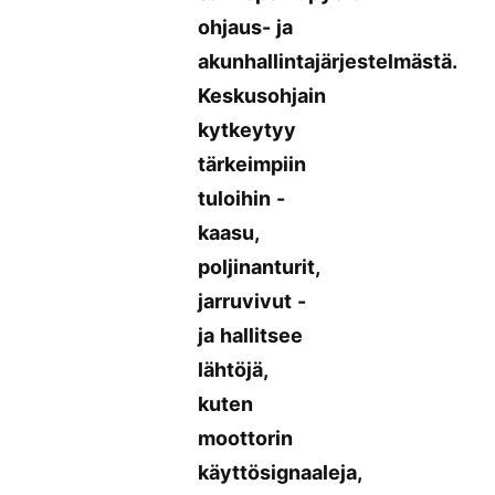
ohjaus- ja
akunhallintajärjestelmästä.
Keskusohjain
kytkeytyy
tärkeimpiin
tuloihin -
kaasu,
poljinanturit,
jarruvivut -
ja hallitsee
lähtöjä,
kuten
moottorin
käyttösignaaleja,