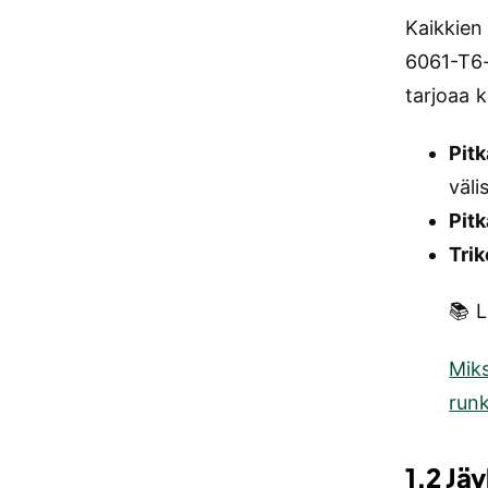
Kaikkien
6061-T6-l
tarjoaa 
Pit
väli
Pit
Trik
📚 L
Miks
run
1.2 Jä