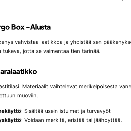
rgo Box -alusta
kehys vahvistaa laatikkoa ja yhdistää sen pääkehyk
a tukeva, jotta se vaimentaa tien tärinää.
varalaatikko
astitilasi. Materiaalit vaihtelevat merikelpoisesta vane
lettuun muoviin.
hekäyttö
: Sisältää usein istuimet ja turvavyöt
tyskäyttö
: Voidaan merkitä, eristää tai jäähdyttää.