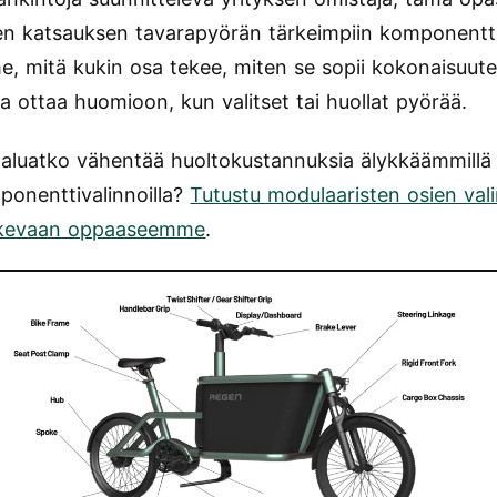
sen katsauksen tavarapyörän tärkeimpiin komponentt
e, mitä kukin osa tekee, miten se sopii kokonaisuute
a ottaa huomioon, kun valitset tai huollat pyörää.
Haluatko vähentää huoltokustannuksia älykkäämmillä
ponenttivalinnoilla?
Tutustu modulaaristen osien val
kevaan oppaaseemme
.