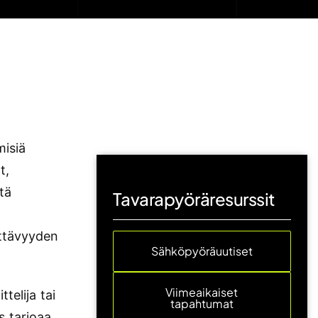
misiä
t,
tä
Tavarapyöräresurssit
n
ettävyyden
Sähköpyöräuutiset
Viimeaikaiset
telija tai
tapahtumat
s tarjoaa