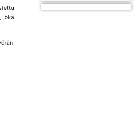
stettu
, joka
yörän