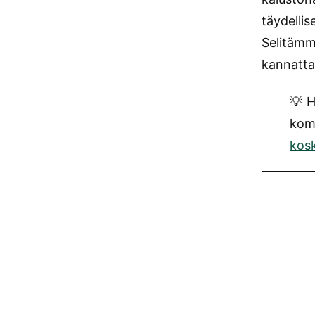
täydelli
Selitämm
kannatta
💡 
kom
kos