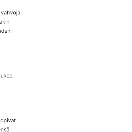
 vahvoja,
sakin
uuden
tukee
sopivat
ensä