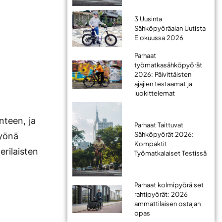
3 Uusinta
Sähköpyöräalan Uutista
Elokuussa 2026
Parhaat
työmatkasähköpyörät
2026: Päivittäisten
ajajien testaamat ja
luokittelemat
teen, ja
Parhaat Taittuvat
Sähköpyörät 2026:
työnä
Kompaktit
erilaisten
Työmatkalaiset Testissä
Parhaat kolmipyöräiset
rahtipyörät: 2026
ammattilaisen ostajan
opas