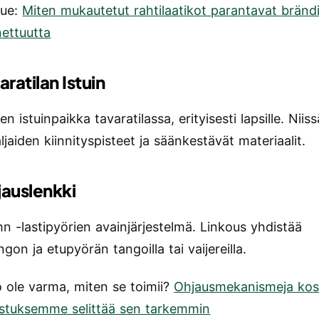
Lue:
Miten mukautetut rahtilaatikot parantavat bränd
nettuutta
aratilan Istuin
en istuinpaikka tavaratilassa, erityisesti lapsille. Niissä
ljaiden kiinnityspisteet ja säänkestävät materiaalit.
jauslenkki
n -lastipyörien avainjärjestelmä. Linkous yhdistää
gon ja etupyörän tangoilla tai vaijereilla.
 ole varma, miten se toimii?
Ohjausmekanismeja ko
ostuksemme selittää sen tarkemmin