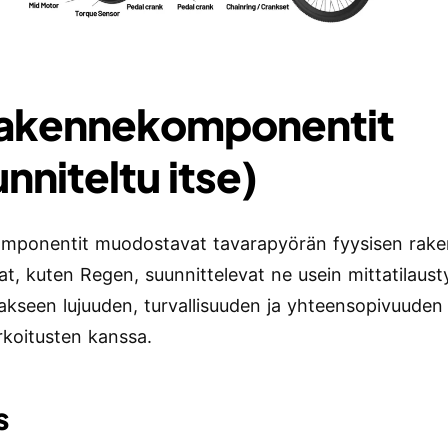
Rakennekomponentit
nniteltu itse)
ponentit muodostavat tavarapyörän fyysisen raken
jat, kuten Regen, suunnittelevat ne usein mittatilaus
akseen lujuuden, turvallisuuden ja yhteensopivuuden 
rkoitusten kanssa.
s