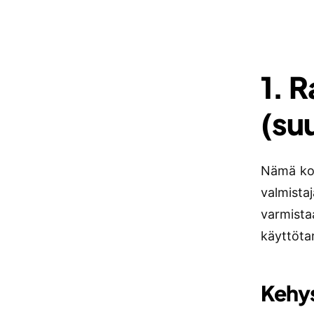
1. 
(suu
Nämä kom
valmista
varmista
käyttöta
Kehy