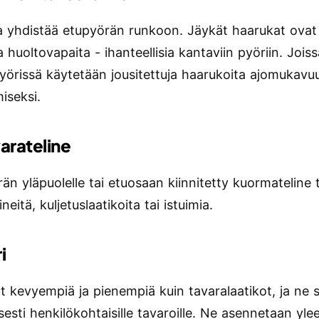
 yhdistää etupyörän runkoon. Jäykät haarukat ovat
a huoltovapaita - ihanteellisia kantaviin pyöriin. Jois
örissä käytetään jousitettuja haarukoita ajomukav
iseksi.
varateline
än yläpuolelle tai etuosaan kiinnitetty kuormateline 
ineitä, kuljetuslaatikoita tai istuimia.
i
at kevyempiä ja pienempiä kuin tavaralaatikot, ja ne 
sesti henkilökohtaisille tavaroille. Ne asennetaan yle