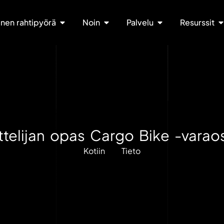
nen rahtipyörä
Noin
Palvelu
Resurssit
telijan opas Cargo Bike -varaosii
Kotiin
Tieto