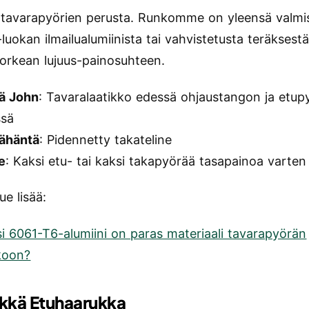
 tavarapyörien perusta. Runkomme on yleensä valmi
uokan ilmailualumiinista tai vahvistetusta teräksestä
korkean lujuus-painosuhteen.
kä John
: Tavaralaatikko edessä ohjaustangon ja etup
ssä
kähäntä
: Pidennetty takateline
e
: Kaksi etu- tai kaksi takapyörää tasapainoa varten
ue lisää:
i 6061-T6-alumiini on paras materiaali tavarapyörän
koon?
ykkä Etuhaarukka