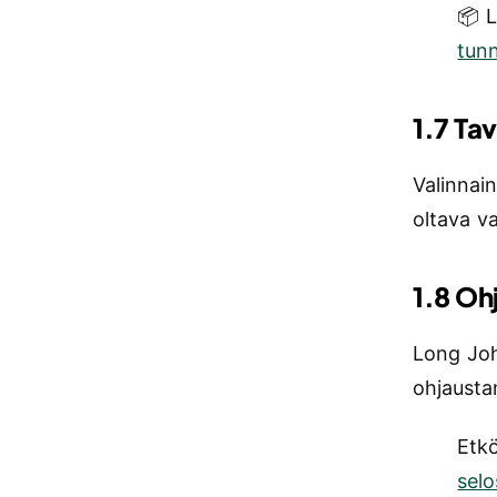
📦 
tun
1.7 Tav
Valinnain
oltava va
1.8 Oh
Long Joh
ohjaustan
Etkö
sel