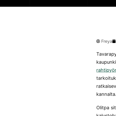
Freya
Tavarapy
kaupunki
rahtipyö
tarkoituk
ratkaise
kannalta
Olitpa si
kalustoh