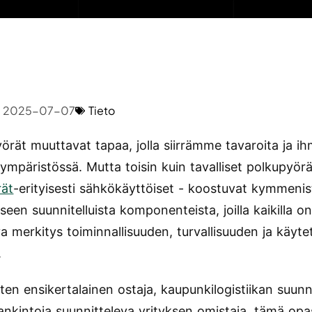
2025-07-07
Tieto
örät muuttavat tapaa, jolla siirrämme tavaroita ja ih
ympäristössä. Mutta toisin kuin tavalliset polkupyörä
rät
-erityisesti sähkökäyttöiset - koostuvat kymmenis
seen suunnitelluista komponenteista, joilla kaikilla o
va merkitys toiminnallisuuden, turvallisuuden ja käyt
.
tten ensikertalainen ostaja, kaupunkilogistiikan suunnit
ankintoja suunnitteleva yrityksen omistaja, tämä opa