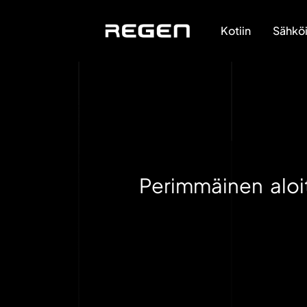
Kotiin
Sähköi
Perimmäinen aloit