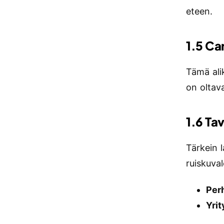
eteen.
1.5 Ca
Tämä ali
on oltav
1.6 Ta
Tärkein l
ruiskuva
Per
Yri