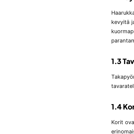
Haarukka
kevyitä j
kuormapy
parantam
1.3 Ta
Takapyör
tavaratel
1.4 Kor
Korit ov
erinomai