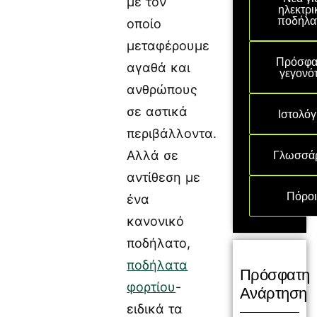
με τον
ηλεκτρι
ποδήλα
οποίο
μεταφέρουμε
Πρόσφα
αγαθά και
γεγονό
ανθρώπους
σε αστικά
Ιστολόγ
περιβάλλοντα.
Γλωσσά
Αλλά σε
αντίθεση με
Πόρο
ένα
κανονικό
ποδήλατο,
ποδήλατα
Πρόσφατη
φορτίου
-
Ανάρτηση
ειδικά τα