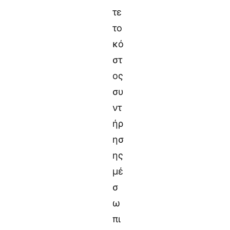
τε
το
κό
στ
ος
συ
ντ
ήρ
ησ
ης
μέ
σ
ω
πι