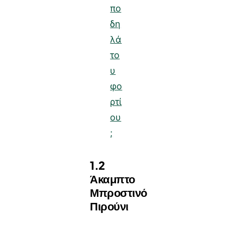
πο
δη
λά
το
υ
φο
ρτί
ου
;
1.2
Άκαμπτο
Μπροστινό
Πιρούνι