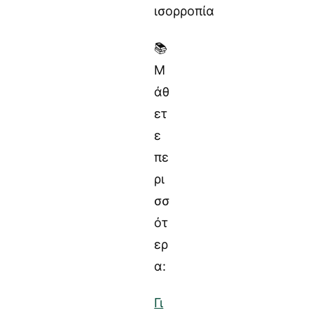
ισορροπία
📚
Μ
άθ
ετ
ε
πε
ρι
σσ
ότ
ερ
α:
Γι