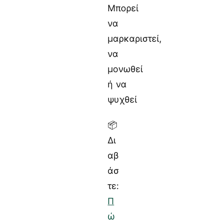
Μπορεί
να
μαρκαριστεί,
να
μονωθεί
ή να
ψυχθεί
📦
Δι
αβ
άσ
τε:
Π
ώ