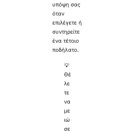
υπόψη σας
όταν
επιλέγετε ή
συντηρείτε
ένα τέτοιο
ποδήλατο.
💡
Θέ
λε
τε
να
με
ιώ
σε