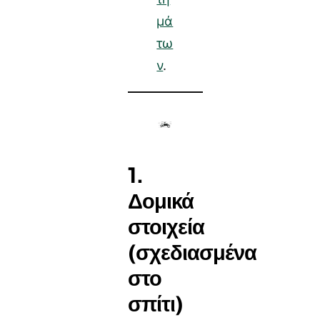
μά
τω
ν
.
1.
Δομικά
στοιχεία
(σχεδιασμένα
στο
σπίτι)