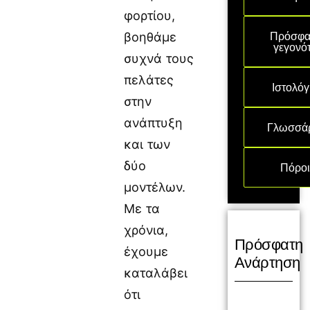
φορτίου,
Πρόσφα
βοηθάμε
γεγονό
συχνά τους
πελάτες
Ιστολόγ
στην
ανάπτυξη
Γλωσσά
και των
δύο
Πόρο
μοντέλων.
Με τα
χρόνια,
Πρόσφατη
έχουμε
Ανάρτηση
καταλάβει
ότι