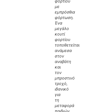
φορτίου
με
εμπρόσθια
φόρτωση.
Ένα
μεγάλο
κουτί
φορτίου
τοποθετείται
ανάμεσα
στον
αναβάτη
και
τον
μπροστινό
τροχό,
ιδανικό
για
τη
μεταφορά
παιδιών