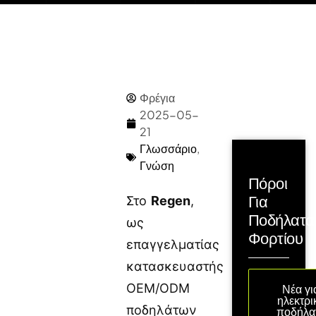
Φρέγια
2025-05-
21
Γλωσσάριο
,
Γνώση
Πόροι
Για
Στο
Regen
,
Ποδήλατα
ως
Φορτίου
επαγγελματίας
κατασκευαστής
OEM/ODM
Νέα γι
ηλεκτρι
ποδηλάτων
ποδήλα