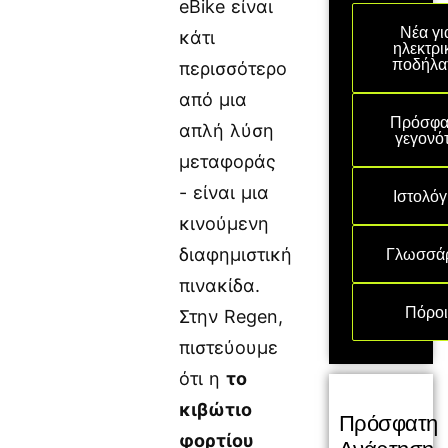
eBike είναι
Νέα γι
κάτι
ηλεκτρι
ποδήλα
περισσότερο
από μια
Πρόσφα
απλή λύση
γεγονό
μεταφοράς
- είναι μια
Ιστολόγ
κινούμενη
Γλωσσά
διαφημιστική
πινακίδα.
Πόρο
Στην Regen,
πιστεύουμε
ότι η
το
κιβώτιο
Πρόσφατη
φορτίου