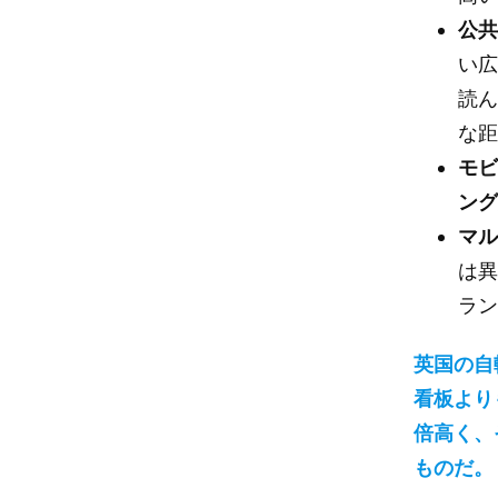
公
い
読ん
な
モ
ン
マ
は
ラン
英国の自
看板より
倍高く、
ものだ。