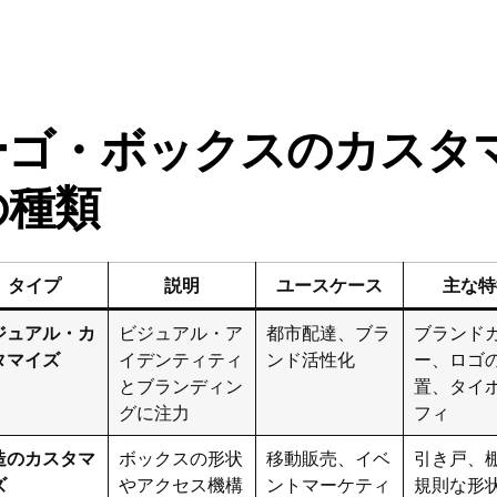
ーゴ・ボックスのカスタ
の種類
タイプ
説明
ユースケース
主な特
ジュアル・カ
ビジュアル・ア
都市配達、ブラ
ブランド
タマイズ
イデンティティ
ンド活性化
ー、ロゴ
とブランディン
置、タイ
グに注力
フィ
造のカスタマ
ボックスの形状
移動販売、イベ
引き戸、
ズ
やアクセス機構
ントマーケティ
規則な形