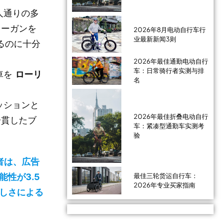
人通りの多
ローガンを
2026年8月电动自行车行
业最新新闻3则
るのに十分
2026年最佳通勤电动自行
车：日常骑行者实测与排
車を
ローリ
名
。
ッションと
2026年最佳折叠电动自行
一貫したブ
车：紧凑型通勤车实测考
验
者は、広告
性が3.5
最佳三轮货运自行车：
2026年专业买家指南
しさによる