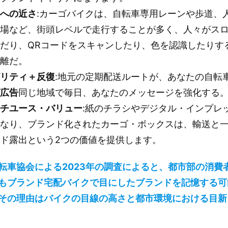
共への近さ
:カーゴバイクは、自転車専用レーンや歩道、
広場など、街頭レベルで走行することが多く、人々がス
だり、QRコードをスキャンしたり、色を認識したりす
距離だ。
ビリティ＋反復
:地元の定期配送ルートが、あなたの自転
グ広告
同じ地域で毎日、あなたのメッセージを強化する
ルチユース・バリュー
:紙のチラシやデジタル・インプレ
異なり、ブランド化されたカーゴ・ボックスは、輸送と
ド露出という2つの価値を提供します。
転車協会による2023年の調査によると、都市部の消費
もブランド宅配バイクで目にしたブランドを記憶する可能
その理由はバイクの目線の高さと都市環境における目新