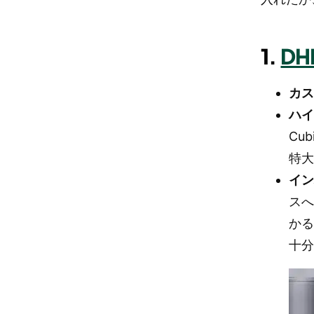
1.
DH
カ
ハ
Cu
特
イ
ス
か
十