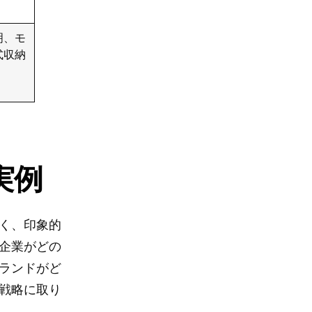
明、モ
式収納
実例
く、印象的
企業がどの
ランドがど
戦略に取り