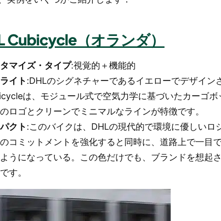
L Cubicycle（オランダ）
スタマイズ・タイプ
:視覚的＋機能的
イライト
:DHLのシグネチャーであるイエローでデザイン
bicycleは、モジュール式で空気力学に基づいたカーゴ
大のロゴとクリーンでミニマルなラインが特徴です。
ンパクト
:このバイクは、DHLの現代的で環境に優しいロ
へのコミットメントを強化すると同時に、道路上で一目
るようになっている。この色だけでも、ブランドを想起
分です。