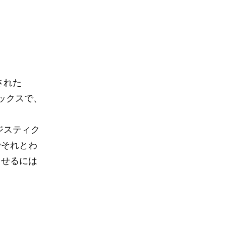
された
ボックスで、
ジスティク
でそれとわ
させるには