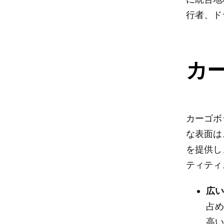
行者、ド
カ
カーゴボ
な表面は
を提供し
ティティ
広
占
高