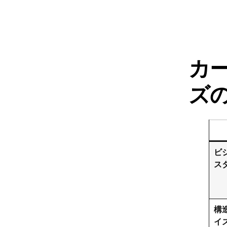
カ
ズ
ビ
ス
構
イ