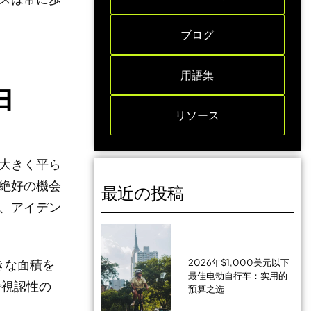
ブログ
用語集
由
リソース
大きく平ら
絶好の機会
最近の投稿
、アイデン
2026年$1,000美元以下
きな面積を
最佳电动自行车：实用的
で視認性の
预算之选