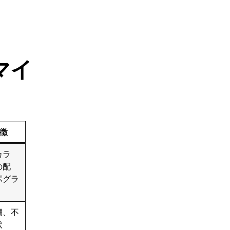
マイ
徴
カラ
の配
ポグラ
棚、不
状