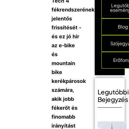
Tech 4
Legutó
fékrendszerének
esemén
jelentős
Blog
frissítését -
és ez jó hír
Szójegy
az e-bike
és
Erőforr
mountain
bike
kerékpárosok
számára,
Legutóbbi
Bejegyzés
akik jobb
fékerőt és
finomabb
irányítást