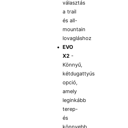
választás
a trail
és all-
mountain
lovagláshoz
EVO
X2
-
Könnyű,
kétdugattyús
opció,
amely
leginkább
terep-
és
könnyebb