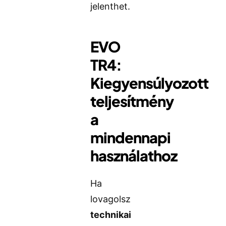
jelenthet.
EVO
TR4:
Kiegyensúlyozott
teljesítmény
a
mindennapi
használathoz
Ha
lovagolsz
technikai