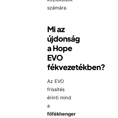
számára.
Mi az
újdonság
a Hope
EVO
fékvezetékben?
Az EVO
frissítés
érinti mind
a
főfékhenger