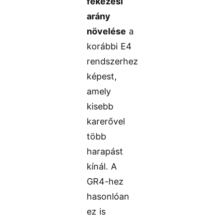
fékezési
arány
növelése
a
korábbi E4
rendszerhez
képest,
amely
kisebb
karerővel
több
harapást
kínál. A
GR4-hez
hasonlóan
ez is