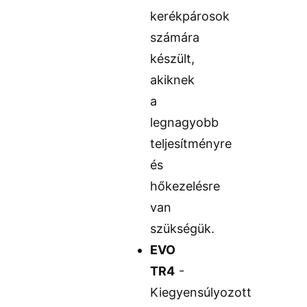
kerékpárosok
számára
készült,
akiknek
a
legnagyobb
teljesítményre
és
hőkezelésre
van
szükségük.
EVO
TR4
-
Kiegyensúlyozott