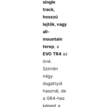
single
track,
hosszú
lejtők, vagy
all-
mountain
terep
, a
EVO TR4
az
öné.
Szintén
négy
dugattyút
használ, de
a GR4-hez
képest a