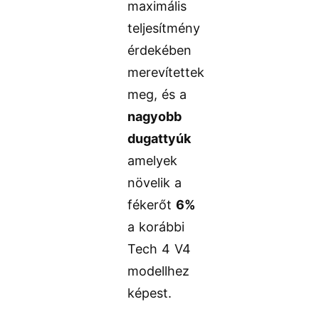
maximális
teljesítmény
érdekében
merevítettek
meg, és a
nagyobb
dugattyúk
amelyek
növelik a
fékerőt
6%
a korábbi
Tech 4 V4
modellhez
képest.