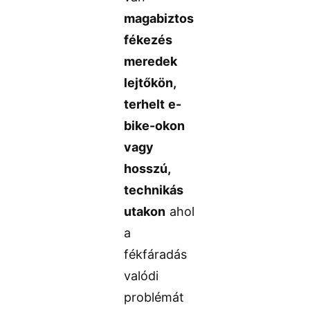
magabiztos
fékezés
meredek
lejtőkön,
terhelt e-
bike-okon
vagy
hosszú,
technikás
utakon
ahol
a
fékfáradás
valódi
problémát