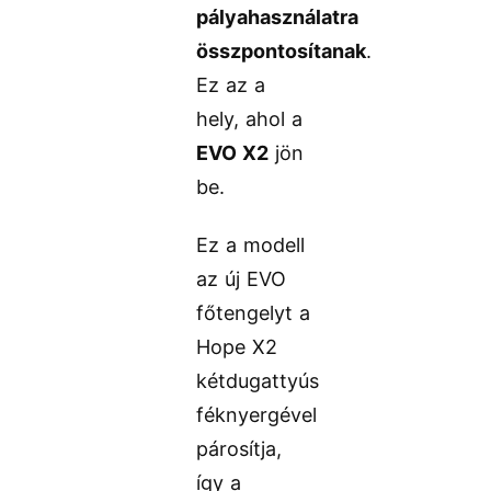
pályahasználatra
összpontosítanak
.
Ez az a
hely, ahol a
EVO X2
jön
be.
Ez a modell
az új EVO
főtengelyt a
Hope X2
kétdugattyús
féknyergével
párosítja,
így a