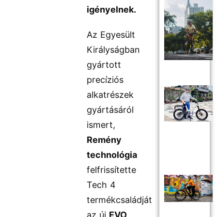
igényelnek.
Az Egyesült
Királyságban
gyártott
precíziós
alkatrészek
gyártásáról
ismert,
Remény
technológia
felfrissítette
Tech 4
termékcsaládját
az új
EVO