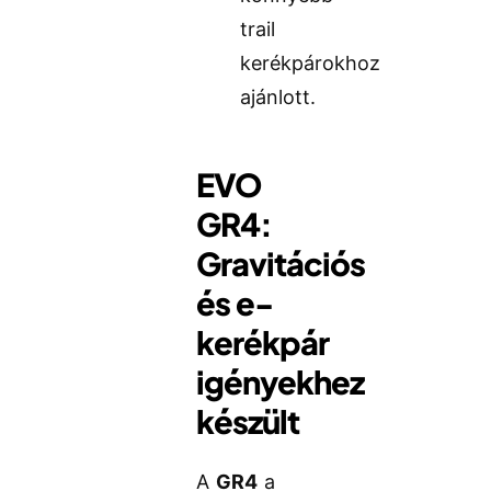
trail
kerékpárokhoz
ajánlott.
EVO
GR4:
Gravitációs
és e-
kerékpár
igényekhez
készült
A
GR4
a