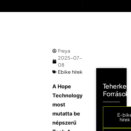
Freya
2025-07-
08
Ebike hírek
Teherker
A Hope
Források
Technology
most
mutatta be
E-bik
hírek
népszerű