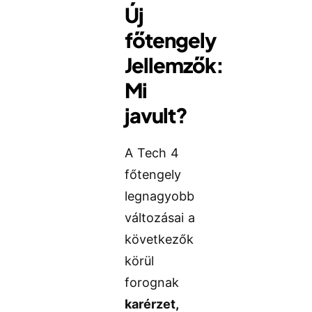
Új
főtengely
Jellemzők:
Mi
javult?
A Tech 4
főtengely
legnagyobb
változásai a
következők
körül
forognak
karérzet,