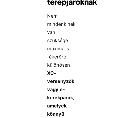
terepjáróknak
Nem
mindenkinek
van
szüksége
maximális
fékerőre -
különösen
XC-
versenyzők
vagy e-
kerékpárok,
amelyek
könnyű