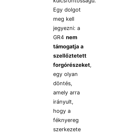
kulcsfontosságú.
Egy dolgot
meg kell
jegyezni: a
GR4
nem
támogatja a
szellőztetett
forgórészeket
,
egy olyan
döntés,
amely arra
irányult,
hogy a
féknyereg
szerkezete