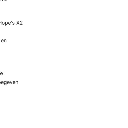
Hope's X2
n
 en
de
 begeven