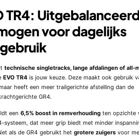
 TR4: Uitgebalanceer
mogen voor dagelijks
lgebruik
dt
technische singletracks, lange afdalingen of all-
e
EVO TR4
is jouw keuze. Deze maakt ook gebruik v
 maar heeft een meer trailgerichte afstelling dan de
rachtgerichte GR4.
ldt een
6,5% boost in remverhouding
ten opzichte 
4-systeem, dat meer grip biedt met minder inspanni
Net als de GR4 gebruikt het
grotere zuigers
voor me