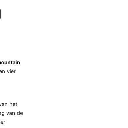
d
mountain
an vier
van het
ng van de
er