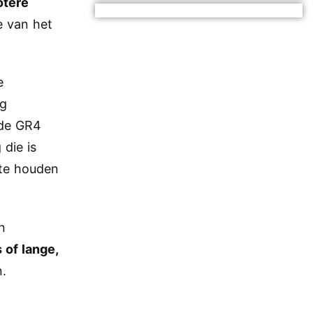
otere
e van het
e
ig
 de GR4
 die is
 te houden
n
 of lange,
n.