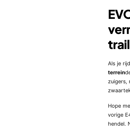
EVO
ver
trai
Als je rij
terrein
d
zuigers,
zwaartek
Hope me
vorige E
hendel. 