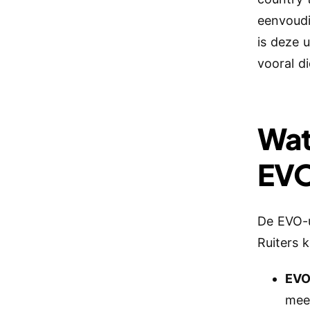
eenvoudi
is deze 
vooral d
Wat
EVO
De EVO-
Ruiters k
EVO
mee