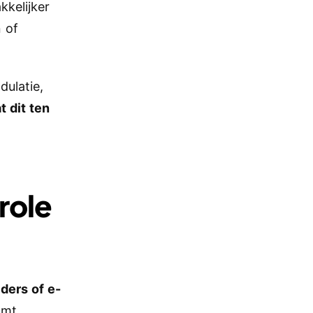
kelijker
 of
dulatie,
 dit ten
role
jders of e-
mt