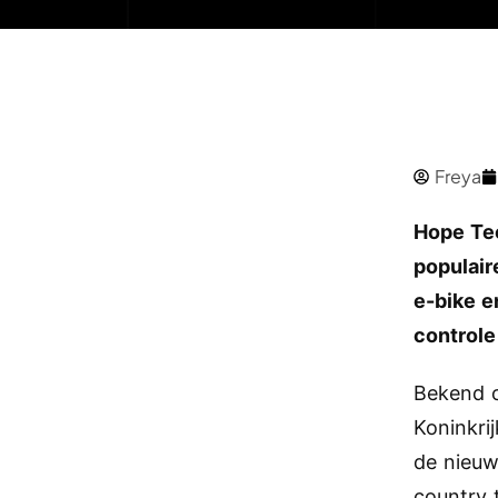
Freya
Hope Tec
populair
e-bike e
controle
Bekend 
Koninkri
de nieu
country 