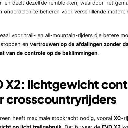
 en deelt dezelfde remblokken, waardoor het gemak
 onderdelen te beheren voor verschillende motoren
.
eaal voor trail- en all-mountain-rijders die betere mo
r stoppen en
vertrouwen op de afdalingen zonder dat
at van de controle op de beklimmingen
.
 X2: lichtgewicht cont
r crosscountryrijders
ereen heeft maximale stopkracht nodig, vooral
XC-ri
icht op licht trailgebruik
. Dat is waar de
EVO X2
ko