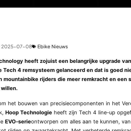
2025-07-08
Ebike Nieuws
hnology heeft zojuist een belangrijke upgrade van
e Tech 4 remsysteem gelanceerd en dat is goed n
n mountainbike rijders die meer remkracht en een 
 willen.
om het bouwen van precisiecomponenten in het Ver
jk,
Hoop Technologie
heeft zijn Tech 4 line-up opgef
we
EVO-serie
ontworpen om alles aan te kunnen, van
tot rijden op zwaartekracht. Met verbeterde remkra