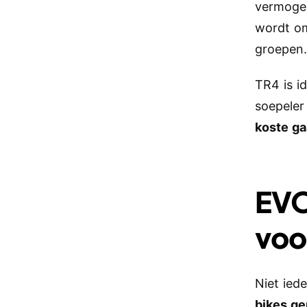
vermogen
wordt om
groepen
TR4 is id
soepele
koste ga
EVO
voo
Niet ied
bikes ger