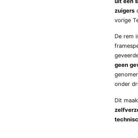
uit één 
zuigers
d
vorige T
De rem i
framespe
geveerde
geen gev
genomen 
onder dr
Dit maak
zelfverz
technisc