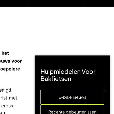
 het
ieuws voor
soepelere
Hulpmiddelen Voor
Bakfietsen
enigd
E-bike nieuws
rist met
 cross-
Recente gebeurtenissen
cht,