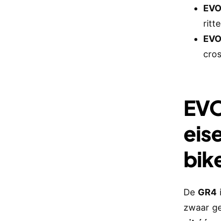
EVO
ritt
EVO
cros
EVO
eis
bik
De
GR4
zwaar g