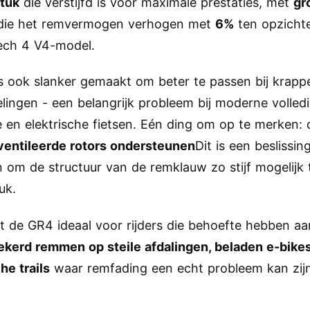
stuk
die verstijfd is voor maximale prestaties, met
gr
ie het remvermogen verhogen met
6%
ten opzicht
ech 4 V4-model.
s ook slanker gemaakt om beter te passen bij krapp
lingen - een belangrijk probleem bij moderne volled
 en elektrische fietsen. Eén ding om op te merken:
entileerde rotors ondersteunen
Dit is een beslissing
om de structuur van de remklauw zo stijf mogelijk
uk.
t de GR4 ideaal voor rijders die behoefte hebben aa
ekerd remmen op steile afdalingen, beladen e-bikes
he trails
waar remfading een echt probleem kan zij