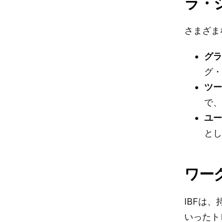
ラ・
さまざま
グ
グ
ツ
で
ユ
と
ワー
IBFは
いったト