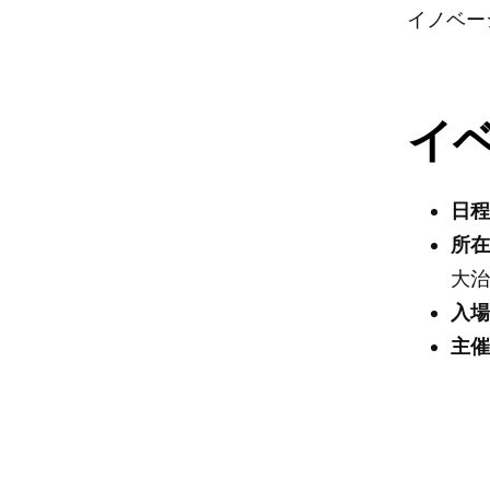
イノベー
イ
日
所
大治
入
主