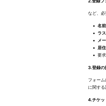
2.登録
など、必
名
ラ
メ
居
要
3.登録
フォーム
に関する
4.チケ