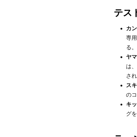
テス
カ
専
る
ヤ
は、
さ
ス
の
キ
グ