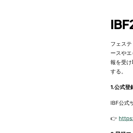
IB
フェステ
ースやエ
報を受け
する。
1.公式
IBF公
👉
https