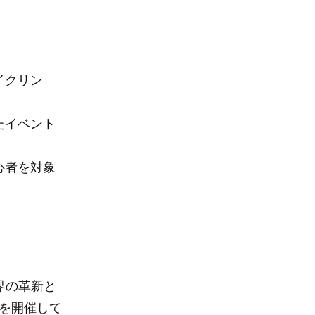
イクリン
たイベント
心者を対象
界の革新と
を開催して