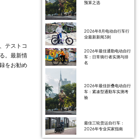
预算之选
2026年8月电动自行车行
业最新新闻3则
、テストコ
2026年最佳通勤电动自行
る。最新情
车：日常骑行者实测与排
名
録をお勧め
2026年最佳折叠电动自行
车：紧凑型通勤车实测考
验
最佳三轮货运自行车：
2026年专业买家指南