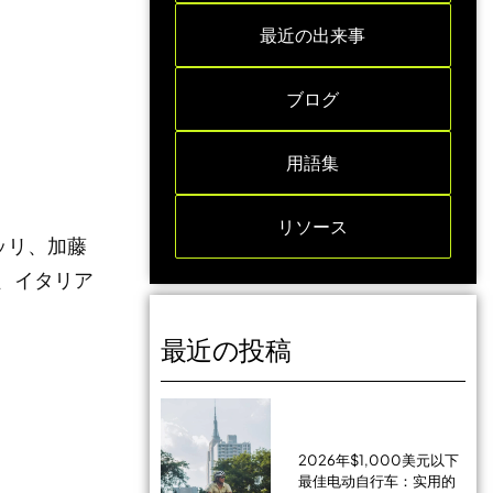
最近の出来事
ブログ
用語集
リソース
ッリ、加藤
）、イタリア
最近の投稿
2026年$1,000美元以下
最佳电动自行车：实用的