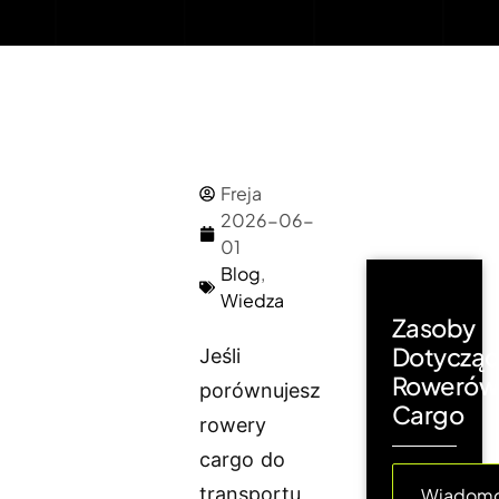
Freja
2026-06-
01
Blog
,
Wiedza
Zasoby
Dotyczą
Jeśli
Rowerów
porównujesz
Cargo
rowery
cargo do
transportu
Wiadomo