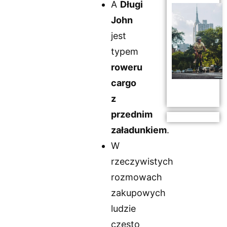
A
Długi
John
jest
typem
roweru
cargo
z
przednim
załadunkiem
.
W
rzeczywistych
rozmowach
zakupowych
ludzie
często