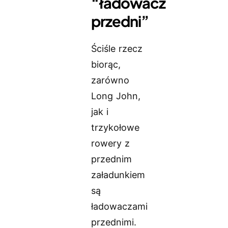
“ładowacz
przedni”
Ściśle rzecz
biorąc,
zarówno
Long John,
jak i
trzykołowe
rowery z
przednim
załadunkiem
są
ładowaczami
przednimi.