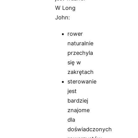
W Long
John:
rower
naturalnie
przechyla
się w
zakrętach
sterowanie
jest
bardziej
znajome
dla
doświadczonych