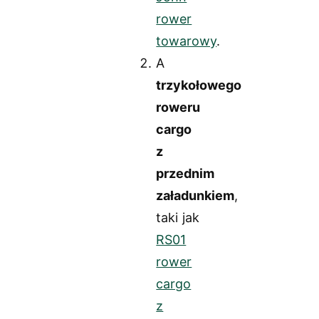
rower
towarowy
.
A
trzykołowego
roweru
cargo
z
przednim
załadunkiem
,
taki jak
RS01
rower
cargo
z