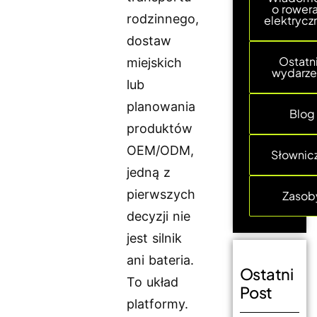
o rower
rodzinnego,
elektrycz
dostaw
Ostatn
miejskich
wydarze
lub
planowania
Blog
produktów
OEM/ODM,
Słownic
jedną z
pierwszych
Zasob
decyzji nie
jest silnik
ani bateria.
Ostatni
To układ
Post
platformy.