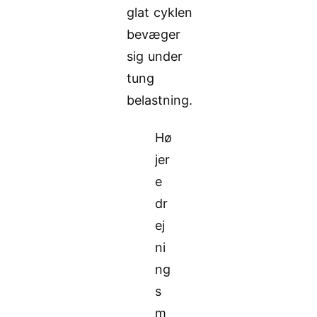
glat cyklen
bevæger
sig under
tung
belastning.
Hø
jer
e
dr
ej
ni
ng
s
m