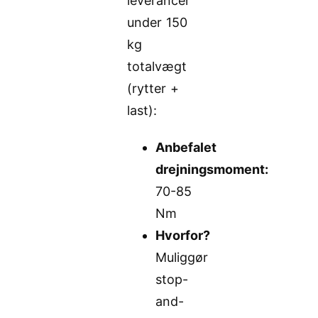
leverancer
under 150
kg
totalvægt
(rytter +
last):
Anbefalet
drejningsmoment:
70-85
Nm
Hvorfor?
Muliggør
stop-
and-