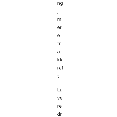
ng
,
m
er
e
tr
æ
kk
raf
t
La
ve
re
dr