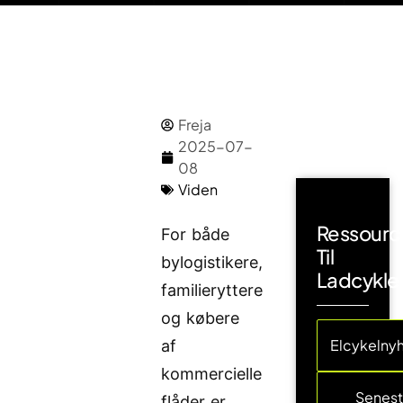
Freja
2025-07-
08
Viden
Ressourc
For både
Til
bylogistikere,
Ladcykle
familieryttere
og købere
Elcykelny
af
kommercielle
Senes
flåder er