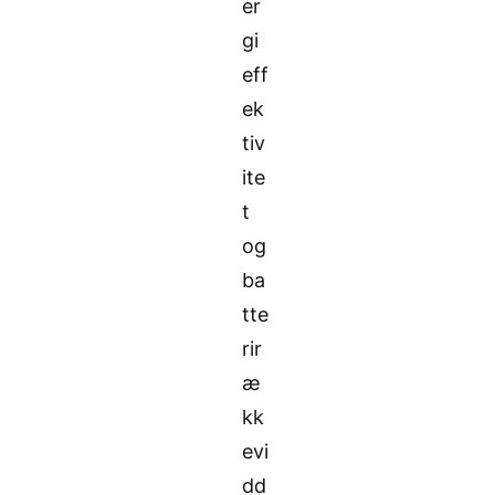
er
gi
eff
ek
tiv
ite
t
og
ba
tte
rir
æ
kk
evi
dd