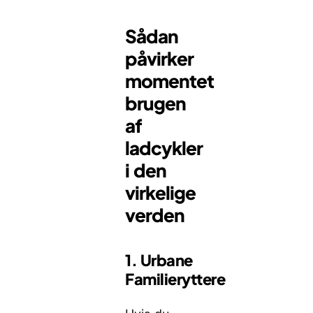
Sådan
påvirker
momentet
brugen
af
ladcykler
i den
virkelige
verden
1. Urbane
Familieryttere