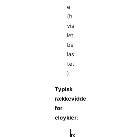
e
(h
vis
let
be
las
tet
)
Typisk
rækkevidde
for
elcykler:
T
O