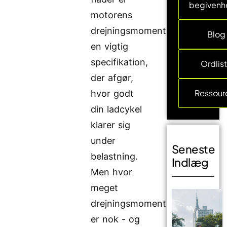
begivenh
motorens
drejningsmoment
Blog
en vigtig
specifikation,
Ordlis
der afgør,
Ressour
hvor godt
din ladcykel
klarer sig
under
Seneste
belastning.
Indlæg
Men hvor
meget
drejningsmoment
er nok - og