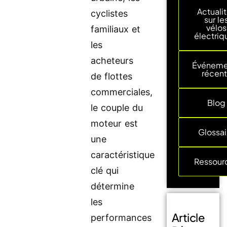
Actuali
cyclistes
sur le
vélos
familiaux et
électriq
les
acheteurs
Événeme
récent
de flottes
commerciales,
Blog
le couple du
moteur est
Glossai
une
caractéristique
Ressour
clé qui
détermine
les
Article
performances