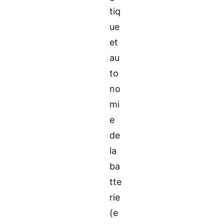
tiq
ue
et
au
to
no
mi
e
de
la
ba
tte
rie
(e