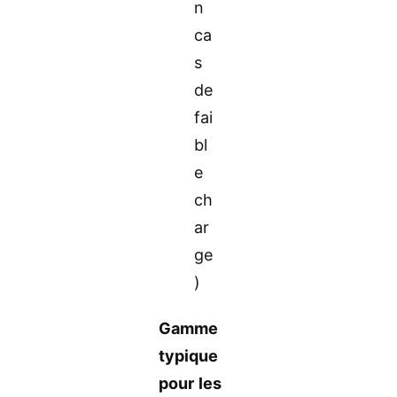
n
ca
s
de
fai
bl
e
ch
ar
ge
)
Gamme
typique
pour les