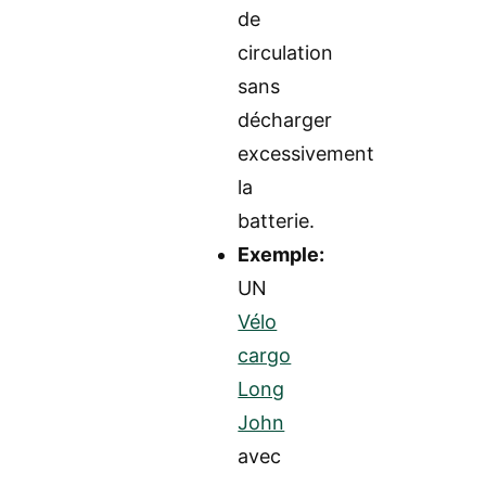
de
circulation
sans
décharger
excessivement
la
batterie.
Exemple:
UN
Vélo
cargo
Long
John
avec