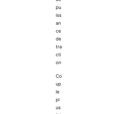
pu
iss
an
ce
de
tra
cti
on
Co
up
le
pl
us