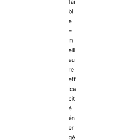
fai
bl
e
=
m
eill
eu
re
eff
ica
cit
é
én
er
gé