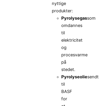
nyttige
produkter:
Pyrolysegas
som
omdannes
til
elektricitet
og
procesvarme
på
stedet.
Pyrolyseolie
sendt
til
BASF
for