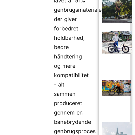
lavet af 91%
genbrugsmateriale,
der giver
forbedret
holdbarhed,
bedre
håndtering
og mere
kompatibilitet
- alt
sammen
produceret
gennem en
banebrydende
genbrugsproces