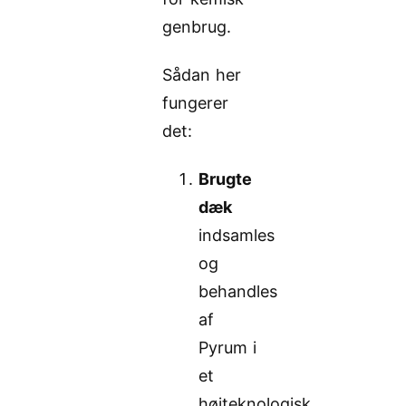
genbrug.
Sådan her
fungerer
det:
Brugte
dæk
indsamles
og
behandles
af
Pyrum i
et
højteknologisk