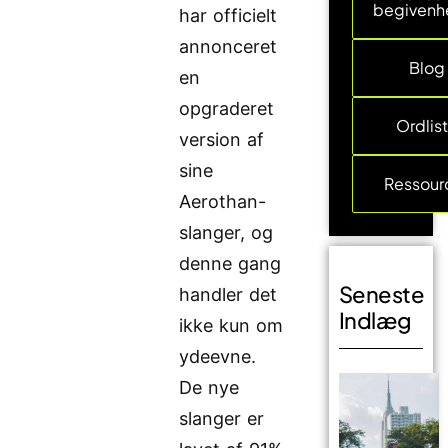
begivenh
har officielt
annonceret
Blog
en
opgraderet
Ordlis
version af
sine
Ressour
Aerothan-
slanger, og
denne gang
Seneste
handler det
Indlæg
ikke kun om
ydeevne.
De nye
slanger er