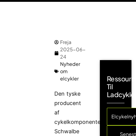
Freja
2025-06-
24
Nyheder
om
Ressourc
elcykler
Til
Ladcykle
Den tyske
producent
af
Elcykelny
cykelkomponenter
Schwalbe
Senes