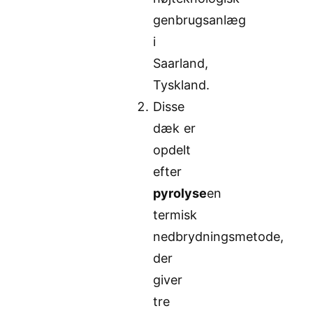
genbrugsanlæg
i
Saarland,
Tyskland.
Disse
dæk er
opdelt
efter
pyrolyse
en
termisk
nedbrydningsmetode,
der
giver
tre