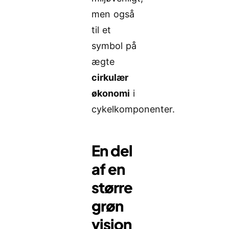
men også
til et
symbol på
ægte
cirkulær
økonomi
i
cykelkomponenter.
En del
af en
større
grøn
vision