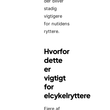
der bliver
stadig
vigtigere
for nutidens
ryttere.
Hvorfor
dette
er
vigtigt
for
elcykelryttere
Ejere af