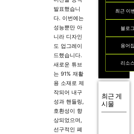
발표했습니
최근 이
다. 이번에는
성능뿐만 아
블로
니라 디자인
용어
도 업그레이
드했습니다.
리소
새로운 튜브
는 91% 재활
용 소재로 제
작되어 내구
최근 게
성과 핸들링,
시물
호환성이 향
상되었으며,
선구적인 폐