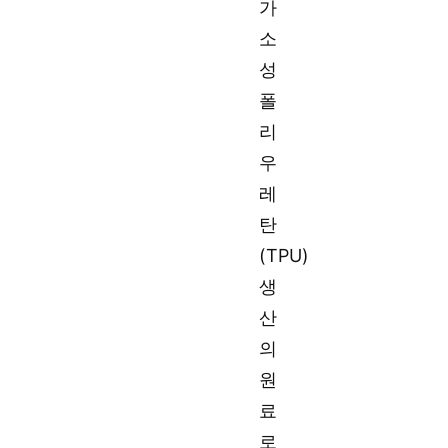
가
소
성
폴
리
우
레
탄
(TPU)
생
산
의
원
료
로