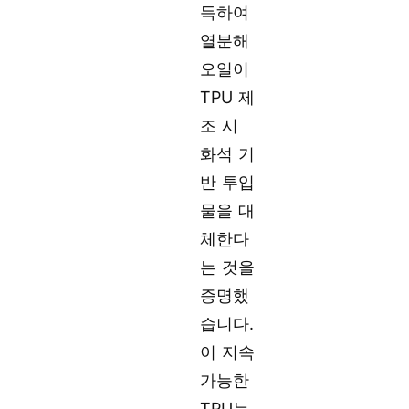
득하여
열분해
오일이
TPU 제
조 시
화석 기
반 투입
물을 대
체한다
는 것을
증명했
습니다.
이 지속
가능한
TPU는