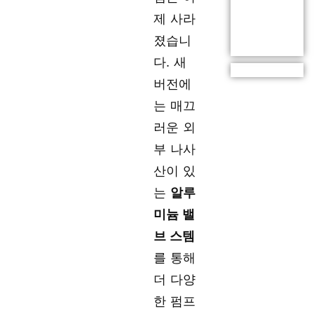
제 사라
졌습니
다. 새
버전에
는 매끄
러운 외
부 나사
산이 있
는
알루
미늄 밸
브 스템
를 통해
더 다양
한 펌프