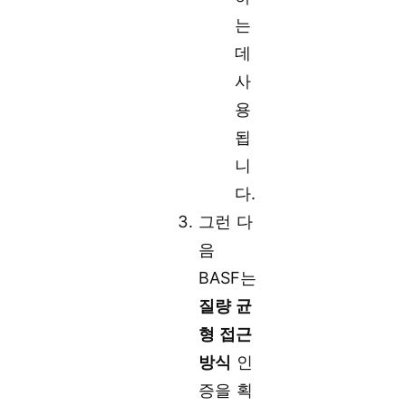
는
데
사
용
됩
니
다.
그런 다
음
BASF는
질량 균
형 접근
방식
인
증을 획