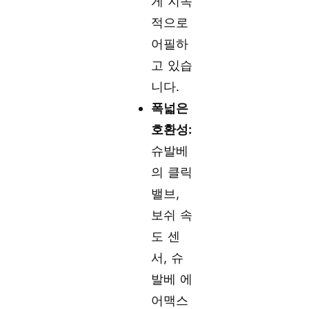
게 지속
적으로
어필하
고 있습
니다.
폭넓은
호환성:
슈발베
의 클릭
밸브,
보쉬 속
도 센
서, 슈
발베 에
어맥스