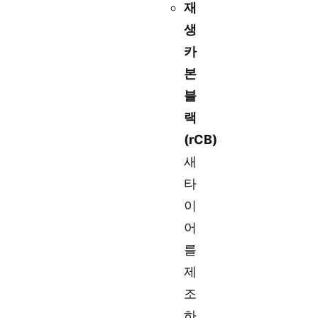
재
생
카
본
블
랙
(rCB)
새
타
이
어
를
제
조
하