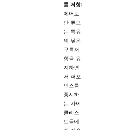
름 저항:
에어로
탄 튜브
는 특유
의 낮은
구름저
항을 유
지하면
서 퍼포
먼스를
중시하
는 사이
클리스
트들에