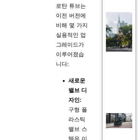
로탄 튜브는
이전 버전에
비해 몇 가지
실용적인 업
그레이드가
이루어졌습
니다:
새로운
밸브 디
자인:
구형 플
라스틱
밸브 스
템은 이