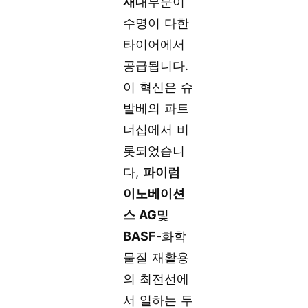
재
대부분이
수명이 다한
타이어에서
공급됩니다.
이 혁신은 슈
발베의 파트
너십에서 비
롯되었습니
다,
파이럼
이노베이션
스 AG
및
BASF
-화학
물질 재활용
의 최전선에
서 일하는 두