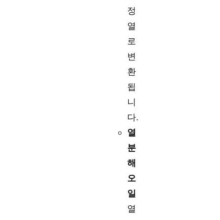
정
열
로
변
환
됩
니
다.
열
분
해
오
일
열