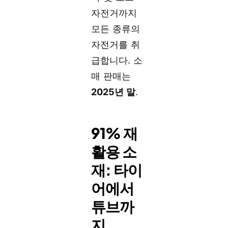
자전거까지
모든 종류의
자전거를 취
급합니다. 소
매 판매는
2025년 말
.
91% 재
활용 소
재: 타이
어에서
튜브까
지