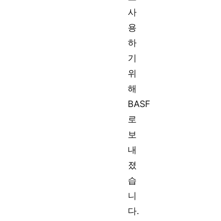
사
용
하
기
위
해
BASF
로
보
내
졌
습
니
다.