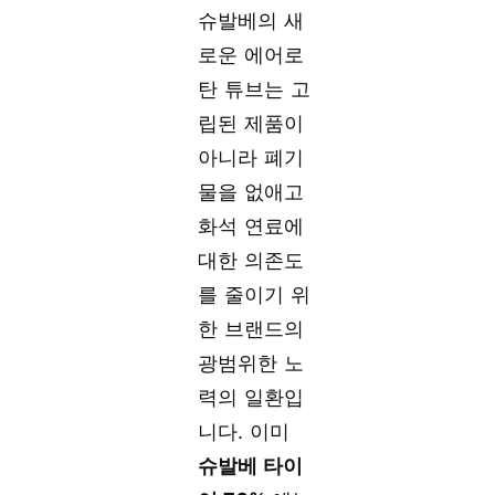
슈발베의 새
로운 에어로
탄 튜브는 고
립된 제품이
아니라 폐기
물을 없애고
화석 연료에
대한 의존도
를 줄이기 위
한 브랜드의
광범위한 노
력의 일환입
니다. 이미
슈발베 타이