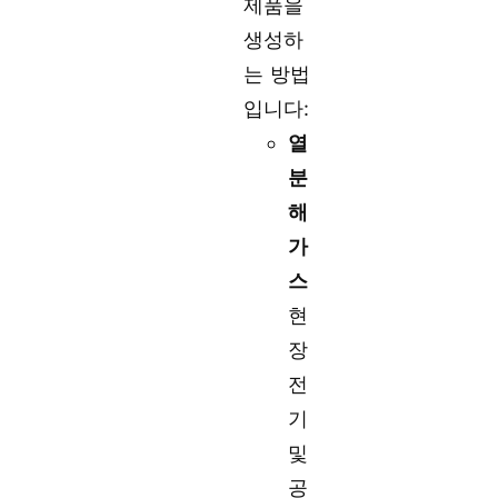
제품을
생성하
는 방법
입니다:
열
분
해
가
스
현
장
전
기
및
공