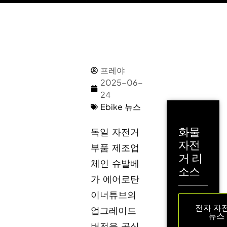
프레야
2025-06-
24
Ebike 뉴스
화물
독일 자전거
자전
부품 제조업
거 리
체인 슈발베
소스
가 에어로탄
이너튜브의
전자 자
업그레이드
뉴스
버전을 공식