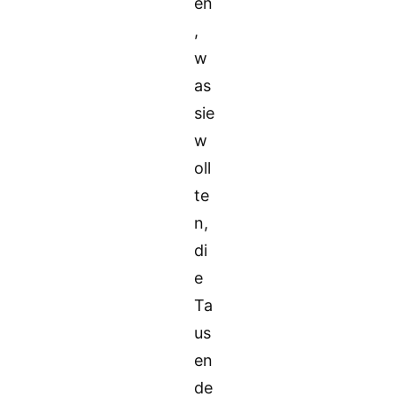
en
,
w
as
sie
w
oll
te
n,
di
e
Ta
us
en
de