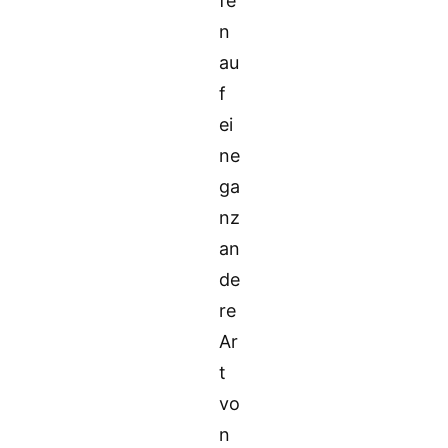
fe
n
au
f
ei
ne
ga
nz
an
de
re
Ar
t
vo
n