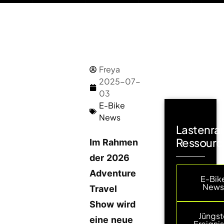
Freya
2025-07-
03
E-Bike
News
Lastenra
Ressourc
Im Rahmen
der 2026
Adventure
E-Bik
New
Travel
Show wird
Jüngst
eine neue
Ereigni