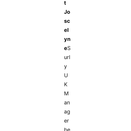
t
Jo
sc
el
yn
e
S
url
y
U
K
M
an
ag
er
be