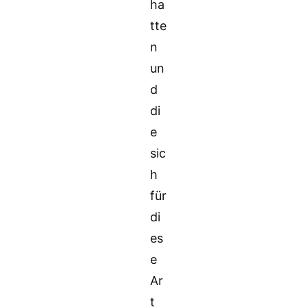
ha
tte
n
un
d
di
e
sic
h
für
di
es
e
Ar
t