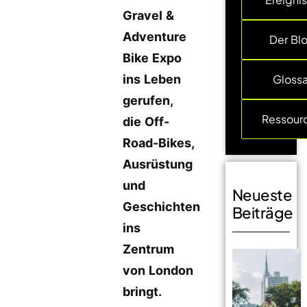
Gravel &
Adventure
Der Bl
Bike Expo
ins Leben
Glossa
gerufen,
Ressour
die Off-
Road-Bikes,
Ausrüstung
und
Neueste
Geschichten
Beiträge
ins
Zentrum
von London
bringt.