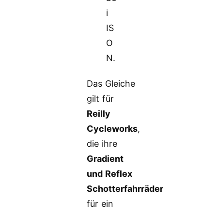
i
IS
O
N.
Das Gleiche
gilt für
Reilly
Cycleworks
,
die ihre
Gradient
und Reflex
Schotterfahrräder
für ein