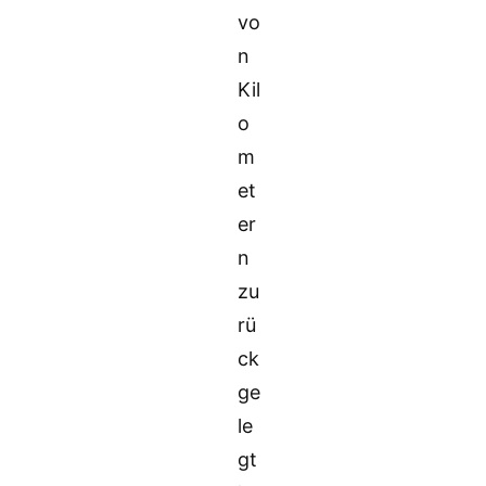
vo
n
Kil
o
m
et
er
n
zu
rü
ck
ge
le
gt