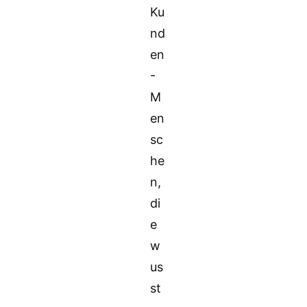
Ku
nd
en
-
M
en
sc
he
n,
di
e
w
us
st