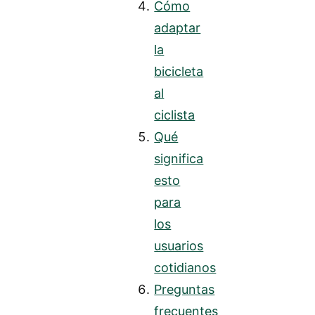
Cómo
adaptar
la
bicicleta
al
ciclista
Qué
significa
esto
para
los
usuarios
cotidianos
Preguntas
frecuentes