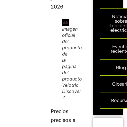
2026
Notici
sobr
bicicle
Imagen
eléctri
oficial
del
Event
producto
recient
de
la
página
Blog
del
producto
Glosar
Velotric
Discover
2.
Recurs
Precios
precisos a