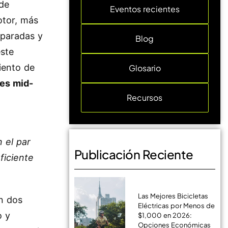
de
Eventos recientes
otor, más
 paradas y
Blog
este
iento de
Glosario
res mid-
Recursos
n el par
Publicación Reciente
ficiente
Las Mejores Bicicletas
en dos
Eléctricas por Menos de
o y
$1,000 en 2026:
Opciones Económicas