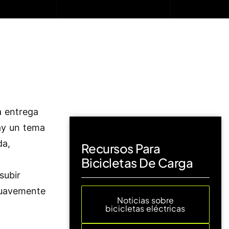
a entrega
ay un tema
da,
Recursos Para
Bicicletas De Carga
subir
suavemente
Noticias sobre
bicicletas eléctricas