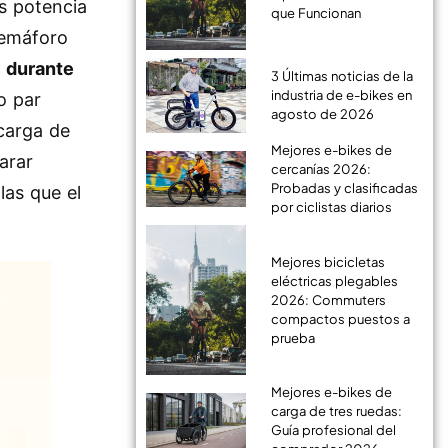
s potencia
que Funcionan
semáforo
y durante
3 Últimas noticias de la
industria de e-bikes en
o par
agosto de 2026
carga de
Mejores e-bikes de
arar
cercanías 2026:
Probadas y clasificadas
las que el
por ciclistas diarios
Mejores bicicletas
eléctricas plegables
2026: Commuters
compactos puestos a
prueba
Mejores e-bikes de
carga de tres ruedas:
Guía profesional del