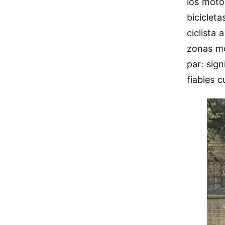
los moto
bicicleta
ciclista
zonas mo
par: sig
fiables 