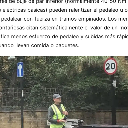
res de buje de par inferior (normalmente 40-50 Nm 
s eléctricas básicas) pueden ralentizar el pedaleo u o
 a pedalear con fuerza en tramos empinados. Los me
ntañosas citan sistemáticamente el valor de un mo
nifica menos esfuerzo de pedaleo y subidas más rápi
cuando llevan comida o paquetes.