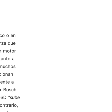
sco o en
erza que
Un motor
tanto al
, muchos
rcionan
rente a
or Bosch
 GSD
"sube
ontrario,