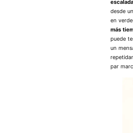
escalad
desde un
en verde
más tie
puede te
un mensa
repetida
par marc