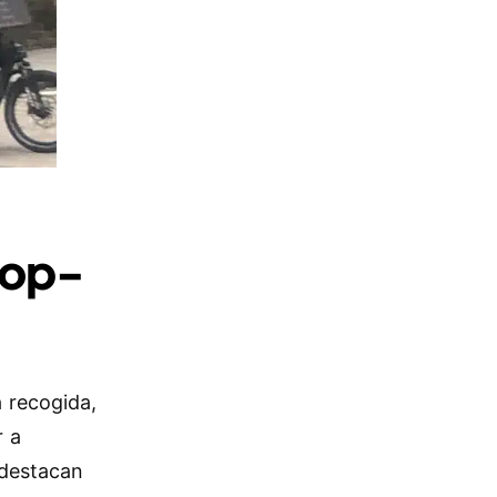
top-
a recogida,
r a
 destacan