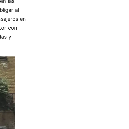
en las
bligar al
nsajeros en
tor con
das y