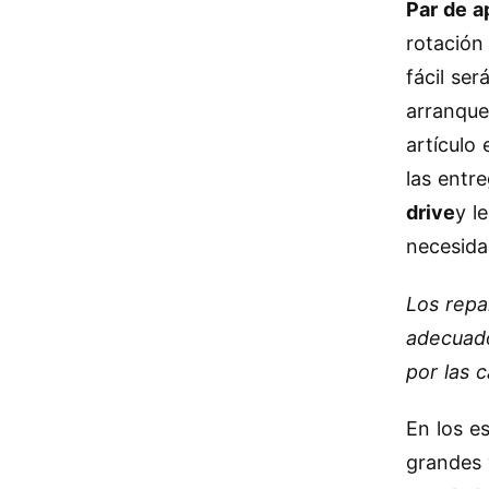
Par de a
rotación
fácil se
arranque
artículo
las ent
drive
y l
necesida
Los repa
adecuado
por las c
En los e
grandes 