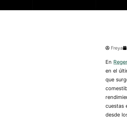
Freya
En
Rege
en el úl
que surg
comestib
rendimie
cuestas 
desde lo