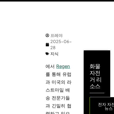
프레야
2025-06-
28
지식
화물
에서
Regen
자전
를 통해 유럽
거 리
과 미국의 라
소스
스트마일 배
송 전문가들
전자 자
과 긴밀히 협
뉴스
력하고 있으