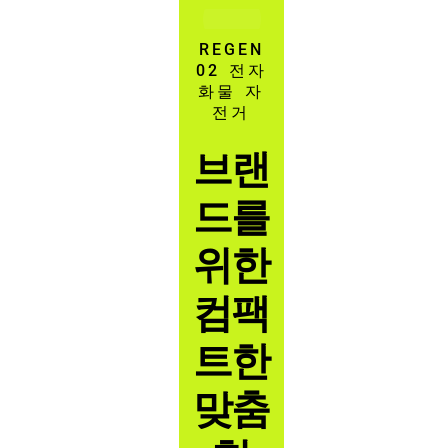
REGEN
02 전자
화물 자
전거
브랜
드를
위한
컴팩
트한
맞춤