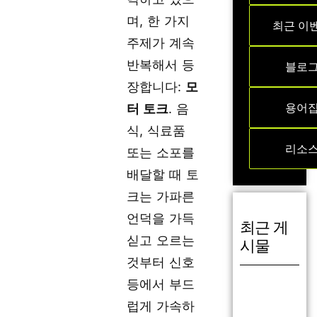
며, 한 가지
최근 이
주제가 계속
반복해서 등
블로
장합니다:
모
용어
터 토크
. 음
식, 식료품
리소
또는 소포를
배달할 때 토
크는 가파른
언덕을 가득
최근 게
싣고 오르는
시물
것부터 신호
등에서 부드
럽게 가속하