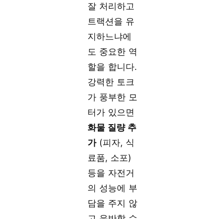
잘 처리하고
트랙션을 유
지하느냐에
도 중요한 역
할을 합니다.
강력한 토크
가 풍부한 모
터가 있으면
화물 질량 추
가
(피자, 식
료품, 소포)
등을 자전거
의 성능에 부
담을 주지 않
고 운반할 수