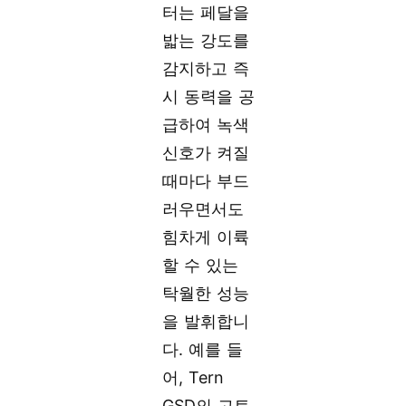
터는 페달을
밟는 강도를
감지하고 즉
시 동력을 공
급하여 녹색
신호가 켜질
때마다 부드
러우면서도
힘차게 이륙
할 수 있는
탁월한 성능
을 발휘합니
다. 예를 들
어, Tern
GSD의 고토