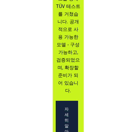
TÜV 테스트
를 거쳤습
니다. 공개
적으로 사
용 가능한
모델 - 구성
가능하고,
검증되었으
며, 확장할
준비가 되
어 있습니
다.
자
세
히
알
아