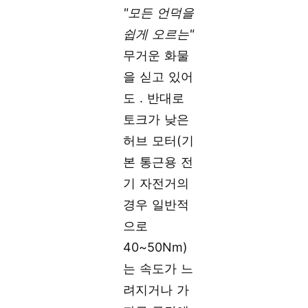
"모든 언덕을
쉽게 오르는"
무거운 화물
을 싣고 있어
도 . 반대로
토크가 낮은
허브 모터(기
본 통근용 전
기 자전거의
경우 일반적
으로
40~50Nm)
는 속도가 느
려지거나 가