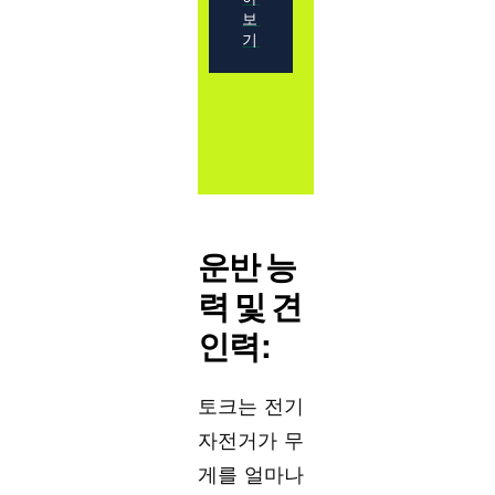
보
기
운반 능
력 및 견
인력:
토크는 전기
자전거가 무
게를 얼마나