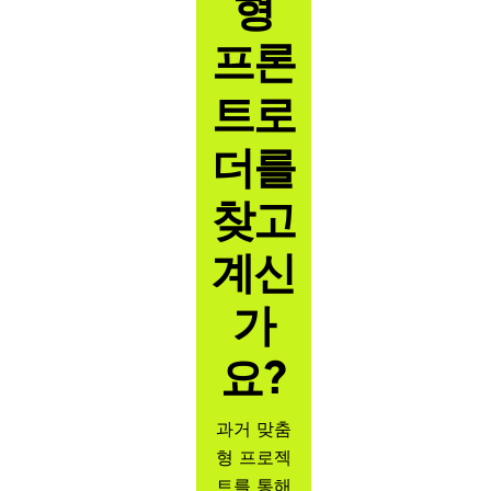
형
프론
트로
더를
찾고
계신
가
요?
과거 맞춤
형 프로젝
트를 통해