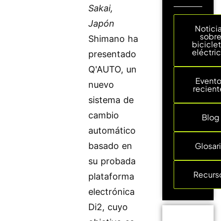
Sakai,
Japón
Notici
sobr
Shimano ha
bicicle
eléctri
presentado
Q'AUTO, un
Event
nuevo
recient
sistema de
cambio
Blog
automático
basado en
Glosar
su probada
Recurs
plataforma
electrónica
Di2, cuyo