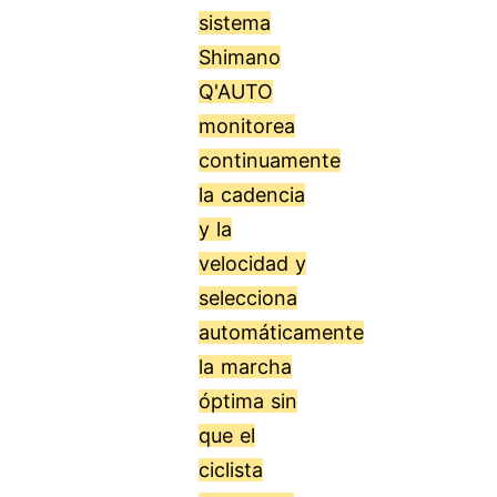
sistema
Shimano
Q'AUTO
monitorea
continuamente
la cadencia
y la
velocidad y
selecciona
automáticamente
la marcha
óptima sin
que el
ciclista