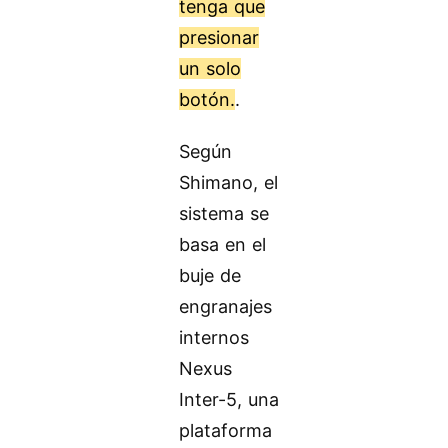
tenga que
presionar
un solo
botón.
.
Según
Shimano, el
sistema se
basa en el
buje de
engranajes
internos
Nexus
Inter-5, una
plataforma