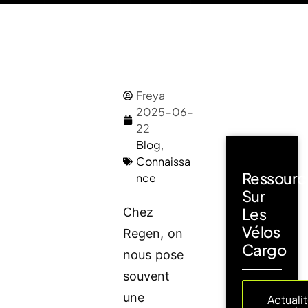
Freya
2025-06-
22
Blog
,
Connaissa
Ressourc
nce
Sur
Les
Chez
Vélos
Regen, on
Cargo
nous pose
souvent
une
Actuali