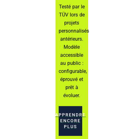
Testé par le
TÜV lors de
projets
personnalisés
antérieurs.
Modèle
accessible
au public :
configurable,
éprouvé et
prêt à
évoluer.
APPRENDRE
ENCORE
PLUS