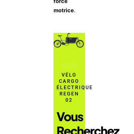
force
motrice
.
VÉLO
CARGO
ÉLECTRIQUE
REGEN
02
Vous
Recherchez