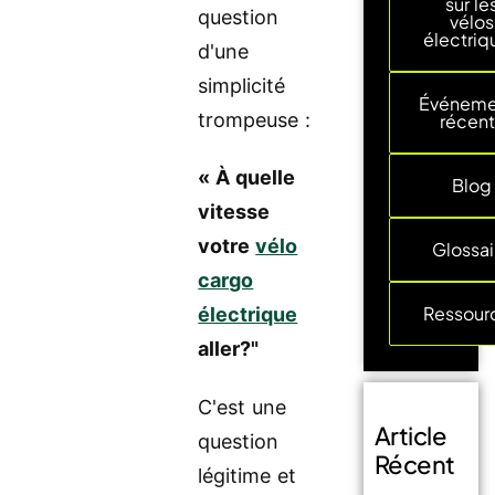
sur le
question
vélos
électriq
d'une
simplicité
Événeme
trompeuse :
récent
« À quelle
Blog
vitesse
votre
vélo
Glossai
cargo
Ressour
électrique
aller?"
C'est une
Article
question
Récent
légitime et