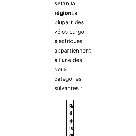
selon la
région
La
plupart des
vélos cargo
électriques
appartiennent
à l'une des
deux
catégories
suivantes :
R
V
V
N
é
i
i
o
g
t
t
t
i
e
e
e
o
s
s
s