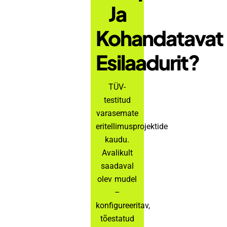
Ja
Kohandatavat
Esilaadurit?
TÜV-
testitud
varasemate
eritellimusprojektide
kaudu.
Avalikult
saadaval
olev mudel
–
konfigureeritav,
tõestatud