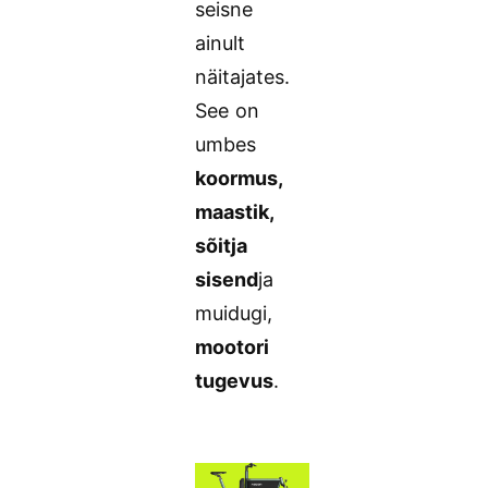
seisne
ainult
näitajates.
See on
umbes
koormus,
maastik,
sõitja
sisend
ja
muidugi,
mootori
tugevus
.