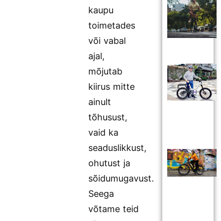
kaupu
toimetades
või vabal
ajal,
mõjutab
kiirus mitte
ainult
tõhusust,
vaid ka
seaduslikkust,
ohutust ja
sõidumugavust.
Seega
võtame teid