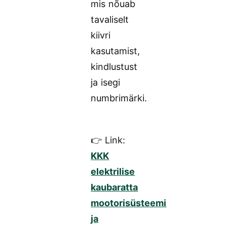
mis nõuab
tavaliselt
kiivri
kasutamist,
kindlustust
ja isegi
numbrimärki.
👉 Link:
KKK
elektrilise
kaubaratta
mootorisüsteemi
ja