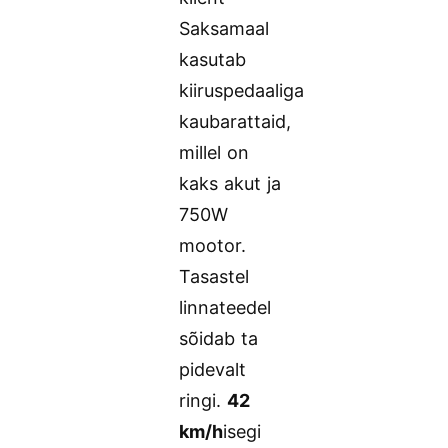
Saksamaal
kasutab
kiiruspedaaliga
kaubarattaid,
millel on
kaks akut ja
750W
mootor.
Tasastel
linnateedel
sõidab ta
pidevalt
ringi.
42
km/h
isegi