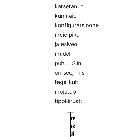
katsetanud
kümneid
konfiguratsioone
meie pika-
ja esiveo
mudeli
puhul. Siin
on see, mis
tegelikult
mõjutab
tippkiirust:
T
M
e
õ
g
j