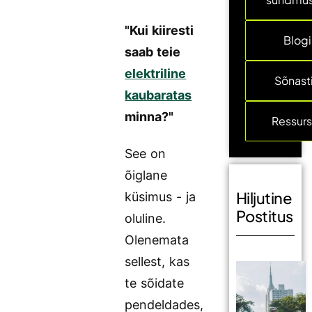
"Kui kiiresti
Blogi
saab teie
elektriline
Sõnast
kaubaratas
minna?"
Ressurs
See on
õiglane
Hiljutine
küsimus - ja
Postitus
oluline.
Olenemata
sellest, kas
te sõidate
pendeldades,