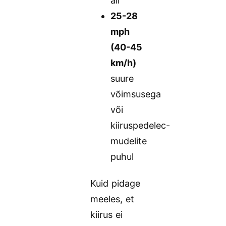
all
25-28
mph
(40-45
km/h)
suure
võimsusega
või
kiiruspedelec-
mudelite
puhul
Kuid pidage
meeles, et
kiirus ei