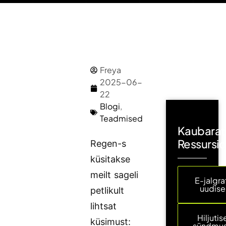
Freya
2025-06-
22
Blogi
,
Teadmised
Kaubarat
Ressursi
Regen-s
küsitakse
meilt sageli
E-jalgra
uudis
petlikult
lihtsat
Hiljuti
küsimust:
sündmu