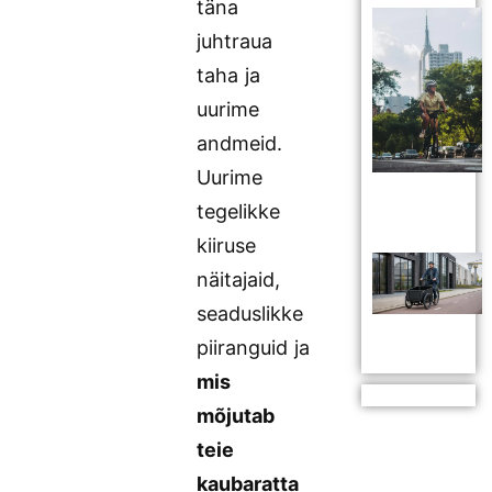
täna
juhtraua
taha ja
uurime
andmeid.
Uurime
tegelikke
kiiruse
näitajaid,
seaduslikke
piiranguid ja
mis
mõjutab
teie
kaubaratta