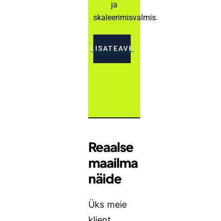
ja
skaleerimisvalmis.
LISATEAVE
Reaalse
maailma
näide
Üks meie
klient