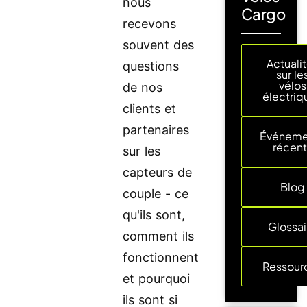
nous
Cargo
recevons
souvent des
Actuali
questions
sur le
vélos
de nos
électriq
clients et
partenaires
Événeme
récent
sur les
capteurs de
Blog
couple - ce
qu'ils sont,
Glossai
comment ils
fonctionnent
Ressour
et pourquoi
ils sont si