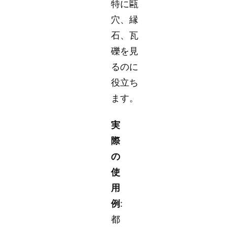
特に甌
穴、縁
石、瓦
礫を見
るのに
役立ち
ます。
実
際
の
使
用
例
:
都