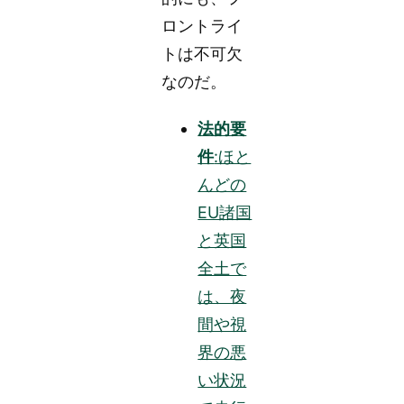
ロントライ
トは不可欠
なのだ。
法的要
件
:ほと
んどの
EU諸国
と英国
全土で
は、夜
間や視
界の悪
い状況