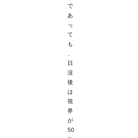
で
あ
っ
て
も
、
日
没
後
は
視
界
が
50