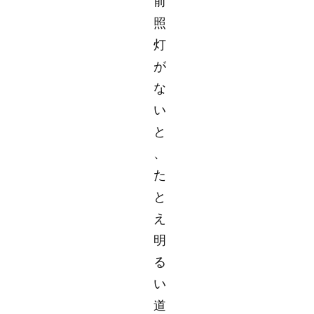
前
照
灯
が
な
い
と
、
た
と
え
明
る
い
道