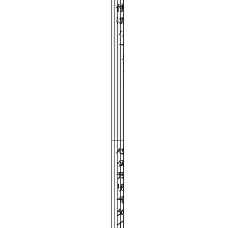
付
ド
ー
ー
け
ル
ク
ク
バ
／
ま
ー
ヘ
た
ル
は
メ
ラ
ッ
ッ
ト
ク
一
体
型
バ
U
大
メ
ッ
S
容
イ
テ
B
量
ン
リ
充
外
バ
ー
電
部
ッ
タ
式
パ
テ
イ
ッ
リ