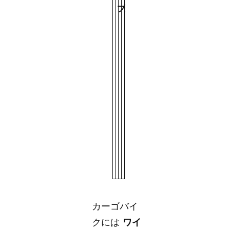
プ
ク
ー
一
体
型
（
E
カ
ー
ゴ
バ
イ
ク
用
）
カーゴバイ
クには
ワイ