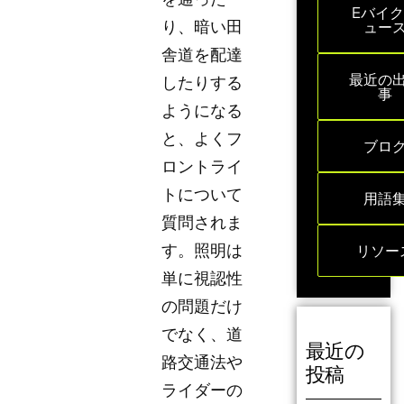
Eバイ
り、暗い田
ュー
舎道を配達
最近の
したりする
事
ようになる
と、よくフ
ブロ
ロントライ
トについて
用語
質問されま
す。照明は
リソー
単に視認性
の問題だけ
でなく、道
最近の
路交通法や
投稿
ライダーの