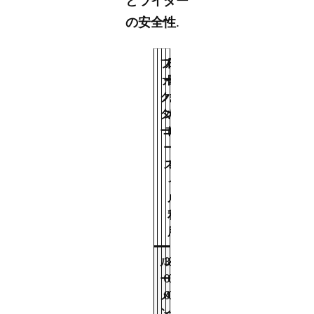
とライダー
の安全性
.
フ
ア
田
カ
ァ
ー
園
ー
ク
バ
ま
ゴ
タ
ン
た
バ
ー
ユ
は
イ
ー
ト
ク
ス
レ
イ
ル
利
用
ル
3
8
5
ー
0
0
0
メ
0
0
0
ン
-
-
-