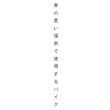
界
の
悪
い
場
所
で
使
用
す
る
バ
イ
ク