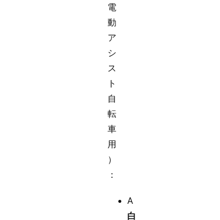
電
動
ア
シ
ス
ト
自
転
車
用
）
：
A
白