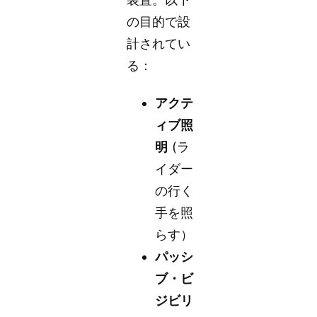
の目的で設
計されてい
る：
アクテ
ィブ照
明
(ラ
イダー
の行く
手を照
らす）
パッシ
ブ・ビ
ジビリ