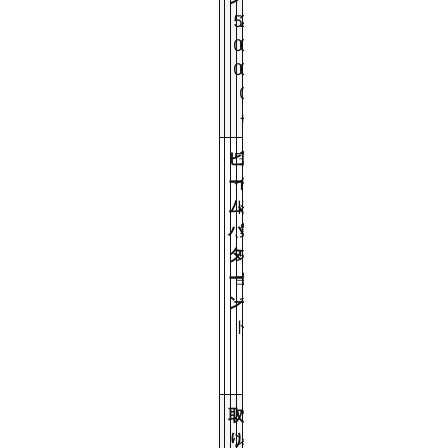
5
2
1
0
0
5
0
0
0
0
0
+
ビ
ワ
長
ワ
ー
イ
く
イ
ム
ド
、
ド
パ
、
集
＋
タ
シ
中
ミ
ー
ョ
し
ッ
ン
ー
て
ド
ト
レ
ン
ジ
取
ハ
フ
フ
り
ン
ォ
ォ