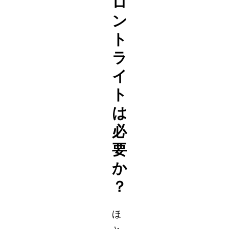
ロ
ン
ト
ラ
イ
ト
は
必
要
か
？
ほ