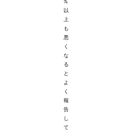
%
以
上
も
悪
く
な
る
と
よ
く
報
告
し
て