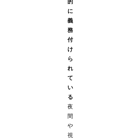
的
に
義
務
付
け
ら
れ
て
い
る
夜
間
や
視