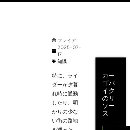
フレイア
2025-07-
17
知識
カー
特に、ライ
ゴバ
ダーが夕暮
イク
れ時に通勤
のリ
したり、明
ソー
かりの少な
ス
い街の路地
を通った