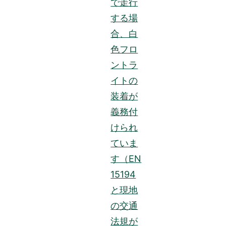
で走行
する場
合、白
色フロ
ントラ
イトの
装着が
義務付
けられ
ていま
す（EN
15194
と現地
の交通
法規が