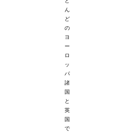
と
ん
ど
の
ヨ
ー
ロ
ッ
パ
諸
国
と
英
国
で