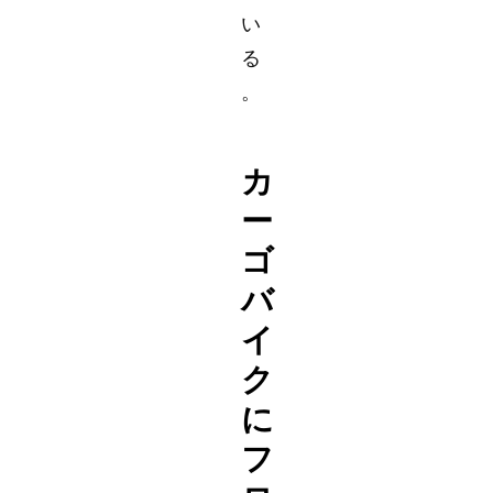
い
る
。
カ
ー
ゴ
バ
イ
ク
に
フ