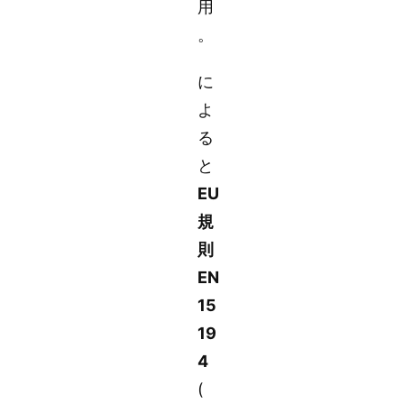
用
。
に
よ
る
と
EU
規
則
EN
15
19
4
(