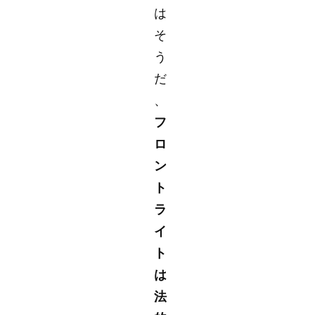
は
そ
う
だ
、
フ
ロ
ン
ト
ラ
イ
ト
は
法