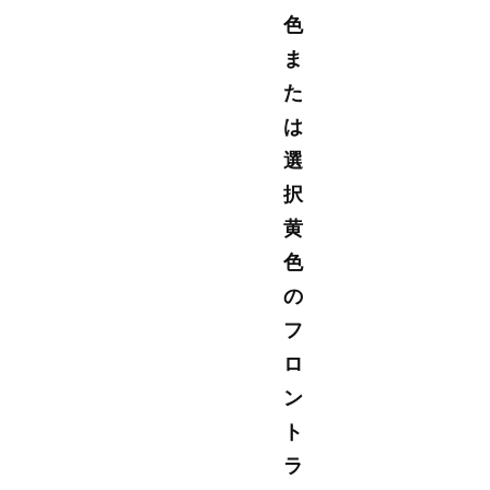
色
ま
た
は
選
択
黄
色
の
フ
ロ
ン
ト
ラ