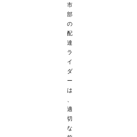
市
部
の
配
達
ラ
イ
ダ
ー
は
、
適
切
な