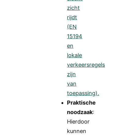
zicht
rijdt
(EN
15194
en
lokale
verkeersregels
zijn
van
toepassing).
Praktische
noodzaak
:
Hierdoor
kunnen