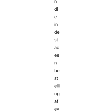
n
di
e
in
de
st
ad
ee
n
be
st
elli
ng
afl
ev