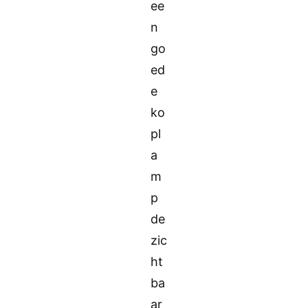
ee
n
go
ed
e
ko
pl
a
m
p
de
zic
ht
ba
ar