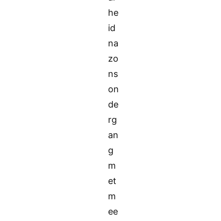
he
id
na
zo
ns
on
de
rg
an
g
m
et
m
ee