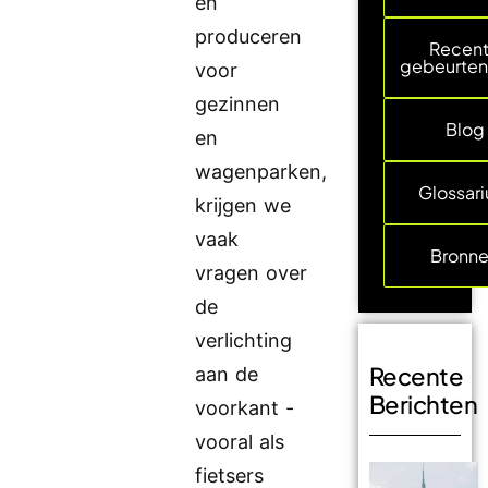
en
produceren
Recen
gebeurten
voor
gezinnen
Blog
en
wagenparken,
Glossar
krijgen we
vaak
Bronn
vragen over
de
verlichting
Recente
aan de
Berichten
voorkant -
vooral als
fietsers