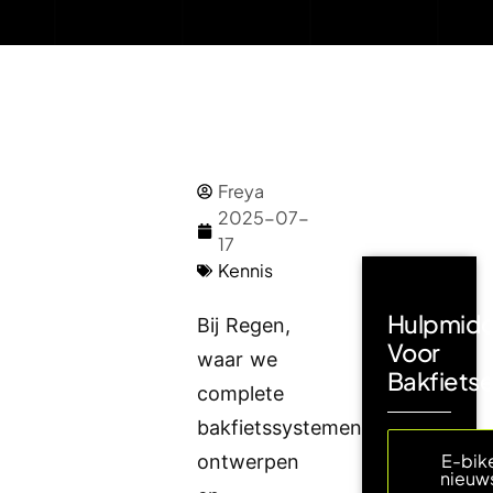
Freya
2025-07-
17
Kennis
Hulpmidd
Bij Regen,
Voor
waar we
Bakfiets
complete
bakfietssystemen
E-bik
ontwerpen
nieuw