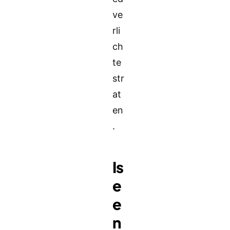
ve
rli
ch
te
str
at
en
.
Is
e
e
n