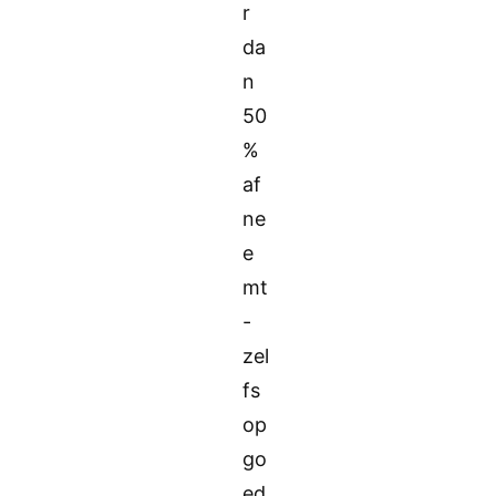
r
da
n
50
%
af
ne
e
mt
-
zel
fs
op
go
ed