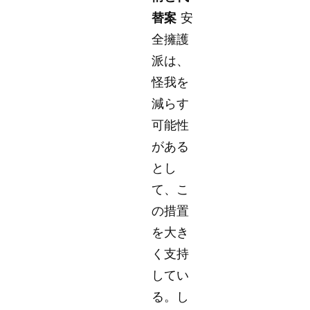
替案
安
全擁護
派は、
怪我を
減らす
可能性
がある
とし
て、こ
の措置
を大き
く支持
してい
る。し