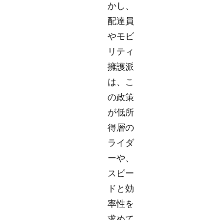
かし、
配達員
やモビ
リティ
擁護派
は、こ
の政策
が低所
得層の
ライダ
ーや、
スピー
ドと効
率性を
求めて