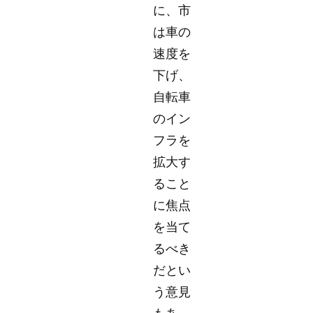
に、市
は車の
速度を
下げ、
自転車
のイン
フラを
拡大す
ること
に焦点
を当て
るべき
だとい
う意見