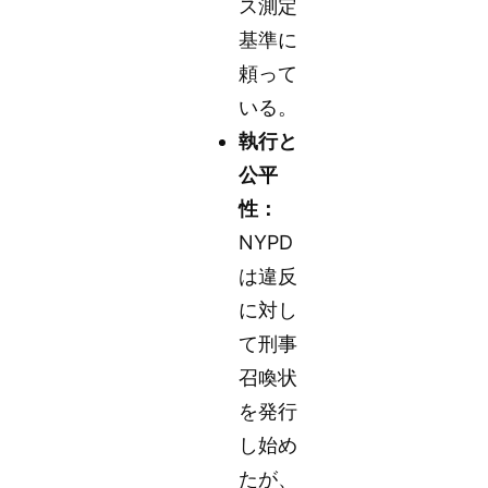
ス測定
基準に
頼って
いる。
執行と
公平
性：
NYPD
は違反
に対し
て刑事
召喚状
を発行
し始め
たが、