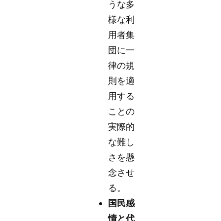
うな多
様な利
用者集
団に一
律の規
則を適
用する
ことの
実際的
な難し
さを懸
念させ
る。
国民感
情と代