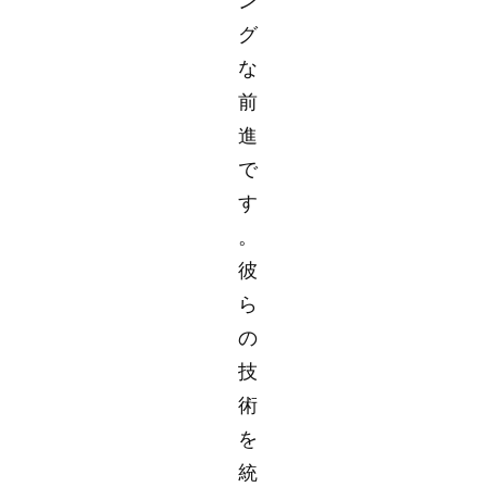
ン
グ
な
前
進
で
す
。
彼
ら
の
技
術
を
統