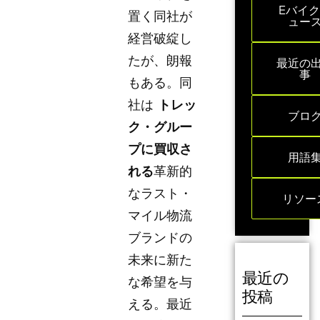
Eバイ
置く同社が
ュー
経営破綻し
たが、朗報
最近の
事
もある。同
社は
トレッ
ブロ
ク・グルー
プに買収さ
用語
れる
革新的
なラスト・
リソー
マイル物流
ブランドの
未来に新た
最近の
な希望を与
投稿
える。最近