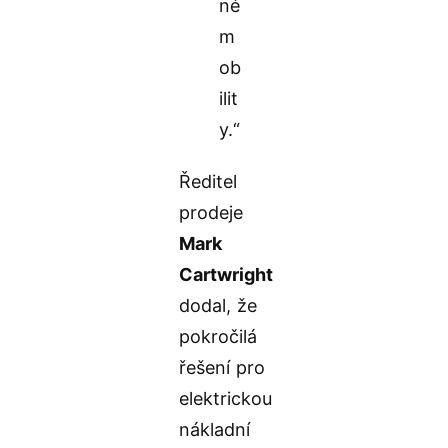
né
m
ob
ilit
y.“
Ředitel
prodeje
Mark
Cartwright
dodal, že
pokročilá
řešení pro
elektrickou
nákladní