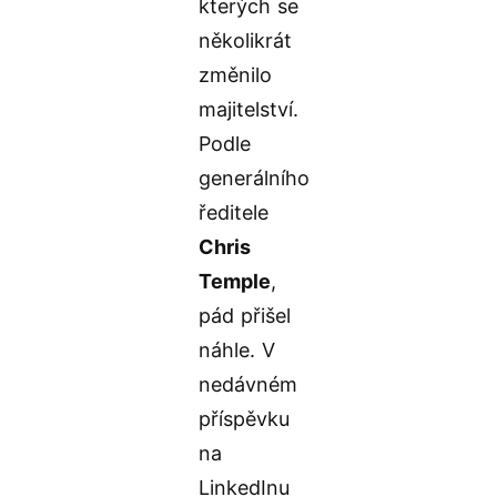
kterých se
několikrát
změnilo
majitelství.
Podle
generálního
ředitele
Chris
Temple
,
pád přišel
náhle. V
nedávném
příspěvku
na
LinkedInu