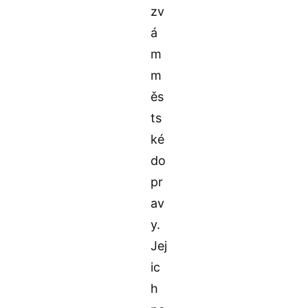
zv
á
m
m
ěs
ts
ké
do
pr
av
y.
Jej
ic
h