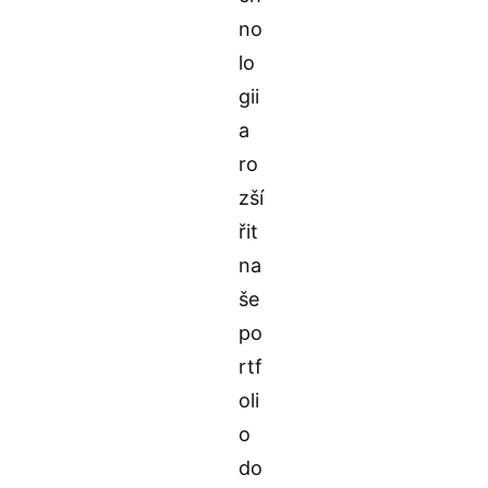
no
lo
gii
a
ro
zší
řit
na
še
po
rtf
oli
o
do