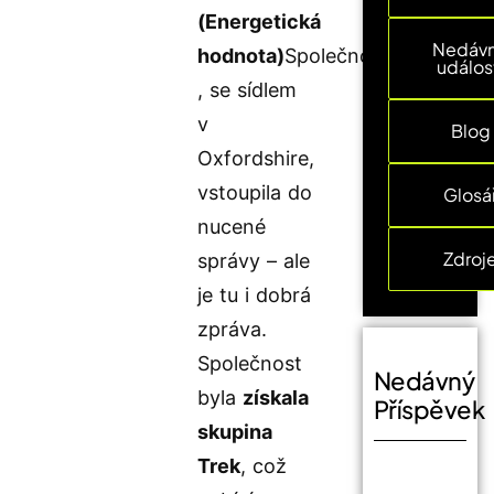
(Energetická
Nedáv
hodnota)
Společnost
událos
, se sídlem
v
Blog
Oxfordshire,
vstoupila do
Glosá
nucené
Zdroj
správy – ale
je tu i dobrá
zpráva.
Společnost
Nedávný
byla
získala
Příspěvek
skupina
Trek
, což