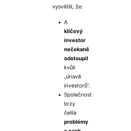
vysvětlil, že:
A
klíčový
investor
nečekaně
odstoupil
kvůli
„únavě
investorů“.
Společnost
brzy
čelila
problémy
s cash