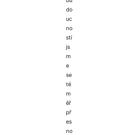
bu
do
uc
no
stí
js
m
e
se
té
m
ěř
př
es
no