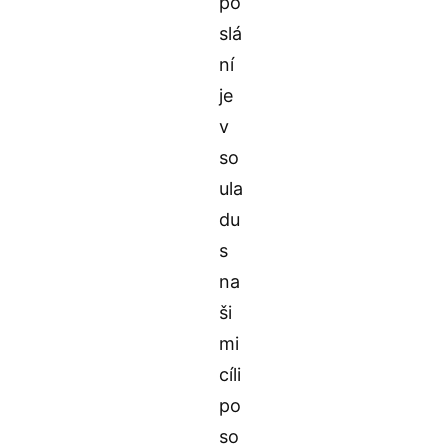
po
slá
ní
je
v
so
ula
du
s
na
ši
mi
cíli
po
so