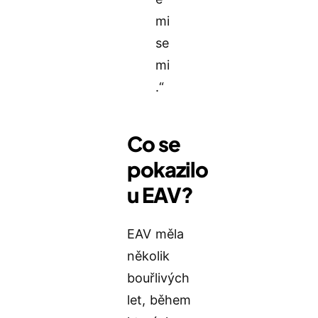
mi
se
mi
.“
Co se
pokazilo
u EAV?
EAV měla
několik
bouřlivých
let, během