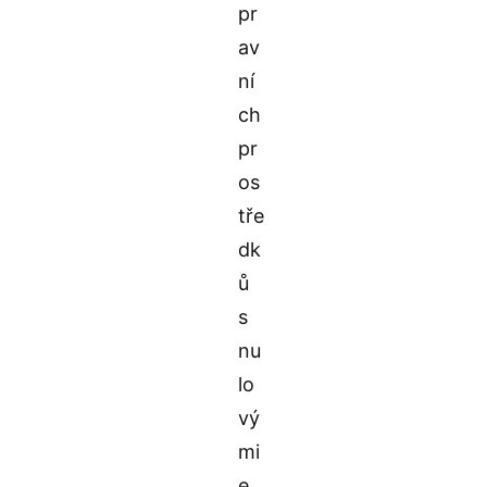
pr
av
ní
ch
pr
os
tře
dk
ů
s
nu
lo
vý
mi
e