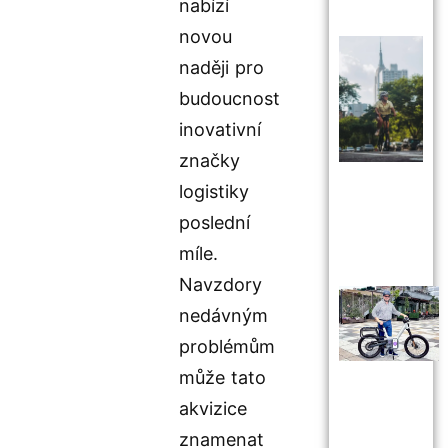
nabízí
novou
naději pro
budoucnost
inovativní
značky
logistiky
poslední
míle.
Navzdory
nedávným
problémům
může tato
akvizice
znamenat