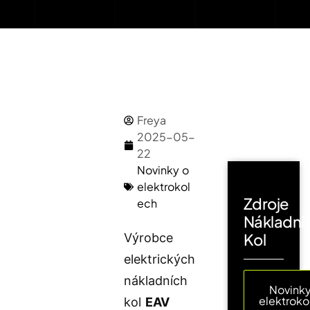
Freya
2025-05-
22
Novinky o
elektrokol
Zdroje
ech
Nákladní
Kol
Výrobce
elektrických
nákladních
Novinky
elektroko
kol
EAV