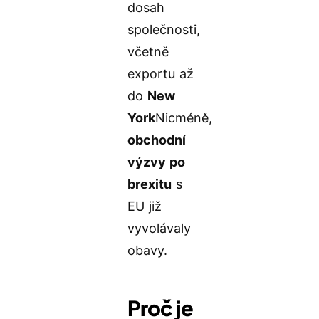
dosah
společnosti,
včetně
exportu až
do
New
York
Nicméně,
obchodní
výzvy po
brexitu
s
EU již
vyvolávaly
obavy.
Proč je