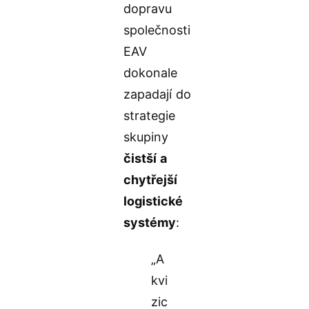
dopravu
společnosti
EAV
dokonale
zapadají do
strategie
skupiny
čistší a
chytřejší
logistické
systémy
:
„A
kvi
zic