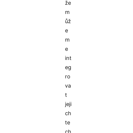
že
m
ůž
e
m
e
int
eg
ro
va
t
jeji
ch
te
ch