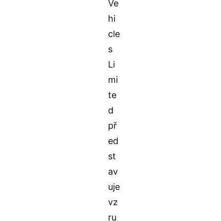
Ve
hi
cle
s
Li
mi
te
d
př
ed
st
av
uje
vz
ru