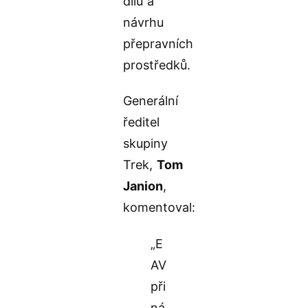
dílů a
návrhu
přepravních
prostředků.
Generální
ředitel
skupiny
Trek,
Tom
Janion
,
komentoval:
„E
AV
při
ná