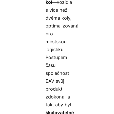
kol
—vozidla
s více než
dvěma koly,
optimalizovaná
pro
městskou
logistiku.
Postupem
času
společnost
EAV svůj
produkt
zdokonalila
tak, aby byl
škálovatelné