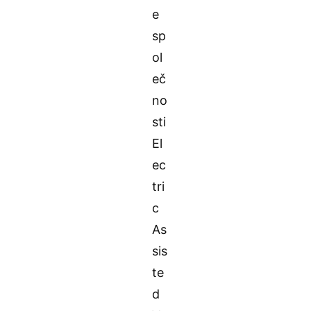
e
sp
ol
eč
no
sti
El
ec
tri
c
As
sis
te
d