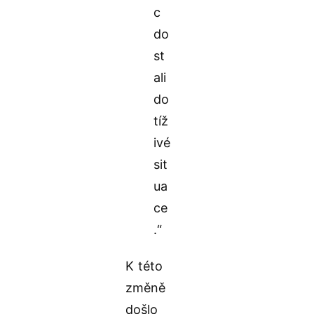
c
do
st
ali
do
tíž
ivé
sit
ua
ce
.“
K této
změně
došlo