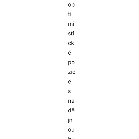
op
ti
mi
sti
ck
é
po
zic
e
s
na
dě
jn
ou