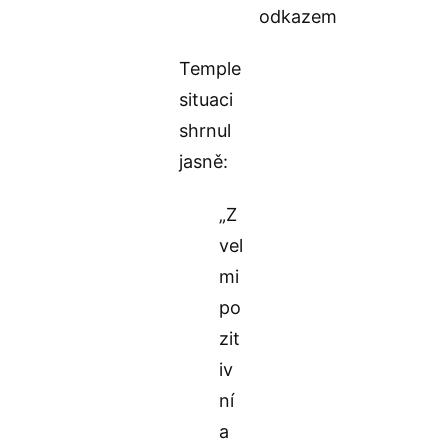
odkazem
Temple
situaci
shrnul
jasně:
„Z
vel
mi
po
zit
iv
ní
a