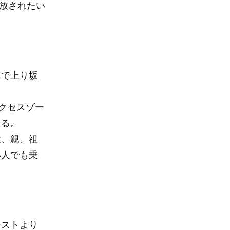
放されたい
んで上り坂
。
アクセスゾー
なる。
供、親、祖
い人でも乗
シストより