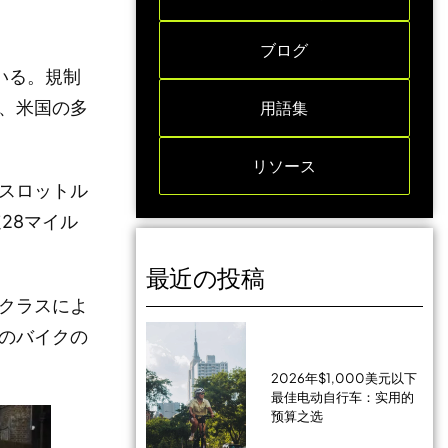
ブログ
ている。規制
、米国の多
用語集
リソース
スロットル
28マイル
最近の投稿
クラスによ
のバイクの
2026年$1,000美元以下
最佳电动自行车：实用的
预算之选