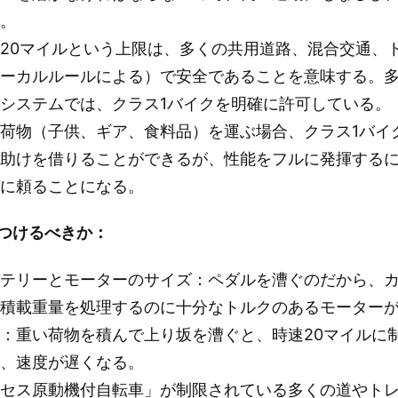
る。
20マイルという上限は、多くの共用道路、混合交通、
ローカルルールによる）で安全であることを意味する。
ルシステムでは、クラス1バイクを明確に許可している。
荷物（子供、ギア、食料品）を運ぶ場合、クラス1バイ
の助けを借りることができるが、性能をフルに発揮する
グに頼ることになる。
つけるべきか：
ッテリーとモーターのサイズ：ペダルを漕ぐのだから、
の積載重量を処理するのに十分なトルクのあるモーター
：重い荷物を積んで上り坂を漕ぐと、時速20マイルに
め、速度が遅くなる。
クセス原動機付自転車」が制限されている多くの道やト