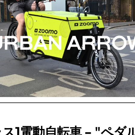
ス1電動自転車 - "ペダ