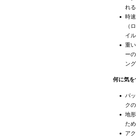
れ
時速
（
イ
重い
ー
ン
何に気を
バ
ク
地形
た
ア