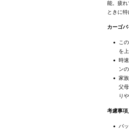
能。疲れ
ときに特
カーゴバ
こ
を
時速
ン
家
父
り
考慮事項
バ