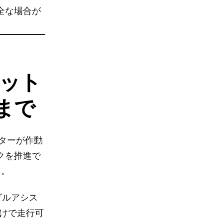
全な場合が
ロット
まで
ーターが作動
クを推進で
る。
ダルアシス
けで走行可