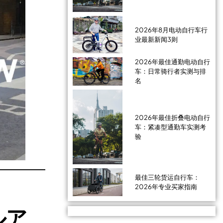
2026年8月电动自行车行
业最新新闻3则
2026年最佳通勤电动自行
车：日常骑行者实测与排
名
2026年最佳折叠电动自行
车：紧凑型通勤车实测考
验
最佳三轮货运自行车：
2026年专业买家指南
ルア