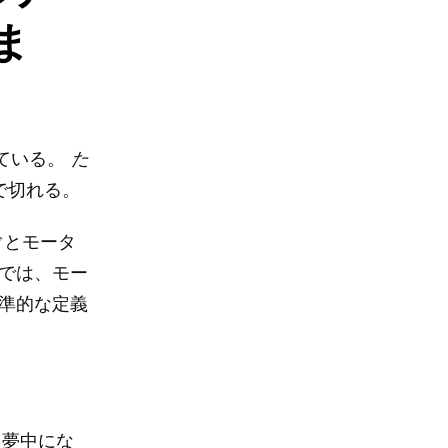
ま
している。
た
で切れる。
ぐとモータ
では、モー
準的な定義
、夢中にな