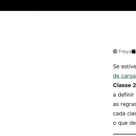
Freya
Se estiv
de carga
Classe 
a defini
as regra
cada cla
o que de