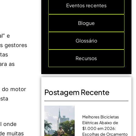
Eventos recentes
Blogue
l” e
Glossário
os gestores
itas
Recursos
ara as
o do motor
Postagem Recente
esta
Melhores Bicicletas
Elétricas Abaixo de
al onde
$1.000 em 2026:
nde muitas
Escolhas de Orçamento