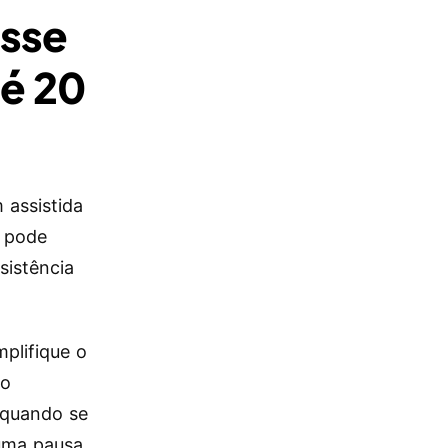
asse
té 20
 assistida
 pode
sistência
plifique o
 o
 quando se
 uma pausa