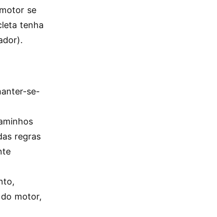
 motor se
cleta tenha
ador).
manter-se-
caminhos
das regras
nte
nto,
a do motor,