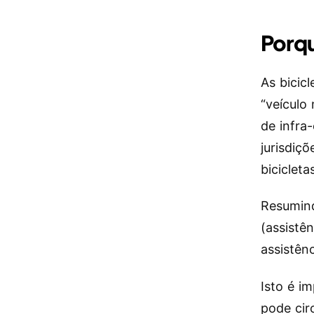
Porqu
As bicicl
“veículo
de infra
jurisdiç
bicicleta
Resumind
(assistê
assistên
Isto é i
pode cir