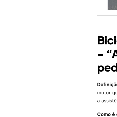
Bici
- “
ped
Definiçã
motor qu
a assist
Como é 