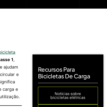
bicicleta
lasse 1
,
ue ajudam
Recursos Para
circular e
Bicicletas De Carga
ignifica
e carga e
Notícias sobre
tilização.
bicicletas elétricas