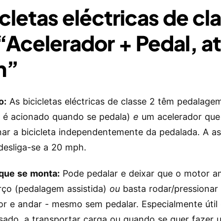
icletas eléctricas de cl
 “Acelerador + Pedal, a
h”
o:
As bicicletas eléctricas de classe 2 têm pedalagem
 é acionado quando se pedala)
e
um acelerador que
nar a bicicleta independentemente da pedalada. A as
desliga-se a 20 mph.
que se monta:
Pode pedalar e deixar que o motor am
rço (pedalagem assistida)
ou
basta rodar/pressionar
or e andar - mesmo sem pedalar. Especialmente útil
sado, a transportar carga ou quando se quer fazer