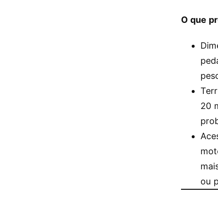
O que pr
Dim
peda
peso
Ter
20 m
pro
Aces
moto
mais
ou p