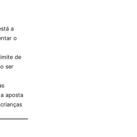
stá a
entar o
imite de
ão ser
as
 a aposta
 crianças