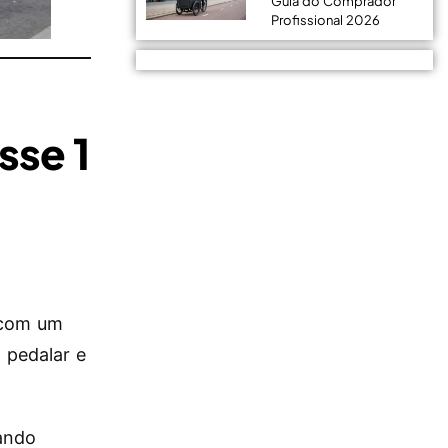
Guia do Comprador
Profissional 2026
sse 1
a com um
a pedalar e
ando