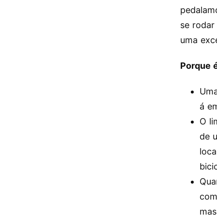
pedalamo
se rodar
uma exce
Porque é
Uma
á e
O l
de u
loca
bici
Qua
comp
mas