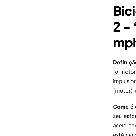
Bic
2 -
mp
Definiçã
(o motor
impulsio
(motor) 
Como é 
seu esfo
acelerad
está can