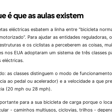
e é que as aulas existem
etas eléctricas esbatem a linha entre “bicicleta norma
 motorizado”. Para ajudar as entidades reguladoras, 
-estruturas e os ciclistas a perceberem as coisas, mu
ões nos EUA adoptaram um sistema de três classes p
s eléctricas.
o: as classes distinguem o modo de funcionament
ncia ao pedal ou acelerador) e a velocidade a que pr
cia (20 mph ou 28 mph).
mportante para a sua bicicleta de carga porque o loc
cular - caminhos multiusos, ciclovias, trilhos - depe