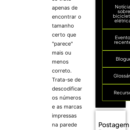
Notíci
apenas de
sobr
bicicle
encontrar o
elétric
tamanho
certo que
Event
recent
"parece"
mais ou
Blogu
menos
correto.
Glossár
Trata-se de
descodificar
Recurs
os números
e as marcas
impressas
Postagem
na parede