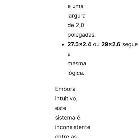
e uma
largura
de 2,0
polegadas.
27.5×2.4
ou
29×2.6
segu
a
mesma
lógica.
Embora
intuitivo,
este
sistema é
inconsistente
entre as