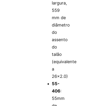
largura,
559
mm de
diâmetro
do
assento
do
talão
(equivalente
a
26×2.0)
55-
406
:
55mm
de