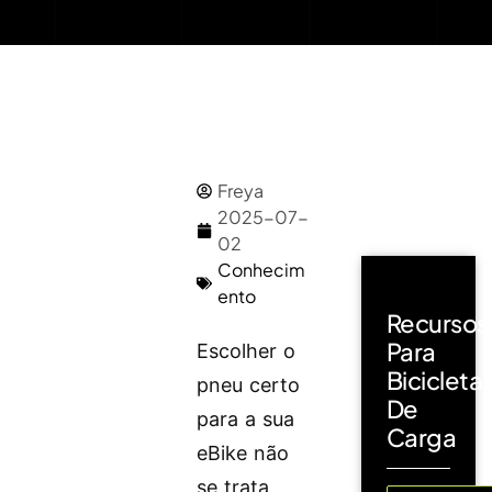
Freya
2025-07-
02
Conhecim
ento
Recursos
Para
Escolher o
Bicicleta
pneu certo
De
para a sua
Carga
eBike não
se trata