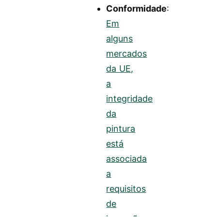
Conformidade
:
Em
alguns
mercados
da UE,
a
integridade
da
pintura
está
associada
a
requisitos
de