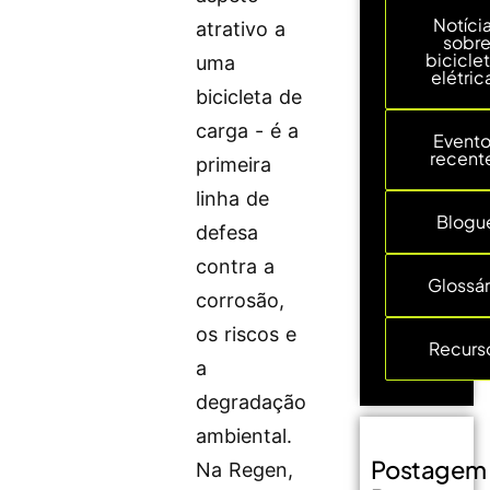
Notíci
atrativo a
sobr
bicicle
uma
elétric
bicicleta de
carga - é a
Event
recent
primeira
linha de
Blogu
defesa
contra a
Glossár
corrosão,
os riscos e
Recurs
a
degradação
ambiental.
Postagem
Na Regen,