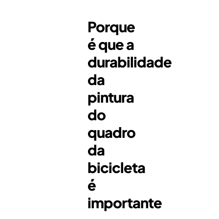
Porque
é que a
durabilidade
da
pintura
do
quadro
da
bicicleta
é
importante