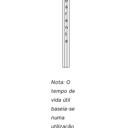
a
a
r
e
e
s
n
t
t
é
e
t
i
c
a
Nota: O
tempo de
vida útil
baseia-se
numa
utilização