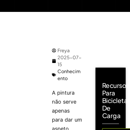
Freya
2025-07-
15
Conhecim
ento
Recursos
Para
A pintura
Bicicleta
não serve
De
apenas
Carga
para dar um
aspeto