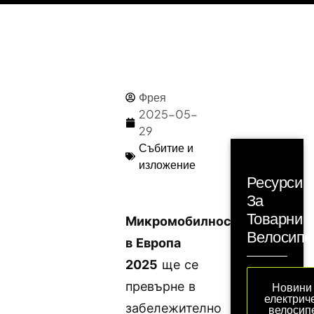
Фрея
2025-05-
29
Събитие и
изложение
Ресурси
За
Товарни
Микромобилност
Велосипе
в Европа
2025
ще се
превърне в
Новини
електрич
забележително
велосип