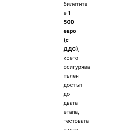
билетите
е
1
500
евро
(с
ДДС)
,
което
осигурява
пълен
достъп
до
двата
етапа,
тестовата
писта