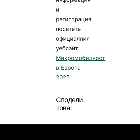
и
регистрация
посетете
официалния
уебсайт:
Микромобилност
в Европа
2025
Сподели
Това: