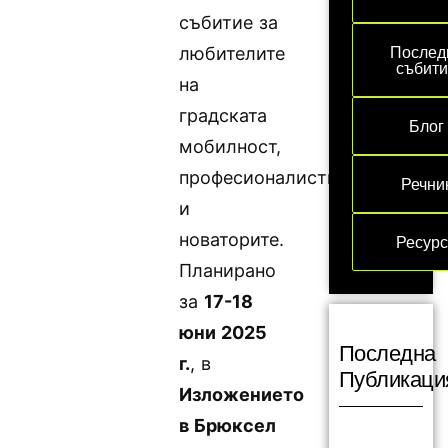
събитие за
Послед
любителите
събит
на
градската
Блог
мобилност,
професионалистите
Речни
и
новаторите.
Ресур
Планирано
за
17-18
юни 2025
Последна
г.
, в
Публикаци
Изложението
в Брюксел