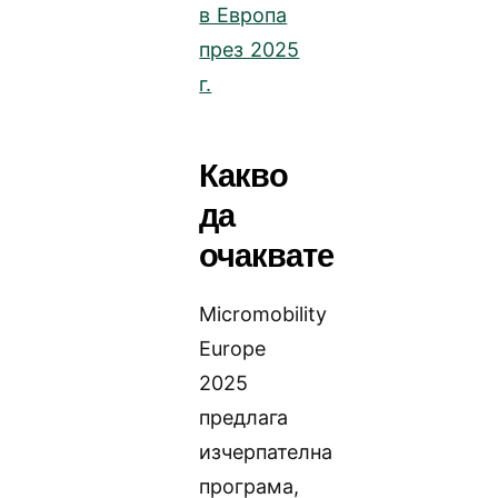
в Европа
през 2025
г.
Какво
да
очаквате
Micromobility
Europe
2025
предлага
изчерпателна
програма,