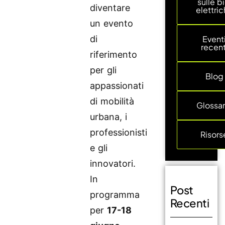
sulle bi
diventare
elettri
un evento
di
Event
recent
riferimento
per gli
Blog
appassionati
di mobilità
Glossar
urbana, i
professionisti
Risors
e gli
innovatori.
In
Post
programma
Recenti
per
17-18