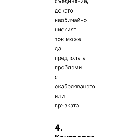
съединение,
докато
необичайно
ниският
ток може
да
предполага
проблеми
с
окабеляването
или
връзката.
4.