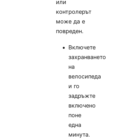
или
контролерът
може да е
повреден.
Включете
захранването
на
велосипеда
и го
задръжте
включено
поне
една
минута.