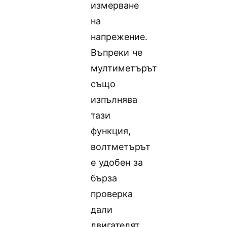
измерване
на
напрежение.
Въпреки че
мултиметърът
също
изпълнява
тази
функция,
волтметърът
е удобен за
бърза
проверка
дали
двигателят