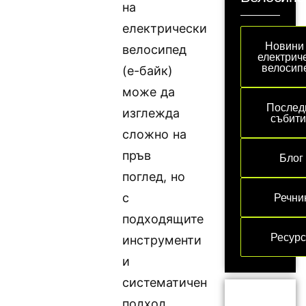
на
електрически
Новини
велосипед
електрич
велосип
(е-байк)
може да
Послед
изглежда
събит
сложно на
пръв
Блог
поглед, но
Речни
с
подходящите
Ресур
инструменти
и
систематичен
подход