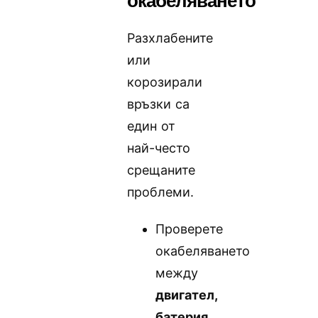
Разхлабените
или
корозирали
връзки са
един от
най-често
срещаните
проблеми.
Проверете
окабеляването
между
двигател,
батерия