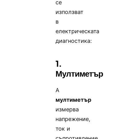
се
използват
в
електрическата
диагностика:
1.
Мултиметър
А
мултиметър
измерва
напрежение,
ток и
съпротивление.