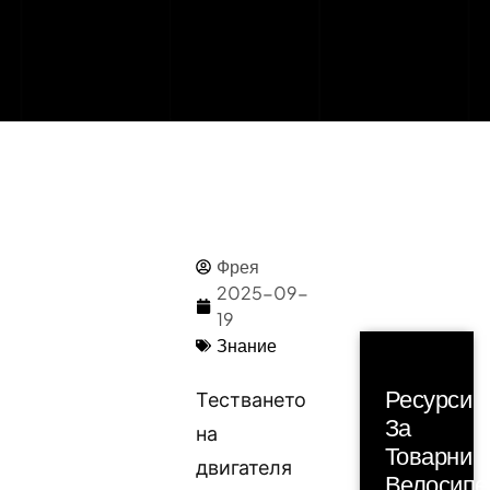
Фрея
2025-09-
19
Знание
Ресурси
Тестването
За
на
Товарни
двигателя
Велосипе