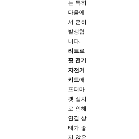
는 특히
다음에
서 흔히
발생합
니다.
리트로
핏 전기
자전거
키트
애
프터마
켓 설치
로 인해
연결 상
태가 좋
지 않은