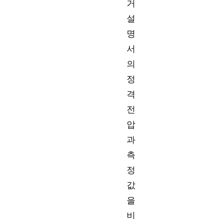
거
설
명
서
의
정
격
전
압
과
측
정
값
을
비