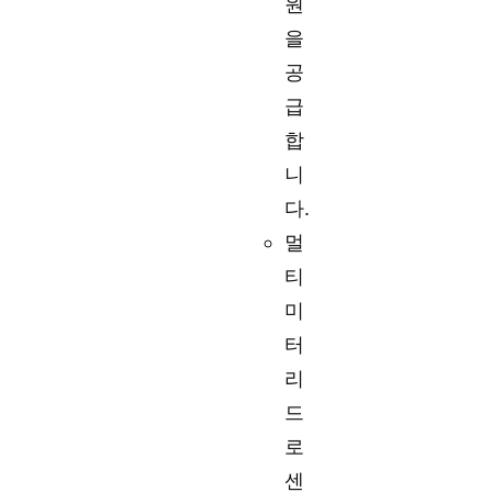
원
을
공
급
합
니
다.
멀
티
미
터
리
드
로
센