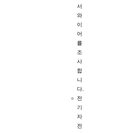
서
와
이
어
를
조
사
합
니
다.
전
기
자
전