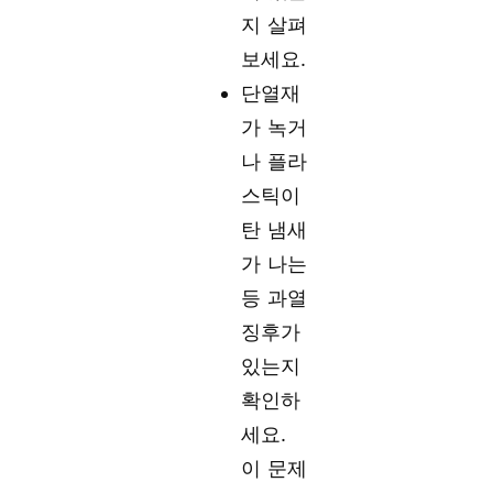
지 살펴
보세요.
단열재
가 녹거
나 플라
스틱이
탄 냄새
가 나는
등 과열
징후가
있는지
확인하
세요.
이 문제