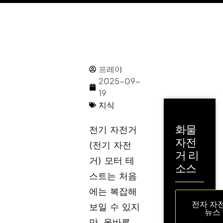
프레야
2025-09-
19
지식
화물
전기 자전거
자전
(전기 자전
거 리
거) 모터 테
소스
스트는 처음
에는 복잡해
전자 자
보일 수 있지
뉴스
만, 올바른