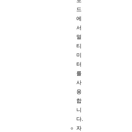
모
드
에
서
멀
티
미
터
를
사
용
합
니
다.
자