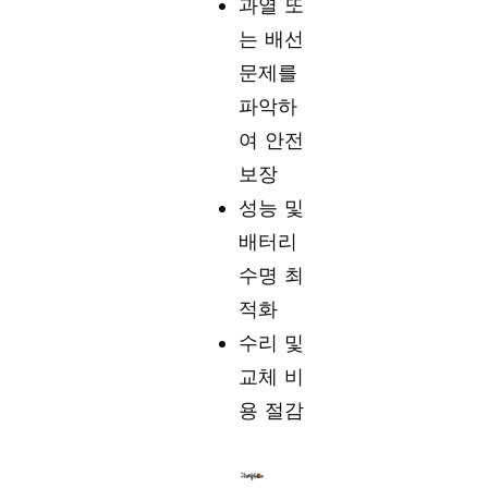
과열 또
는 배선
문제를
파악하
여 안전
보장
성능 및
배터리
수명 최
적화
수리 및
교체 비
용 절감