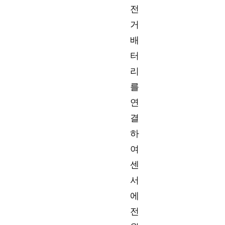
전
거
배
터
리
를
연
결
하
여
센
서
에
전