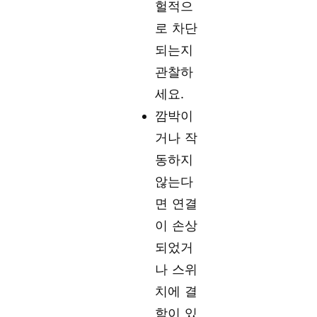
헐적으
로 차단
되는지
관찰하
세요.
깜박이
거나 작
동하지
않는다
면 연결
이 손상
되었거
나 스위
치에 결
함이 있