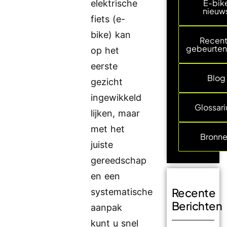
E-bik
elektrische
nieuw
fiets (e-
bike) kan
Recen
gebeurten
op het
eerste
Blog
gezicht
ingewikkeld
Glossar
lijken, maar
met het
Bronn
juiste
gereedschap
en een
Recente
systematische
Berichten
aanpak
kunt u snel