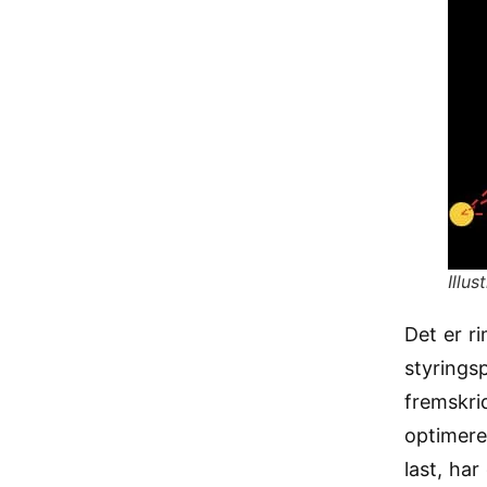
Illus
Det er r
styrings
fremskrid
optimere
last, ha