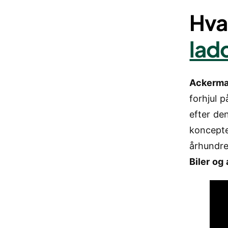
Hva
lad
Ackerma
forhjul p
efter de
koncepte
århundre
Biler og