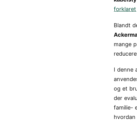
forklaret
Blandt de
Ackerma
mange pr
reducere
I denne 
anvendes
og et br
der eval
familie- 
hvordan 