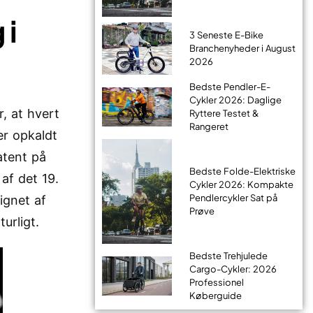
 i
3 Seneste E-Bike
Branchenyheder i August
2026
Bedste Pendler-E-
Cykler 2026: Daglige
r, at hvert
Ryttere Testet &
Rangeret
 er opkaldt
atent på
Bedste Folde-Elektriske
af det 19.
Cykler 2026: Kompakte
Pendlercykler Sat på
ignet af
Prøve
urligt.
Bedste Trehjulede
Cargo-Cykler: 2026
Professionel
Køberguide