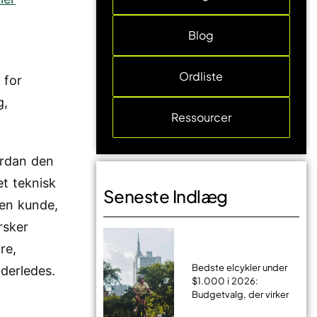
Blog
Ordliste
 for
g,
Ressourcer
ordan den
et teknisk
Seneste Indlæg
 en kunde,
rsker
re,
Bedste elcykler under
derledes.
$1.000 i 2026:
Budgetvalg, der virker