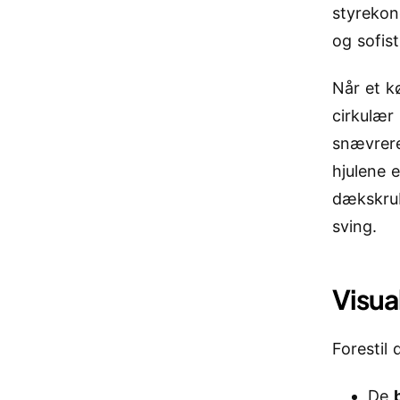
styrekon
og sofist
Når et kø
cirkulær
snævrer
hjulene e
dækskrub
sving.
Visua
Forestil 
De