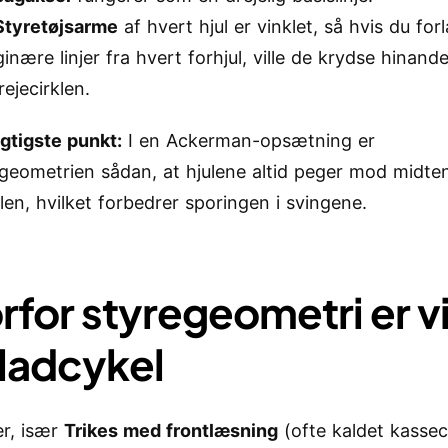
Styretøjsarme
af hvert hjul er vinklet, så hvis du fo
inære linjer fra hvert forhjul, ville de krydse hinand
rejecirklen.
igtigste punkt:
I en Ackerman-opsætning er
sgeometrien sådan, at hjulene altid peger mod midte
len, hvilket forbedrer sporingen i svingene.
rfor styregeometri er v
 ladcykel
er, især
Trikes med frontlæsning
(ofte kaldet kassecy