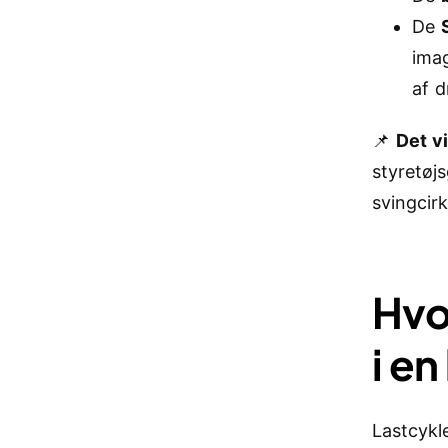
De
imag
af d
📌
Det v
styretøj
svingcirk
Hvo
i en
Lastcykl