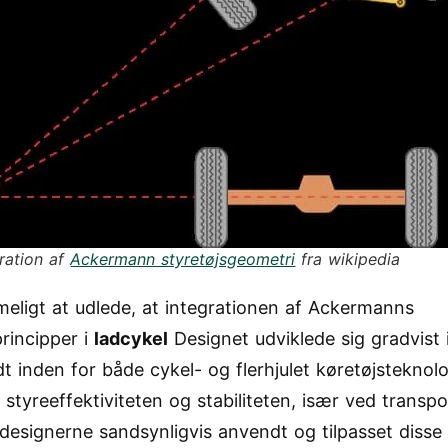
tration af
Ackermann styretøjsgeometri
fra wikipedia
imeligt at udlede, at integrationen af Ackermanns
principper i
ladcykel
Designet udviklede sig gradvist 
t inden for både cykel- og flerhjulet køretøjsteknolo
 styreeffektiviteten og stabiliteten, især ved transpo
r designerne sandsynligvis anvendt og tilpasset disse