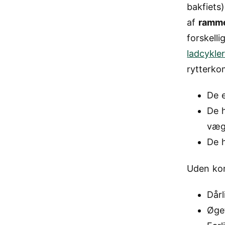
bakfiets)
af
ramm
forskell
ladcykle
rytterko
De 
De 
væg
De h
Uden kor
Dårl
Øge