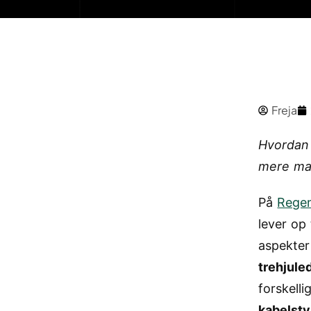
Freja
Hvordan 
mere ma
På
Rege
lever op 
aspekter
trehjule
forskelli
kabelsty