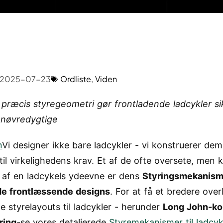
2025-07-23
Ordliste
,
Viden
præcis styregeometri gør frontladende ladcykler si
nøvredygtige
n
Vi designer ikke bare ladcykler - vi konstruerer dem
til virkelighedens krav. Et af de ofte oversete, men k
 af en ladcykels ydeevne er dens
Styringsmekanis
de frontlæssende designs
. For at få et bredere over
ge styrelayouts til ladcykler - herunder
Long John-ko
ring
-se vores detaljerede
Styremekanismer til ladcyk