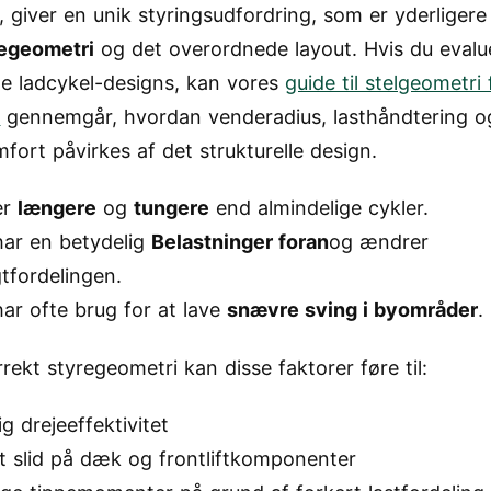
, giver en unik styringsudfordring, som er yderligere
egeometri
og det overordnede layout. Hvis du evalu
ige ladcykel-designs, kan vores
guide til stelgeometri 
r
gennemgår, hvordan venderadius, lasthåndtering o
mfort påvirkes af det strukturelle design.
er
længere
og
tungere
end almindelige cykler.
har en betydelig
Belastninger foran
og ændrer
tfordelingen.
ar ofte brug for at lave
snævre sving i byområder
.
rekt styregeometri kan disse faktorer føre til:
ig drejeeffektivitet
t slid på dæk og frontliftkomponenter