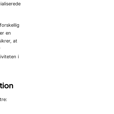
ialiserede
forskellig
er en
krer, at
r
viteten i
tion
tre: