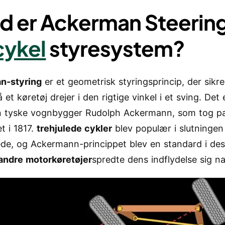
d er Ackerman Steering
cykel
styresystem?
n-styring
er et geometrisk styringsprincip, der sikre
å et køretøj drejer i den rigtige vinkel i et sving. Det
n tyske vognbygger Rudolph Ackermann, som tog p
t i 1817.
trehjulede cykler
blev populær i slutningen 
de, og Ackermann-princippet blev en standard i des
 andre motorkøretøjer
spredte dens indflydelse sig nat