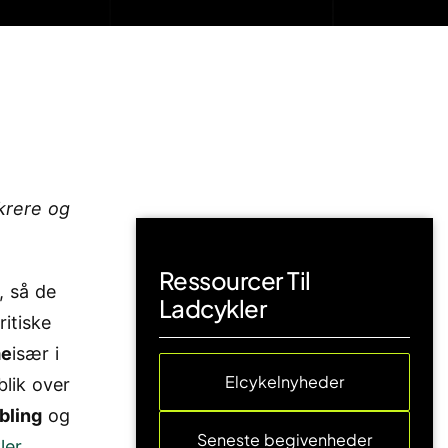
krere og
Ressourcer Til
, så de
Ladcykler
ritiske
me
især i
Elcykelnyheder
blik over
bling
og
Seneste begivenheder
ler