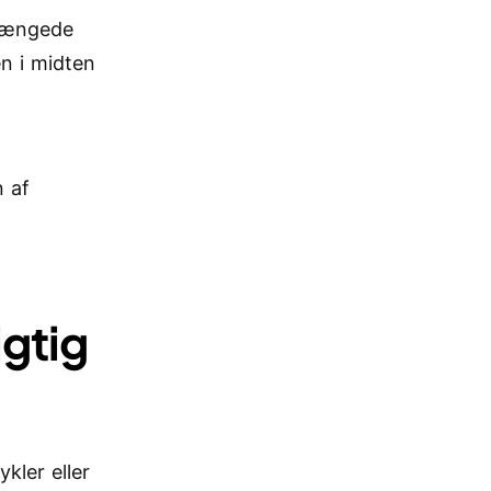
rlængede
en i midten
n af
igtig
kler eller