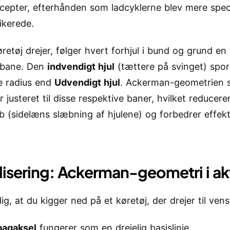
cepter, efterhånden som ladcyklerne blev mere spec
ikerede.
retøj drejer, følger hvert forhjul i bund og grund en 
 bane. Den
indvendigt hjul
(tættere på svinget) spor
e radius end
Udvendigt hjul
. Ackerman-geometrien si
r justeret til disse respektive baner, hvilket reducere
 (sidelæns slæbning af hjulene) og forbedrer effekti
lisering: Ackerman-geometri i ak
dig, at du kigger ned på et køretøj, der drejer til vens
bagaksel
fungerer som en drejelig basislinje.