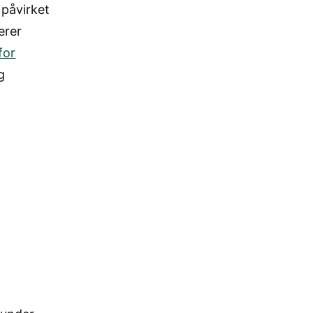
 påvirket
erer
for
g