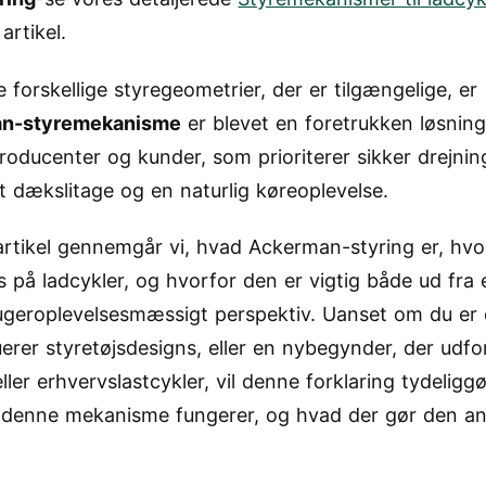
artikel.
 forskellige styregeometrier, der er tilgængelige, er
n-styremekanisme
er blevet en foretrukken løsning
oducenter og kunder, som prioriterer sikker drejnin
t dækslitage og en naturlig køreoplevelse.
artikel gennemgår vi, hvad Ackerman-styring er, hv
 på ladcykler, og hvorfor den er vigtig både ud fra 
ugeroplevelsesmæssigt perspektiv. Uanset om du er
uerer styretøjsdesigns, eller en nybegynder, der udfo
eller erhvervslastcykler, vil denne forklaring tydeliggø
denne mekanisme fungerer, og hvad der gør den an