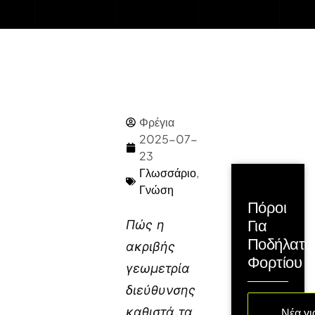
Φρέγια
2025-07-
23
Γλωσσάριο
,
Γνώση
Πόροι
Για
Πώς η
Ποδήλατα
ακριβής
Φορτίου
γεωμετρία
διεύθυνσης
καθιστά τα
Νέα γι