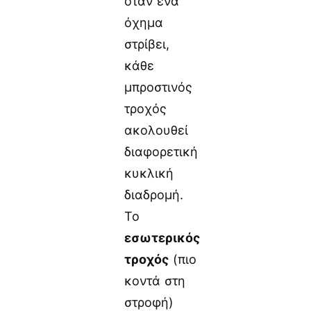
όταν ένα
όχημα
στρίβει,
κάθε
μπροστινός
τροχός
ακολουθεί
διαφορετική
κυκλική
διαδρομή.
Το
εσωτερικός
τροχός
(πιο
κοντά στη
στροφή)