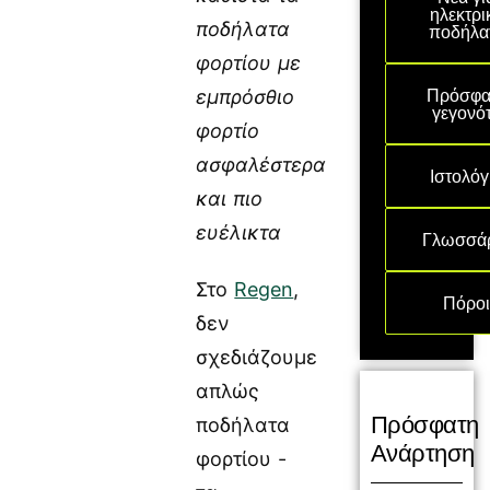
ηλεκτρι
ποδήλατα
ποδήλα
φορτίου με
Πρόσφα
εμπρόσθιο
γεγονό
φορτίο
ασφαλέστερα
Ιστολόγ
και πιο
ευέλικτα
Γλωσσά
Στο
Regen
,
Πόρο
δεν
σχεδιάζουμε
απλώς
Πρόσφατη
ποδήλατα
Ανάρτηση
φορτίου -