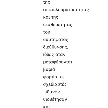
της
αποτελεσματικότητας
και της
σταθερότητας
του
συστήματος
διεύθυνσης,
ιδίως όταν
μεταφέρονται
βαριά
φορτία, οι
σχεδιαστές
πιθανόν
υιοθέτησαν
και