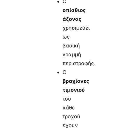
Ο
οπίσθιος
άξονας
χρησιμεύει
ως
βασική
γραμμή
περιστροφής.
Ο
βραχίονες
τιμονιού
του
κάθε
τροχού
έχουν