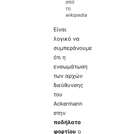
από
τη
wikipedia
Είναι
λογικό να
συμπεράνουμε
ότι η
ενσωμάτωση
των αρχών
διεύθυνσης
του
Ackermann
στην
ποδήλατο
φορτίου
ο